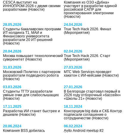
CESCA выступит на
Компания из ОЭЗ «Дубна»
ИННОПРОМ-2026 с двумя своими
участвует в разработке единой
разработками
(Новости)
российской САПР для
проектирования электроники
(Новости)
28.05.2026
24.04.2026
Студенты бакалаврских программ
True Tech Hack 2026. Финал
ИТ-холдинга Т1, МАИ и
(Мероприятия)
Финансового университета
разработали 20 ИТ-решений
(Новости)
20.04.2026
02.04.2026
Москва повышает технологический
True Tech Hack 2026. Старт
суверенитет
(Новости)
(Мероприятия)
31.03.2026
27.03.2026
Московский Политех с партнером
МТС Web Services проведет
разработали подводного робота
хакатон с ИИ-кейсами
(Новости)
(Новости)
03.03.2026
27.01.2026
Студенты ТГТУ разработали
В Белгороде стартовал первый в
умные очки для слабослышащих
2026 году отборочный «бассейн»
(Новости)
«Школы 21»
(Новости)
17.11.2025
18.11.2024
Разработка ИИ станет быстрее и
Консорциум big data и СКБ Контур
дешевле
(Новости)
подписали соглашение о
сотрудничестве
(Новости)
20.06.2024
06.02.2024
Компания BSS добилась
Avito Android meetup #2