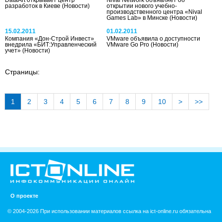
разработок в Киеве
(Новости)
открытии нового учебно-
производственного центра «Nival
Games Lab» в Минске
(Новости)
15.02.2011
01.02.2011
Компания «Дон-Строй Инвест»
VMware объявила о доступности
внедрила «БИТ:Управленческий
VMware Go Pro
(Новости)
учет»
(Новости)
Страницы:
1
2
3
4
5
6
7
8
9
10
>
>>
О проекте
© 2004-2026 При использовании материалов ссылка на ict-online.ru обязательна