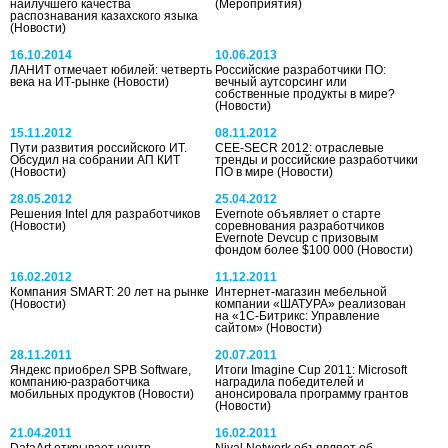
наилучшего качества
(Мероприятия)
распознавания казахского языка
(Новости)
16.10.2014
10.06.2013
ЛАНИТ отмечает юбилей: четверть
Российские разработчики ПО:
века на ИТ-рынке
(Новости)
вечный аутсорсинг или
собственные продукты в мире?
(Новости)
15.11.2012
08.11.2012
Пути развития российского ИТ.
CEE-SECR 2012: отраслевые
Обсудил на собрании АП КИТ
тренды и российские разработчики
(Новости)
ПО в мире
(Новости)
28.05.2012
25.04.2012
Решения Intel для разработчиков
Evernote объявляет о старте
(Новости)
соревнования разработчиков
Evernote Devcup с призовым
фондом более $100 000
(Новости)
16.02.2012
11.12.2011
Компания SMART: 20 лет на рынке
Интернет-магазин мебельной
(Новости)
компании «ШАТУРА» реализован
на «1С-Битрикс: Управление
сайтом»
(Новости)
28.11.2011
20.07.2011
Яндекс приобрел SPB Software,
Итоги Imagine Cup 2011: Microsoft
компанию-разработчика
наградила победителей и
мобильных продуктов
(Новости)
анонсировала программу грантов
(Новости)
21.04.2011
16.02.2011
DataArt открывает центр
Nival Network объявляет об