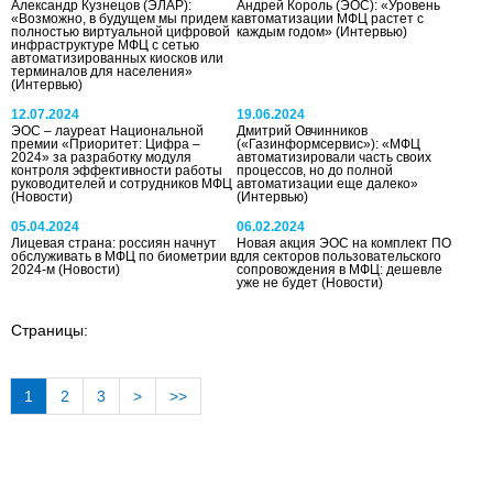
Александр Кузнецов (ЭЛАР):
Андрей Король (ЭОС): «Уровень
«Возможно, в будущем мы придем к
автоматизации МФЦ растет с
полностью виртуальной цифровой
каждым годом»
(Интервью)
инфраструктуре МФЦ с сетью
автоматизированных киосков или
терминалов для населения»
(Интервью)
12.07.2024
19.06.2024
ЭОС – лауреат Национальной
Дмитрий Овчинников
премии «Приоритет: Цифра –
(«Газинформсервис»): «МФЦ
2024» за разработку модуля
автоматизировали часть своих
контроля эффективности работы
процессов, но до полной
руководителей и сотрудников МФЦ
автоматизации еще далеко»
(Новости)
(Интервью)
05.04.2024
06.02.2024
Лицевая страна: россиян начнут
Новая акция ЭОС на комплект ПО
обслуживать в МФЦ по биометрии в
для секторов пользовательского
2024-м
(Новости)
сопровождения в МФЦ: дешевле
уже не будет
(Новости)
Страницы:
1
2
3
>
>>