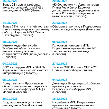
15.06.2026
20.05.2026
Более 21 тысячи тамбовчан
«Киберпротект» и Администрация
пользуются чат-ботом МФЦ в
Главы Республики Карелия
мессенджере МАКС
(Новости)
договорились о сотрудничестве в
сфере ИТ и информационной
безопасности
(Новости)
14.05.2026
23.03.2026
Более 78% посетителей поставили
Оформить прописку в Подмосковье
максимальную оценку голосовому
стало проще и быстрее
(Новости)
роботу «Аврора» МФЦ Санкт-
Петербурга
(Новости)
18.03.2026
05.03.2026
Жители отдалённых сёл
Голосовой помощник МФЦ
Тамбовской области смогут
Подмосковья принял более 145
получать консультации
тыс. звонков с начала года
специалистов МФЦ по видеосвязи
(Новости)
(Новости)
04.03.2026
27.02.2026
ЭОС на форуме МФЦ в ХМАО-
Лучший ОЦО России и СНГ 2025.
Югре: о вызовах и возможностях
Приём заявок
(Мероприятия)
цифровизации
(Новости)
05.02.2026
04.02.2026
Представители Ярославской
Делегация Владимирской области
области получили награды на IX
приняла участие в IX
Всероссийском форуме МФЦ в
Всероссийском Форуме МФЦ
Москве
(Новости)
(Новости)
26.01.2026
18.12.2025
Государственные услуги — в
На работу в МФЦ Подмосковья
мессенджере Мах
(Новости)
приняли высокотехнологичного
сотрудника
(Новости)