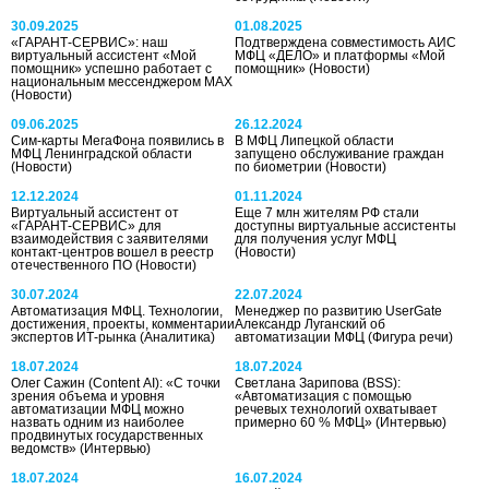
30.09.2025
01.08.2025
«ГАРАНТ-СЕРВИС»: наш
Подтверждена совместимость АИС
виртуальный ассистент «Мой
МФЦ «ДЕЛО» и платформы «Мой
помощник» успешно работает с
помощник»
(Новости)
национальным мессенджером МАХ
(Новости)
09.06.2025
26.12.2024
Сим-карты МегаФона появились в
В МФЦ Липецкой области
МФЦ Ленинградской области
запущено обслуживание граждан
(Новости)
по биометрии
(Новости)
12.12.2024
01.11.2024
Виртуальный ассистент от
Еще 7 млн жителям РФ стали
«ГАРАНТ-СЕРВИС» для
доступны виртуальные ассистенты
взаимодействия с заявителями
для получения услуг МФЦ
контакт-центров вошел в реестр
(Новости)
отечественного ПО
(Новости)
30.07.2024
22.07.2024
Автоматизация МФЦ. Технологии,
Менеджер по развитию UserGate
достижения, проекты, комментарии
Александр Луганский об
экспертов ИТ-рынка
(Аналитика)
автоматизации МФЦ
(Фигура речи)
18.07.2024
18.07.2024
Олег Сажин (Content AI): «С точки
Светлана Зарипова (BSS):
зрения объема и уровня
«Автоматизация с помощью
автоматизации МФЦ можно
речевых технологий охватывает
назвать одним из наиболее
примерно 60 % МФЦ»
(Интервью)
продвинутых государственных
ведомств»
(Интервью)
18.07.2024
16.07.2024