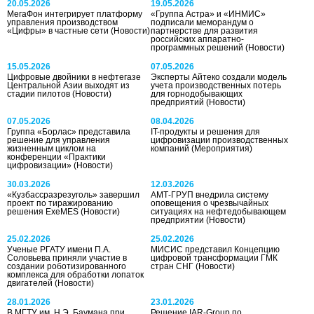
20.05.2026
19.05.2026
МегаФон интегрирует платформу
«Группа Астра» и «ИНМИС»
управления производством
подписали меморандум о
«Цифры» в частные сети
(Новости)
партнерстве для развития
российских аппаратно-
программных решений
(Новости)
15.05.2026
07.05.2026
Цифровые двойники в нефтегазе
Эксперты Айтеко создали модель
Центральной Азии выходят из
учета производственных потерь
стадии пилотов
(Новости)
для горнодобывающих
предприятий
(Новости)
07.05.2026
08.04.2026
Группа «Борлас» представила
IT-продукты и решения для
решение для управления
цифровизации производственных
жизненным циклом на
компаний
(Мероприятия)
конференции «Практики
цифровизации»
(Новости)
30.03.2026
12.03.2026
«Кузбассразрезуголь» завершил
АМТ-ГРУП внедрила систему
проект по тиражированию
оповещения о чрезвычайных
решения ExeMES
(Новости)
ситуациях на нефтедобывающем
предприятии
(Новости)
25.02.2026
25.02.2026
Ученые РГАТУ имени П.А.
МИСИС представил Концепцию
Соловьева приняли участие в
цифровой трансформации ГМК
создании роботизированного
стран СНГ
(Новости)
комплекса для обработки лопаток
двигателей
(Новости)
28.01.2026
23.01.2026
В МГТУ им. Н.Э. Баумана при
Решение IAR-Group по