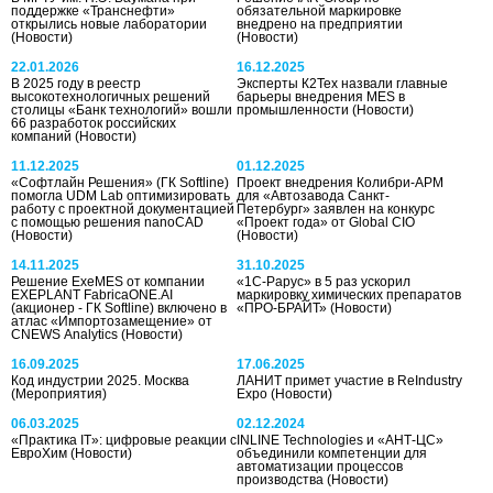
поддержке «Транснефти»
обязательной маркировке
открылись новые лаборатории
внедрено на предприятии
(Новости)
(Новости)
22.01.2026
16.12.2025
В 2025 году в реестр
Эксперты К2Тех назвали главные
высокотехнологичных решений
барьеры внедрения MES в
столицы «Банк технологий» вошли
промышленности
(Новости)
66 разработок российских
компаний
(Новости)
11.12.2025
01.12.2025
«Софтлайн Решения» (ГК Softline)
Проект внедрения Колибри-АРМ
помогла UDM Lab оптимизировать
для «Автозавода Санкт-
работу с проектной документацией
Петербург» заявлен на конкурс
с помощью решения nanoCAD
«Проект года» от Global CIO
(Новости)
(Новости)
14.11.2025
31.10.2025
Решение ExeMES от компании
«1С-Рарус» в 5 раз ускорил
EXEPLANT FabricaONE.AI
маркировку химических препаратов
(акционер - ГК Softline) включено в
«ПРО-БРАЙТ»
(Новости)
атлас «Импортозамещение» от
CNEWS Analytics
(Новости)
16.09.2025
17.06.2025
Код индустрии 2025. Москва
ЛАНИТ примет участие в ReIndustry
(Мероприятия)
Expo
(Новости)
06.03.2025
02.12.2024
«Практика IT»: цифровые реакции с
INLINE Technologies и «АНТ-ЦС»
ЕвроХим
(Новости)
объединили компетенции для
автоматизации процессов
производства
(Новости)