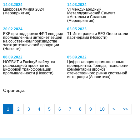
14.03.2024
14.03.2024
Цифровая Химия 2024
VI Международный
(Мероприятия)
Металлургический Саммит
«Металлы и Сплавы»
(Мероприятия)
20.02.2024
03.05.2023
EKF при поддержке ФРП внедрил
T1 Интеграция и BFG Group стали
промышленный интернет вещей
партнерами
(Новости)
на собственном производстве
электротехнической продукции
(Новости)
06.09.2022
05.09.2022
НОРБИТ и Factory5 займутся
Цифровизация промышленных
реализацией проектов по
предприятий. Тренды, технологии,
цифровой трансформации
комментарии игроков
промышленности
(Новости)
отечественного рынка системной
интеграции
(Аналитика)
Страницы:
1
2
3
4
5
6
7
8
9
10
>
>>