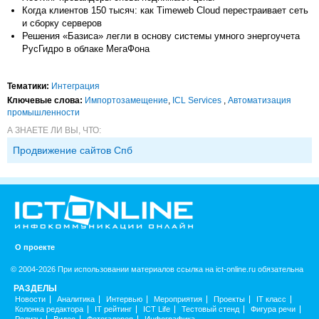
Когда клиентов 150 тысяч: как Timeweb Cloud перестраивает сеть
и сборку серверов
Решения «Базиса» легли в основу системы умного энергоучета
РусГидро в облаке МегаФона
Тематики:
Интеграция
Ключевые слова:
Импорто­замещение
,
ICL Services
,
Автоматизация
промышленности
А ЗНАЕТЕ ЛИ ВЫ, ЧТО:
Продвижение сайтов Спб
О проекте
© 2004-2026 При использовании материалов ссылка на ict-online.ru обязательна
РАЗДЕЛЫ
Новости
Аналитика
Интервью
Мероприятия
Проекты
IT класс
Колонка редактора
IT рейтинг
ICT Life
Тестовый стенд
Фигура речи