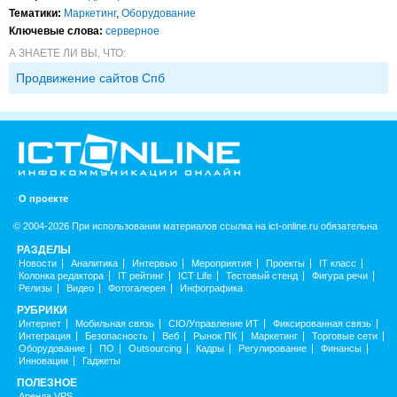
Тематики:
Маркетинг
,
Оборудование
Ключевые слова:
серверное
А ЗНАЕТЕ ЛИ ВЫ, ЧТО:
Продвижение сайтов Спб
О проекте
© 2004-2026 При использовании материалов ссылка на ict-online.ru обязательна
РАЗДЕЛЫ
Новости
Аналитика
Интервью
Мероприятия
Проекты
IT класс
Колонка редактора
IT рейтинг
ICT Life
Тестовый стенд
Фигура речи
Релизы
Видео
Фотогалерея
Инфографика
РУБРИКИ
Интернет
Мобильная связь
CIO/Управление ИТ
Фиксированная связь
Интеграция
Безопасность
Веб
Рынок ПК
Маркетинг
Торговые сети
Оборудование
ПО
Outsourcing
Кадры
Регулирование
Финансы
Инновации
Гаджеты
ПОЛЕЗНОЕ
Аренда VPS