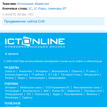
Тематики:
Интеграция
,
Маркетинг
Ключевые слова:
1С
,
1С-Рарус
,
семинары ИТ
А ЗНАЕТЕ ЛИ ВЫ, ЧТО:
Продвижение сайтов Спб
О проекте
© 2004-2026 При использовании материалов ссылка на ict-online.ru обязательна
РАЗДЕЛЫ
Новости
Аналитика
Интервью
Мероприятия
Проекты
IT класс
Колонка редактора
IT рейтинг
ICT Life
Тестовый стенд
Фигура речи
Релизы
Видео
Фотогалерея
Инфографика
РУБРИКИ
Интернет
Мобильная связь
CIO/Управление ИТ
Фиксированная связь
Интеграция
Безопасность
Веб
Рынок ПК
Маркетинг
Торговые сети
Оборудование
ПО
Outsourcing
Кадры
Регулирование
Финансы
Инновации
Гаджеты
ПОЛЕЗНОЕ
Аренда VPS