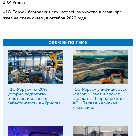
4,89 балла.
«1С-Рарус» благодарит слушателей за участие в семинаре и
ждет на следующем, в октябре 2026 года.
СВЕЖЕЕ ПО ТЕМЕ
«1С-Рарус» на 20%
«1С-Рарус» унифицировал
ускорил подготовку
кадровый учет и расчет
отчетности и расчет
зарплаты 18 предприятий
себестоимости в «Криогаз»
АО «Первая нерудная
компания»