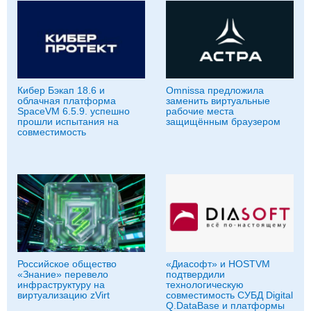
Кибер Бэкап 18.6 и
Omnissa предложила
облачная платформа
заменить виртуальные
SpaceVM 6.5.9. успешно
рабочие места
прошли испытания на
защищённым браузером
совместимость
Российское общество
«Диасофт» и HOSTVM
«Знание» перевело
подтвердили
инфраструктуру на
технологическую
виртуализацию zVirt
совместимость СУБД Digital
Q.DataBase и платформы