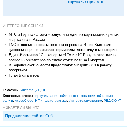
виртуализации VDI
ИНТЕРЕСНЫЕ ССЫЛКИ
МТС и Группа «Эталон» запустили один из крупнейших «умных
кварталов» в России
LNG становится новым центром спроса на ИТ во Вьетнаме:
цифровизация охватывает терминалы, логистику и мониторинг
Единый семинар 1С: эксперты «1С» и «1С Рарус» ответили на
вопросы бухгалтеров по сдаче отчетности за I квартал
В Воронежской области продолжают внедрять ИИ в работу
госорганов
План Бухгалтера
Тематики:
Интеграция
,
ПО
Ключевые слова:
виртуализация
,
облачные технологии
,
облачные
услуги
,
ActiveCloud
,
ИТ инфраструктура
,
Импорто­замещение
,
РЕД СОФТ
А ЗНАЕТЕ ЛИ ВЫ, ЧТО:
Продвижение сайтов Спб