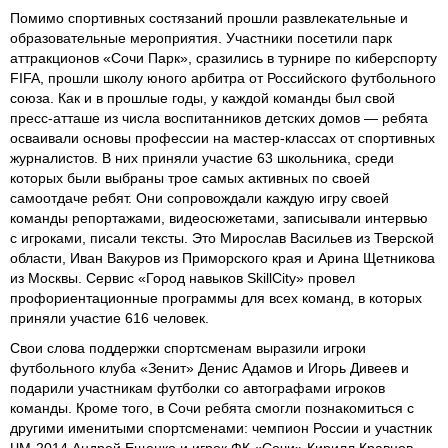
Помимо спортивных состязаний прошли развлекательные и
образовательные мероприятия. Участники посетили парк
аттракционов «Сочи Парк», сразились в турнире по киберспорту
FIFA, прошли школу юного арбитра от Российского футбольного
союза. Как и в прошлые годы, у каждой команды был свой
пресс-атташе из числа воспитанников детских домов — ребята
осваивали основы профессии на мастер-классах от спортивных
журналистов. В них приняли участие 63 школьника, среди
которых были выбраны трое самых активных по своей
самоотдаче ребят. Они сопровождали каждую игру своей
команды репортажами, видеосюжетами, записывали интервью
с игроками, писали тексты. Это Мирослав Васильев из Тверской
области, Иван Вакуров из Приморского края и Арина Щетникова
из Москвы. Сервис «Город навыков SkillCity» провел
профориентационные программы для всех команд, в которых
приняли участие 616 человек.
Свои слова поддержки спортсменам выразили игроки
футбольного клуба «Зенит» Денис Адамов и Игорь Дивеев и
подарили участникам футболки со автографами игроков
команды. Кроме того, в Сочи ребята смогли познакомиться с
другими именитыми спортсменами: чемпион России и участник
ЧМ-2014 Андрей Ещенко и игрок ФК «Сочи» Кирилл Кравцов