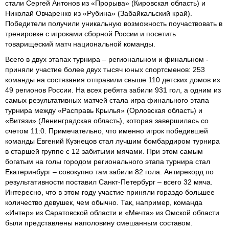
стали Сергей Антонов из «Прорыва» (Кировская область) и
Николай Овчаренко из «Рубина» (Забайкальский край).
Победители получили уникальную возможность поучаствовать в
тренировке с игроками сборной России и посетить
товарищеский матч национальной команды.
Всего в двух этапах турнира – региональном и финальном -
приняли участие более двух тысяч юных спортсменов: 253
команды на состязания отправили свыше 110 детских домов из
49 регионов России. На всех ребята забили 931 гол, а одним из
самых результативных матчей стала игра финального этапа
турнира между «Расправь Крылья» (Орловская область) и
«Витязи» (Ленинградская область), которая завершилась со
счетом 11:0. Примечательно, что именно игрок победившей
команды Евгений Кузнецов стал лучшим бомбардиром турнира
в старшей группе с 12 забитыми мячами. При этом самым
богатым на голы городом регионального этапа турнира стал
Екатеринбург – совокупно там забили 82 гола. Антирекорд по
результативности поставил Санкт-Петербург – всего 32 мяча.
Интересно, что в этом году участие приняли гораздо большее
количество девушек, чем обычно. Так, например, команда
«Интер» из Саратовской области и «Мечта» из Омской области
были представлены наполовину смешанным составом.