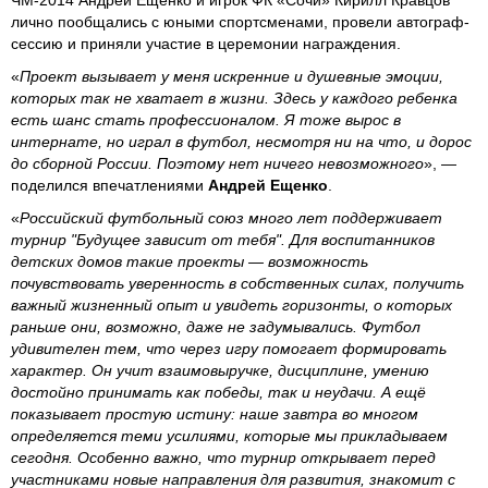
лично пообщались с юными спортсменами, провели автограф-
сессию и приняли участие в церемонии награждения.
«
Проект вызывает у меня искренние и душевные эмоции,
которых так не хватает в жизни. Здесь у каждого ребенка
есть шанс стать профессионалом. Я тоже вырос в
интернате, но играл в футбол, несмотря ни на что, и дорос
до сборной России. Поэтому нет ничего невозможного
», —
поделился впечатлениями
Андрей Ещенко
.
«
Российский футбольный союз много лет поддерживает
турнир "Будущее зависит от тебя". Для воспитанников
детских домов такие проекты — возможность
почувствовать уверенность в собственных силах, получить
важный жизненный опыт и увидеть горизонты, о которых
раньше они, возможно, даже не задумывались. Футбол
удивителен тем, что через игру помогает формировать
характер. Он учит взаимовыручке, дисциплине, умению
достойно принимать как победы, так и неудачи. А ещё
показывает простую истину: наше завтра во многом
определяется теми усилиями, которые мы прикладываем
сегодня. Особенно важно, что турнир открывает перед
участниками новые направления для развития, знакомит с