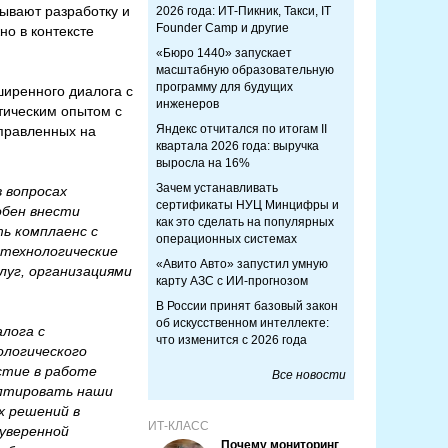
ывают разработку и
2026 года: ИТ-Пикник, Такси, IT
Founder Camp и другие
о в контексте
«Бюро 1440» запускает
масштабную образовательную
программу для будущих
иренного диалога с
инженеров
тическим опытом с
Яндекс отчитался по итогам II
аправленных на
квартала 2026 года: выручка
выросла на 16%
Зачем устанавливать
 вопросах
сертификаты НУЦ Минцифры и
обен внести
как это сделать на популярных
ь комплаенс с
операционных системах
технологические
«Авито Авто» запустил умную
луг, организациями
карту АЗС с ИИ-прогнозом
В России принят базовый закон
об искусственном интеллекте:
лога с
что изменится с 2026 года
логического
стие в работе
Все новости
аптировать наши
х решений в
ИТ-КЛАСС
суверенной
Почему мониторинг