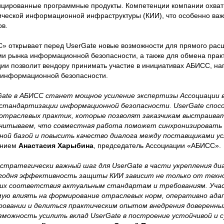
ицированные программные продукты. Компетенции компании охват
ческой информационной инфраструктуры (КИИ), что особенно важн
ов.
» открывает перед UserGate новые возможности для прямого расш
ми рынка информационной безопасности, а также для обмена прак
ции позволит вендору принимать участие в инициативах АБИСС, н
 информационной безопасности.
ate в АБИСС станет мощное усиление экспертизы Ассоциации в
стандартизации информационной безопасности. UserGate спос
 отраслевых практик, которые позволят заказчикам выстраиват
читываем, что совместная работа поможет синхронизировать 
ой базой и повысить качество диалога между поставщиками ус
ением
Анастасия Харыбина
, председатель Ассоциации «АБИСС».
стратегически важный шаг для UserGate в части укрепления диа
годня эффективность защиты КИИ зависит не только от техно
 их соответствия актуальным стандартам и требованиям. Уча
мую влиять на формирование отраслевых норм, оперативно ад
ировании и делиться практическим опытом внедрения доверенны
зможность усилить вклад UserGate в построение устойчивой и 