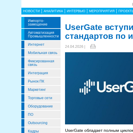
НОВОСТИ
АНАЛИТИКА
ИНТЕРВЬЮ
МЕРОПРИЯТИЯ
ПРОЕКТ
Импорто­
Замещение
UserGate вступ
Автоматизация
стандартов по 
Промышленности
Интернет
24.04.2026 |
Мобильная связь
Фиксированная
связь
Интеграция
Рынок ПК
Маркетинг
Торговые сети
Оборудование
ПО
Outsourcing
UserGate обладает полным цикло
Кадры