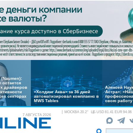
 (Naumen):
с остается
их драйверов
Алексей Нау
ктивности
«Холдинг Аква» за 36 дней
Астра»: «На
сех секторах
автоматизировал комплаенс в
профессиона
MWS Tables
свою работу 
МОСКВА
20.2
°
ЦБ
USD 81.41 EUR 94.06
7 АВГУСТА 2026