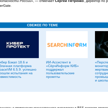
зопасности России
», — отмечает
Сергей Петренко
, директор по 
erGate.
СВЕЖЕЕ ПО ТЕМЕ
ибер Бэкап 18.6 и
ИИ-Ассистент в
«Персп
блачная платформа
«СёрчИнформ КИБ»
монитор
paceVM 6.5.9. успешно
поддержал
жертвам
рошли испытания на
пользовательские
сотрудн
овместимость
промпты
промыш
и школь
дущего» о применении искусственного интеллекта в BSS телеком-опера