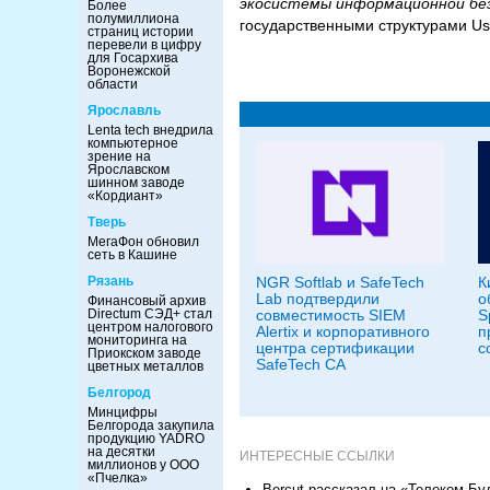
экосистемы информационной бе
Более
полумиллиона
государственными структурами Us
страниц истории
перевели в цифру
для Госархива
Воронежской
области
Ярославль
Lenta tech внедрила
компьютерное
зрение на
Ярославском
шинном заводе
«Кордиант»
Тверь
МегаФон обновил
сеть в Кашине
NGR Softlab и SafeTech
К
Рязань
Lab подтвердили
о
Финансовый архив
совместимость SIEM
S
Directum СЭД+ стал
центром налогового
Alertix и корпоративного
п
мониторинга на
центра сертификации
с
Приокском заводе
SafeTech CA
цветных металлов
Белгород
Минцифры
Белгорода закупила
продукцию YADRO
на десятки
ИНТЕРЕСНЫЕ ССЫЛКИ
миллионов у ООО
«Пчелка»
Bercut рассказал на «Телеком Бу