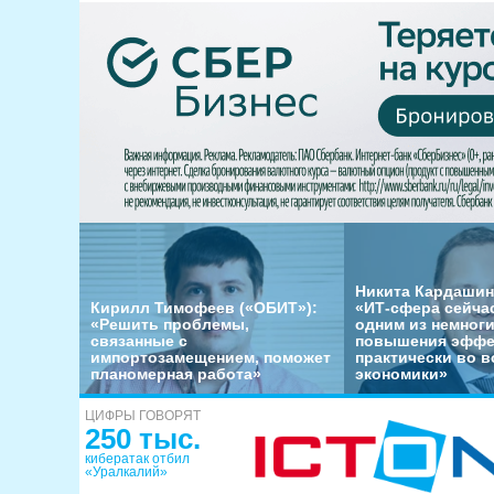
Никита Кардашин
Кирилл Тимофеев («ОБИТ»):
«ИТ-сфера сейча
«Решить проблемы,
одним из немног
связанные с
повышения эффе
импортозамещением, поможет
практически во в
планомерная работа»
экономики»
ЦИФРЫ ГОВОРЯТ
250 тыс.
кибератак отбил
«Уралкалий»