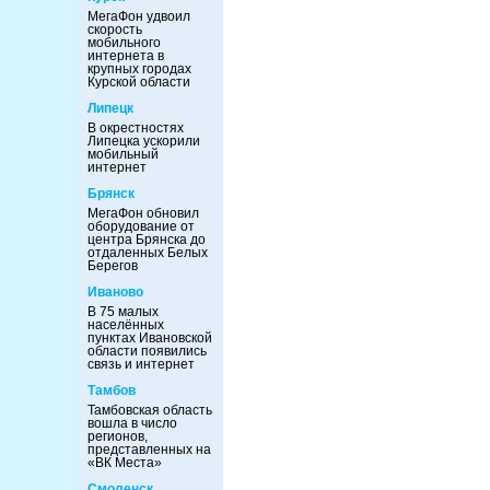
МегаФон удвоил
скорость
мобильного
интернета в
крупных городах
Курской области
Липецк
В окрестностях
Липецка ускорили
мобильный
интернет
Брянск
МегаФон обновил
оборудование от
центра Брянска до
отдаленных Белых
Берегов
Иваново
В 75 малых
населённых
пунктах Ивановской
области появились
связь и интернет
Тамбов
Тамбовская область
вошла в число
регионов,
представленных на
«ВК Места»
Смоленск