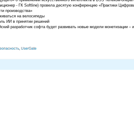
ционер - ГК Softline) провела десятую конференцию «Практики Цифров
ти производства»
живаться на велосипеды
оль ИИ в принятии решений
ийский разработчик софта будет развивать новые модели монетизации –
зопасность
,
UserGate