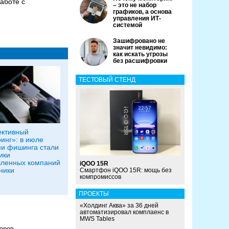
работе с
– это не набор
графиков, а основа
управления ИТ-
системой
Зашифровано не
значит невидимо:
как искать угрозы
без расшифровки
ТЕСТОВЫЙ СТЕНД
ективный
инг»: в июле
и фишинга стали
ики
ленных компаний
iQOO 15R
ники
Смартфон iQOO 15R: мощь без
компромиссов
ПРОЕКТЫ
«Холдинг Аква» за 36 дней
автоматизировал комплаенс в
MWS Tables
торов