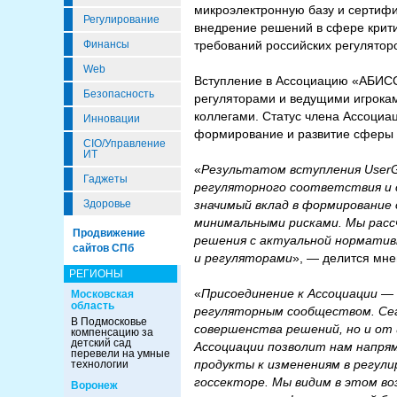
микроэлектронную базу и сертиф
Регулирование
внедрение решений в сфере крити
требований российских регулятор
Финансы
Web
Вступление в Ассоциацию «АБИСС
Безопасность
регуляторами и ведущими игрока
коллегами. Статус члена Ассоциа
Инновации
формирование и развитие сферы
CIO/Управление
ИТ
«
Результатом вступления UserG
Гаджеты
регуляторного соответствия и 
значимый вклад в формирование
Здоровье
минимальными рисками. Мы расс
Продвижение
решения с актуальной нормативн
сайтов СПб
и регуляторами
», — делится мн
РЕГИОНЫ
«
Присоединение к Ассоциации — 
Московская
область
регуляторным сообществом. Се
В Подмосковье
совершенства решений, но и от
компенсацию за
детский сад
Ассоциации позволит нам напря
перевели на умные
продукты к изменениям в регул
технологии
госсекторе. Мы видим в этом во
Воронеж