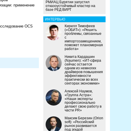
РМИАЦ Бурятии запустил
изации: применение
отказоустойчивый кластер на
базе РЕД ВИРТ
ИНТЕРВЬЮ
 исследование OCS
Кирилл Тимофеев
(«ОБИТ»): «Решить
проблемы, связанные
с
импортозамещением,
поможет планомерная
работа»
Никита Кардашин
(Naumen): «ИТ-сфера
сейчас остается
одним из немногих
драйверов повышения
эффективности
практически во всех
секторах экономики»
Алексей Наумов,
«Группа Астра»:
«Наши эксперты
профессионально
делают свою работу в
части PR»
Максим Березин (Orion
soft): «Российский
рынок развивается
под эгидой