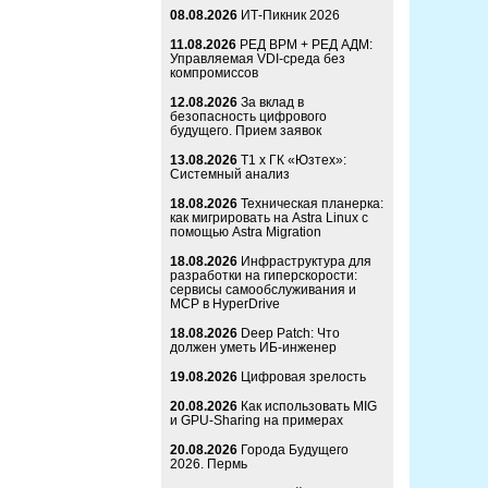
08.08.2026
ИТ-Пикник 2026
11.08.2026
РЕД ВРМ + РЕД АДМ:
Управляемая VDI-среда без
компромиссов
12.08.2026
За вклад в
безопасность цифрового
будущего. Прием заявок
13.08.2026
Т1 x ГК «Юзтех»:
Системный анализ
18.08.2026
Техническая планерка:
как мигрировать на Astra Linux с
помощью Astra Migration
18.08.2026
Инфраструктура для
разработки на гиперскорости:
сервисы самообслуживания и
MCP в HyperDrive
18.08.2026
Deep Patch: Что
должен уметь ИБ-инженер
19.08.2026
Цифровая зрелость
20.08.2026
Как использовать MIG
и GPU-Sharing на примерах
20.08.2026
Города Будущего
2026. Пермь