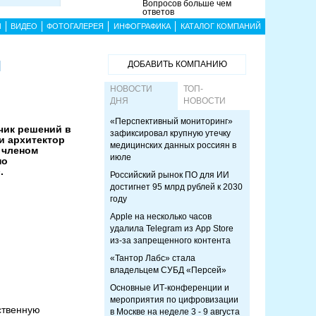
Вопросов больше чем
ответов
Ы
ВИДЕО
ФОТОГАЛЕРЕЯ
ИНФОГРАФИКА
КАТАЛОГ КОМПАНИЙ
й
ДОБАВИТЬ КОМПАНИЮ
НОВОСТИ
ТОП-
ДНЯ
НОВОСТИ
«Перспективный мониторинг»
чик решений в
зафиксировал крупную утечку
и архитектор
медицинских данных россиян в
 членом
июле
по
.
Российский рынок ПО для ИИ
достигнет 95 млрд рублей к 2030
году
Apple на несколько часов
удалила Telegram из App Store
из-за запрещенного контента
«Тантор Лабс» стала
владельцем СУБД «Персей»
Основные ИТ-конференции и
мероприятия по цифровизации
ственную
в Москве на неделе 3 - 9 августа