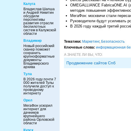
Калуга
OMEGALLIANCE FabricaONE.AI (ак
Владислав Шапша
методик повышения эффективнос
и Андрей Никитин
МегаФон: москвичи стали переса
обсудили
перспективы
Руководители будут усиливать р
развития отрасли
В 2026 году каждый третий росс
беспилотных
систем в Калужской
области
Владимир
Тематики:
Маркетинг
,
Безопасность
Новый российский
Ключевые слова:
информационная бе
сканер поможет
сохранить
А ЗНАЕТЕ ЛИ ВЫ, ЧТО:
крупноформатные
документы
Продвижение сайтов Спб
Владимирского
архива
Тула
В 2026 году почти 7
000 жителей Тулы
получили доступ к
проводному
интернету
Орел
МегаФон ускорил
интернет для
дачников
крупнейшего
района Орловской
области
Курск