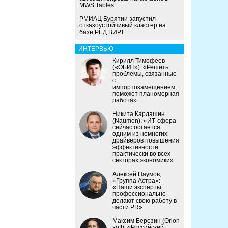
MWS Tables
РМИАЦ Бурятии запустил
отказоустойчивый кластер на
базе РЕД ВИРТ
ИНТЕРВЬЮ
Кирилл Тимофеев
(«ОБИТ»): «Решить
проблемы, связанные
с
импортозамещением,
поможет планомерная
работа»
Никита Кардашин
(Naumen): «ИТ-сфера
сейчас остается
одним из немногих
драйверов повышения
эффективности
практически во всех
секторах экономики»
Алексей Наумов,
«Группа Астра»:
«Наши эксперты
профессионально
делают свою работу в
части PR»
Максим Березин (Orion
soft): «Российский