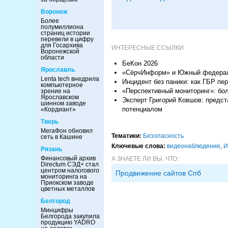
Воронеж
Более
полумиллиона
страниц истории
перевели в цифру
для Госархива
ИНТЕРЕСНЫЕ ССЫЛКИ
Воронежской
области
БеКон 2026
Ярославль
«СёрчИнформ» и Южный федераль
Lenta tech внедрила
Инцидент без паники: как ГБР пе
компьютерное
«Перспективный мониторинг»: бо
зрение на
Ярославском
Эксперт Григорий Ковшов: предст
шинном заводе
потенциалом
«Кордиант»
Тверь
МегаФон обновил
Тематики:
Безопасность
сеть в Кашине
Ключевые слова:
видеонаблюдение
,
И
Рязань
Финансовый архив
А ЗНАЕТЕ ЛИ ВЫ, ЧТО:
Directum СЭД+ стал
центром налогового
Продвижение сайтов Спб
мониторинга на
Приокском заводе
цветных металлов
Белгород
Минцифры
Белгорода закупила
продукцию YADRO