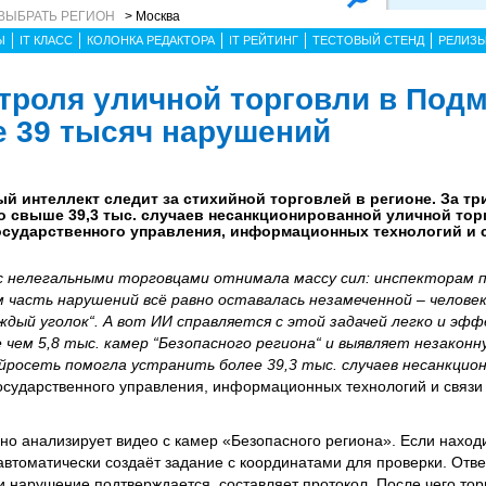
ВЫБРАТЬ РЕГИОН
> Москва
Ы
IT КЛАСС
КОЛОНКА РЕДАКТОРА
IT РЕЙТИНГ
ТЕСТОВЫЙ СТЕНД
РЕЛИЗ
нтроля уличной торговли в Под
е 39 тысяч нарушений
ый интеллект следит за стихийной торговлей в регионе. За три
 свыше 39,3 тыс. случаев несанкционированной уличной тор
осударственного управления, информационных технологий и 
с нелегальными торговцами отнимала массу сил: инспекторам 
часть нарушений всё равно оставалась незамеченной – человек
дый уголок“. А вот ИИ справляется с этой задачей легко и эфф
 чем 5,8 тыс. камер “Безопасного региона“ и выявляет незакон
йросеть помогла устранить более 39,3 тыс. случаев несанкцио
осударственного управления, информационных технологий и связи
но анализирует видео с камер «Безопасного региона». Если наход
 автоматически создаёт задание с координатами для проверки. Отв
и нарушение подтверждается, составляет протокол. После чего тор