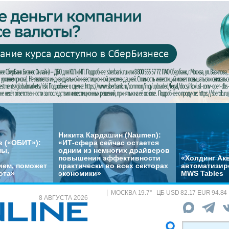
Никита Кардашин (Naumen):
 («ОБИТ»):
«ИТ-сфера сейчас остается
мы,
одним из немногих драйверов
повышения эффективности
«Холдинг Акв
ем, поможет
практически во всех секторах
автоматизир
ота»
экономики»
MWS Tables
МОСКВА
19.7
°
ЦБ
USD 82.17 EUR 94.84
8 АВГУСТА 2026