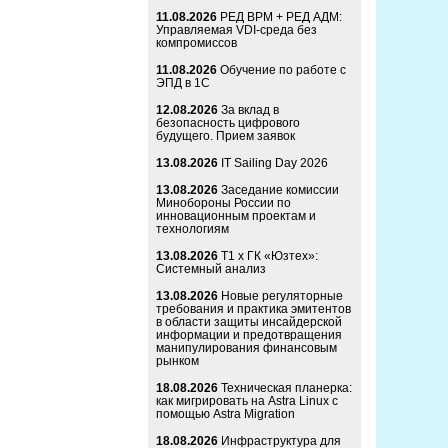
11.08.2026
РЕД ВРМ + РЕД АДМ:
Управляемая VDI-среда без
компромиссов
11.08.2026
Обучение по работе с
ЭПД в 1С
12.08.2026
За вклад в
безопасность цифрового
будущего. Прием заявок
13.08.2026
IT Sailing Day 2026
13.08.2026
Заседание комиссии
Минобороны России по
инновационным проектам и
технологиям
13.08.2026
Т1 x ГК «Юзтех»:
Системный анализ
13.08.2026
Новые регуляторные
требования и практика эмитентов
в области защиты инсайдерской
информации и предотвращения
манипулирования финансовым
рынком
18.08.2026
Техническая планерка:
как мигрировать на Astra Linux с
помощью Astra Migration
18.08.2026
Инфраструктура для