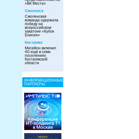
«ВК Места»
Смоленск
Смоленская
команда одержала
победу на
всероссийском
хакатоне «Кубок
Енисея»
Кострома
МегаФон включил
4G ещё в семи
поселениях
Костромской
области
ИНФОРМАЦИОННЫЕ
ПАРТНЕРЫ