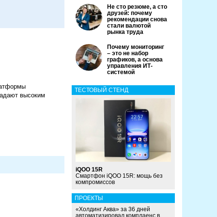
Не сто резюме, а сто
друзей: почему
рекомендации снова
стали валютой
рынка труда
Почему мониторинг
– это не набор
графиков, а основа
управления ИТ-
системой
латформы
ТЕСТОВЫЙ СТЕНД
ладают высоким
iQOO 15R
Смартфон iQOO 15R: мощь без
компромиссов
ПРОЕКТЫ
«Холдинг Аква» за 36 дней
автоматизировал комплаенс в