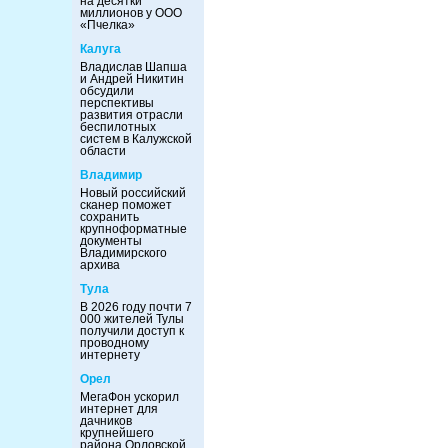
на десятки
миллионов у ООО
«Пчелка»
Калуга
Владислав Шапша
и Андрей Никитин
обсудили
перспективы
развития отрасли
беспилотных
систем в Калужской
области
Владимир
Новый российский
сканер поможет
сохранить
крупноформатные
документы
Владимирского
архива
Тула
В 2026 году почти 7
000 жителей Тулы
получили доступ к
проводному
интернету
Орел
МегаФон ускорил
интернет для
дачников
крупнейшего
района Орловской