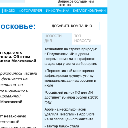
Вопросов больше чем
ответов
Ы
ВИДЕО
ФОТОГАЛЕРЕЯ
ИНФОГРАФИКА
КАТАЛОГ КОМПАНИЙ
московье:
ДОБАВИТЬ КОМПАНИЮ
НОВОСТИ
ТОП-
ДНЯ
НОВОСТИ
Технологии на страже природы:
 года с его
в Подмосковье ИИ и дроны
говли. Об этом
впервые помогли оштрафовать
связи Московской
владельца участка за борщевик
«Перспективный мониторинг»
приходилось часами
зафиксировал крупную утечку
 физически не
медицинских данных россиян в
ективно: он
июле
ную торговлю с
Российский рынок ПО для ИИ
нированной
достигнет 95 млрд рублей к 2030
 Московской
году
Apple на несколько часов
удалила Telegram из App Store
ит незаконную
из-за запрещенного контента
етственный
«Тантор Лабс» стала
говая точка должна