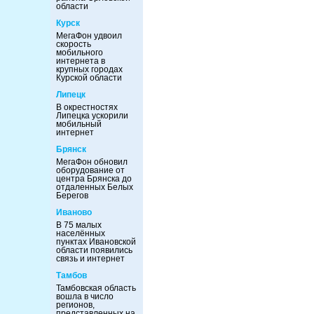
области
Курск
МегаФон удвоил
скорость
мобильного
интернета в
крупных городах
Курской области
Липецк
В окрестностях
Липецка ускорили
мобильный
интернет
Брянск
МегаФон обновил
оборудование от
центра Брянска до
отдаленных Белых
Берегов
Иваново
В 75 малых
населённых
пунктах Ивановской
области появились
связь и интернет
Тамбов
Тамбовская область
вошла в число
регионов,
представленных на