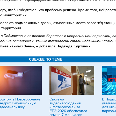
еру, чтобы убедиться, что проблема решена. Кроме того, нейросет
о мониторит их.
теллекта подмосковные дворы, оживленные места возле ж/д станций
 территории.
 в Подмосковье помогает бороться с неправильной парковкой, 
ереди на остановках. Умные технологии стали надёжными помо
тнее каждый день»
, – добавила
Надежда Куртяник
.
СВЕЖЕЕ ПО ТЕМЕ
осатом в Нововоронеже
Система
В Подмо
недрит ситуационную
видеонаблюдения
увеличи
идеоаналитику
«Ростелекома» за
для ИИ-
ЕГЭ-2026 обеспечила
парковк
свыше 7 млн часов