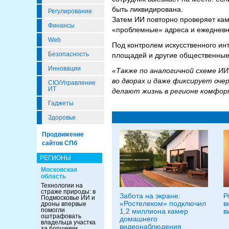
быть ликвидирована.
Регулирование
Затем ИИ повторно проверяет кам
Финансы
«проблемные» адреса и ежедневн
Web
Под контролем искусственного ин
Безопасность
площадей и другие общественные
Инновации
«Также по аналогичной схеме ИИ
во дворах и даже фиксирует оч
CIO/Управление
ИТ
делают жизнь в регионе комфор
Гаджеты
Здоровье
Продвижение
сайтов СПб
РЕГИОНЫ
Московская
область
Технологии на
страже природы: в
Забота на экране:
Р
Подмосковье ИИ и
«Ростелеком» подключил
в
дроны впервые
помогли
1,2 миллиона камер
в
оштрафовать
домашнего
владельца участка
видеонаблюдения
за борщевик