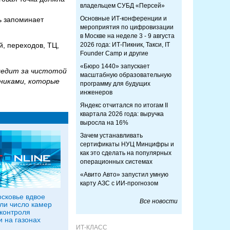
владельцем СУБД «Персей»
Основные ИТ-конференции и
ь запоминает
мероприятия по цифровизации
в Москве на неделе 3 - 9 августа
, переходов, ТЦ,
2026 года: ИТ-Пикник, Такси, IT
Founder Camp и другие
«Бюро 1440» запускает
следит за чистотой
масштабную образовательную
щниками, которые
программу для будущих
инженеров
Яндекс отчитался по итогам II
квартала 2026 года: выручка
выросла на 16%
Зачем устанавливать
сертификаты НУЦ Минцифры и
как это сделать на популярных
операционных системах
«Авито Авто» запустил умную
карту АЗС с ИИ-прогнозом
сковье вдвое
Все новости
ли число камер
контроля
и на газонах
ИТ-КЛАСС