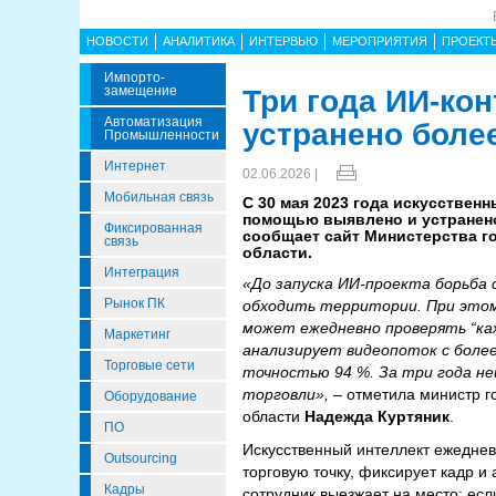
НОВОСТИ
АНАЛИТИКА
ИНТЕРВЬЮ
МЕРОПРИЯТИЯ
ПРОЕКТ
Импорто­
Замещение
Три года ИИ-ко
Автоматизация
устранено боле
Промышленности
Интернет
02.06.2026 |
Мобильная связь
С 30 мая 2023 года искусственн
помощью выявлено и устранено
Фиксированная
сообщает сайт Министерства г
связь
области.
Интеграция
«До запуска ИИ-проекта борьба 
Рынок ПК
обходить территории. При этом 
может ежедневно проверять “каж
Маркетинг
анализирует видеопоток с более
Торговые сети
точностью 94 %. За три года не
торговли»,
– отметила министр г
Оборудование
области
Надежда Куртяник
.
ПО
Искусственный интеллект ежеднев
Outsourcing
торговую точку, фиксирует кадр и
Кадры
сотрудник выезжает на место: есл