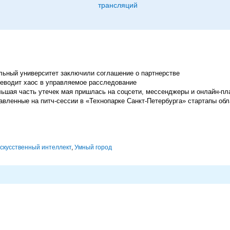
трансляций
ный университет заключили соглашение о партнерстве
реводит хаос в управляемое расследование
льшая часть утечек мая пришлась на соцсети, мессенджеры и онлайн-п
авленные на питч-сессии в «Технопарке Санкт-Петербурга» стартапы об
скусственный интеллект
,
Умный город