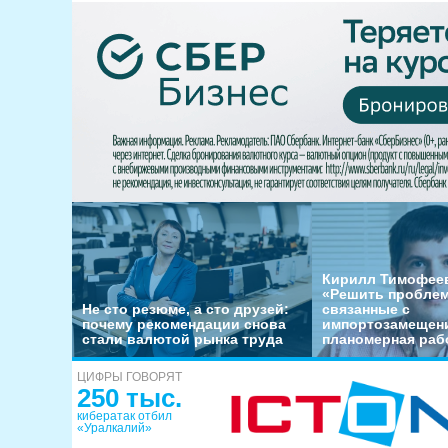
Кирилл Тимофеев
«Решить пробле
Не сто резюме, а сто друзей:
связанные с
почему рекомендации снова
импортозамещени
стали валютой рынка труда
планомерная раб
ЦИФРЫ ГОВОРЯТ
250 тыс.
кибератак отбил
«Уралкалий»