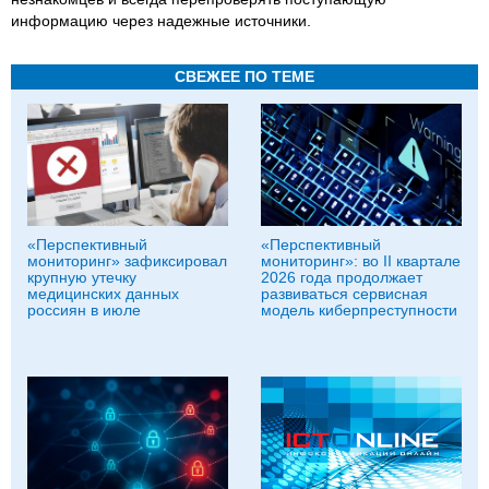
информацию через надежные источники.
СВЕЖЕЕ ПО ТЕМЕ
«Перспективный
«Перспективный
мониторинг» зафиксировал
мониторинг»: во II квартале
крупную утечку
2026 года продолжает
медицинских данных
развиваться сервисная
россиян в июле
модель киберпреступности