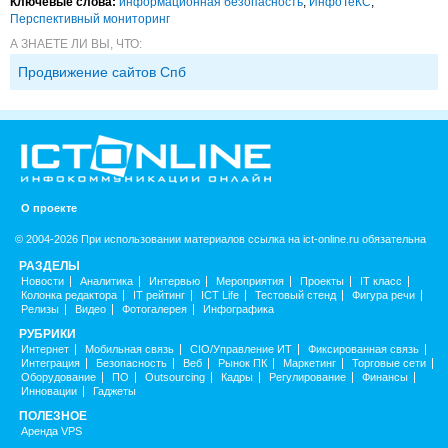
Ключевые слова:
информационная безопасность
,
ИнфоТеКС
,
Перспективный мониторинг
А ЗНАЕТЕ ЛИ ВЫ, ЧТО:
Продвижение сайтов Спб
О проекте
© 2004-2026 При использовании материалов ссылка на ict-online.ru обязательна
РАЗДЕЛЫ
Новости
Аналитика
Интервью
Мероприятия
Проекты
IT класс
Колонка редактора
IT рейтинг
ICT Life
Тестовый стенд
Фигура речи
Релизы
Видео
Фотогалерея
Инфографика
РУБРИКИ
Интернет
Мобильная связь
CIO/Управление ИТ
Фиксированная связь
Интеграция
Безопасность
Веб
Рынок ПК
Маркетинг
Торговые сети
Оборудование
ПО
Outsourcing
Кадры
Регулирование
Финансы
Инновации
Гаджеты
ПОЛЕЗНОЕ
Аренда VPS