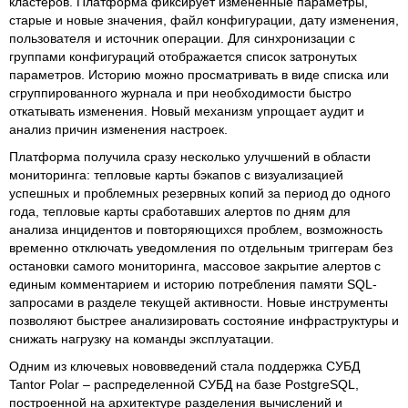
кластеров. Платформа фиксирует измененные параметры,
старые и новые значения, файл конфигурации, дату изменения,
пользователя и источник операции. Для синхронизации с
группами конфигураций отображается список затронутых
параметров. Историю можно просматривать в виде списка или
сгруппированного журнала и при необходимости быстро
откатывать изменения. Новый механизм упрощает аудит и
анализ причин изменения настроек.
Платформа получила сразу несколько улучшений в области
мониторинга: тепловые карты бэкапов с визуализацией
успешных и проблемных резервных копий за период до одного
года, тепловые карты сработавших алертов по дням для
анализа инцидентов и повторяющихся проблем, возможность
временно отключать уведомления по отдельным триггерам без
остановки самого мониторинга, массовое закрытие алертов с
единым комментарием и историю потребления памяти SQL-
запросами в разделе текущей активности. Новые инструменты
позволяют быстрее анализировать состояние инфраструктуры и
снижать нагрузку на команды эксплуатации.
Одним из ключевых нововведений стала поддержка СУБД
Tantor Polar – распределенной СУБД на базе PostgreSQL,
построенной на архитектуре разделения вычислений и