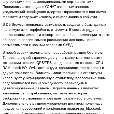
внутренними или самоподписанными сертификатами.
Появилась интеграция с YCHAT как новым каналом
уведомлений: сообщения алертов отправляются в markdown-
формате и содержат ключевую информацию о событии.
В DB Browser появилась возможность создавать базы данных
напрямую из интерфейса платформы. В составе pg_anon
реализованы импорт и экспорт словарей анонимизации, а также
обновлена версия самого расширения для повышения
совместимости с новыми версиями СУБД.
В новой версии значительно переработан раздел Overview.
Теперь на одной странице доступны карточки с ключевыми
метриками: сессии, QPS/TPS, среднее время запроса, CPU,
RAM, block I/O, WAL, автовакуум, хранилище, топ-запросы и
другие показатели. Виджеты, мини-графики и alert-статусы
используют унифицированную стилистику, проблемные зоны
подсвечиваются без необходимости переходить в
детализированные разделы. Загрузка данных в виджетах
выполняется по требованию, что заметно ускоряет
отображение страницы и повышает отзывчивость системы.
Дополнительно в разделе управления доступом появилась
подсветка пересечений и конфликтов правил pg_hba.conf,
включая дублирующиеся записи и некорректные диапазоны.