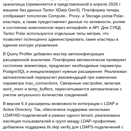
хранилища (применяется в представленной в апреле 2026 г.
машине баз данных Tantor XData Gen3). Платформа теперь
отображает топологию Compute-, Proxy- и Storage-узлов Polar-
кластера, а также предоставляет данные по активности, ролям
и состоянию компонентов через интерфейс и API. Для СУБД
Tantor Polar используются отдельные типы метрик, что
позволяет полноценно администрировать такие кластеры в
едином контуре управления.
В Query Profiler добавлен мастер автоконфигурации
расширенной аналитики. Платформа автоматически проверяет
состояние экземпляра, предлагает необходимые параметры
PostgreSQL и инициализирует нужные расширения. Реализован
автоматический перерасчет рекомендаций при изменении
параметра max_connections. Связанные настройки, включая
work_mem и temp_buffers, пересчитываются автоматически с
учетом актуального количества соединений.
В версии 6.4 расширены возможности интеграции с LDAP и
Active Directory. Так, обеспечена поддержка нескольких
LDAP/AD-подключений в рамках одного tenant, реализована
изоляция пользователей и групп между LDAP-профилями,
добавлена поддержка tls skip verify для LDAPS-подключений с