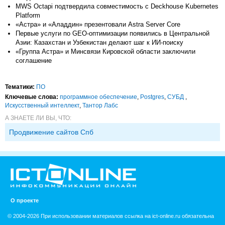
MWS Octapi подтвердила совместимость с Deckhouse Kubernetes
Platform
«Астра» и «Аладдин» презентовали Astra Server Core
Первые услуги по GEO-оптимизации появились в Центральной
Азии: Казахстан и Узбекистан делают шаг к ИИ-поиску
«Группа Астра» и Минсвязи Кировской области заключили
соглашение
Тематики:
ПО
Ключевые слова:
программное обеспечение
,
Postgres
,
СУБД
,
Искусственный интеллект
,
Тантор Лабс
А ЗНАЕТЕ ЛИ ВЫ, ЧТО:
Продвижение сайтов Спб
О проекте
© 2004-2026 При использовании материалов ссылка на ict-online.ru обязательна