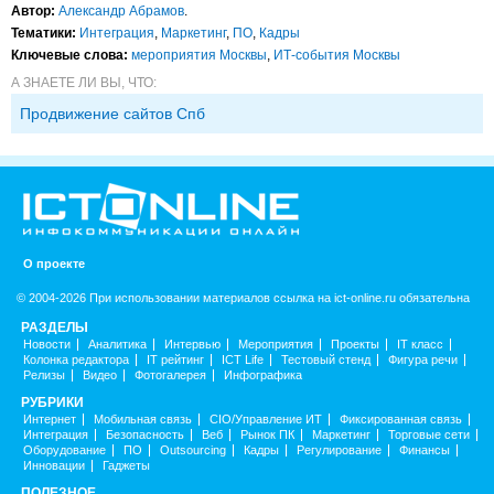
Автор:
Александр Абрамов
.
Тематики:
Интеграция
,
Маркетинг
,
ПО
,
Кадры
Ключевые слова:
мероприятия Москвы
,
ИТ-события Москвы
А ЗНАЕТЕ ЛИ ВЫ, ЧТО:
Продвижение сайтов Спб
О проекте
© 2004-2026 При использовании материалов ссылка на ict-online.ru обязательна
РАЗДЕЛЫ
Новости
Аналитика
Интервью
Мероприятия
Проекты
IT класс
Колонка редактора
IT рейтинг
ICT Life
Тестовый стенд
Фигура речи
Релизы
Видео
Фотогалерея
Инфографика
РУБРИКИ
Интернет
Мобильная связь
CIO/Управление ИТ
Фиксированная связь
Интеграция
Безопасность
Веб
Рынок ПК
Маркетинг
Торговые сети
Оборудование
ПО
Outsourcing
Кадры
Регулирование
Финансы
Инновации
Гаджеты
ПОЛЕЗНОЕ