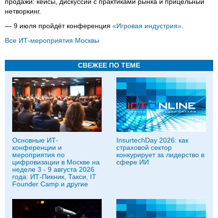
продажи: кейсы, дискуссии с практиками рынка и прицельный
нетворкинг.
— 9 июля пройдёт конференция
«Игровая индустрия»
.
Все ИТ-мероприятия Москвы
СВЕЖЕЕ ПО ТЕМЕ
Основные ИТ-
InsurtechDay 2026: как
конференции и
страховой сектор
мероприятия по
конкурирует за лидерство в
цифровизации в Москве на
сфере ИИ
неделе 3 - 9 августа 2026
года: ИТ-Пикник, Такси, IT
Founder Camp и другие