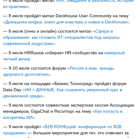
— 8 июля пройдёт митап
«ИИ: ожидания и реальность, истории
из практики»
.
— 8 июля пройдёт митап Deckhouse User Community на тему
«Домашняя инфра, агент для кластера и новое в Deckhouse»
.
— 8 июля (очно и онлайн) состоится митап
«Сфера в
образовании: как готовить ИТ-специалистов под запросы
современной индустрии»
.
— 8 июля HRRussia собирает HR-сообщество на
камерный
летний вечер
.
— 9-10 июля состоится форум
«Россия и мир: тренды
здорового долголетия»
.
— 9 июля на площадке «Бизнес.Техноград» пройдёт форум
Data Day
«ИИ + ДАННЫЕ. Как сохранять уверенный курс в
динамичной среде»
.
— 9 июля состоится совместная экспертная сессия Ассоциации
менеджеров, GigaChat и Росэлторг на тему
«Как попасть в
алгоритмы ИИ»
.
— 9 июля пройдёт
«B2B КОНФуций: конференция по B2B
продажам»
— большое мероприятие для тех, кто отвечает за