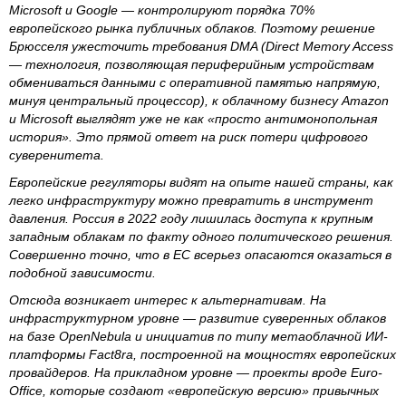
Microsoft и Google — контролируют порядка 70%
европейского рынка публичных облаков. Поэтому решение
Брюсселя ужесточить требования DMA (Direct Memory Access
— технология, позволяющая периферийным устройствам
обмениваться данными с оперативной памятью напрямую,
минуя центральный процессор), к облачному бизнесу Amazon
и Microsoft выглядят уже не как «просто антимонопольная
история». Это прямой ответ на риск потери цифрового
суверенитета.
Европейские регуляторы видят на опыте нашей страны, как
легко инфраструктуру можно превратить в инструмент
давления. Россия в 2022 году лишилась доступа к крупным
западным облакам по факту одного политического решения.
Совершенно точно, что в ЕС всерьез опасаются оказаться в
подобной зависимости.
Отсюда возникает интерес к альтернативам. На
инфраструктурном уровне — развитие суверенных облаков
на базе OpenNebula и инициатив по типу метаоблачной ИИ-
платформы Fact8ra, построенной на мощностях европейских
провайдеров. На прикладном уровне — проекты вроде Euro-
Office, которые создают «европейскую версию» привычных