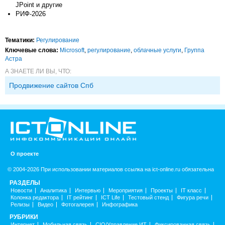
JPoint и другие
РИФ-2026
Тематики:
Регулирование
Ключевые слова:
Microsoft
,
регулирование
,
облачные услуги
,
Группа
Астра
А ЗНАЕТЕ ЛИ ВЫ, ЧТО:
Продвижение сайтов Спб
О проекте
© 2004-2026 При использовании материалов ссылка на ict-online.ru обязательна
РАЗДЕЛЫ
Новости
Аналитика
Интервью
Мероприятия
Проекты
IT класс
Колонка редактора
IT рейтинг
ICT Life
Тестовый стенд
Фигура речи
Релизы
Видео
Фотогалерея
Инфографика
РУБРИКИ
Интернет
Мобильная связь
CIO/Управление ИТ
Фиксированная связь