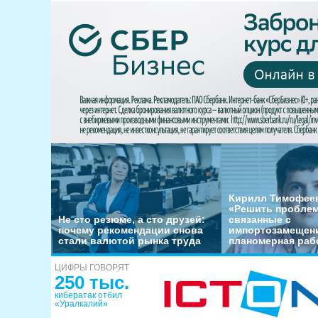
Кирилл Тимофеев
«Решить пробле
Не сто резюме, а сто друзей:
связанные с
почему рекомендации снова
импортозамещени
стали валютой рынка труда
планомерная раб
ЦИФРЫ ГОВОРЯТ
250 тыс.
кибератак отбил
«Уралкалий»