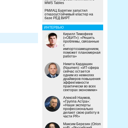
MWS Tables
РМИАЦ Бурятии запустил
отказоустойчивый кластер на
базе РЕД ВИРТ
ИНТЕРВЬЮ
Кирилл Тимофеев
(«ОБИТ»): «Решить
проблемы, связанные
с
импортозамещением,
поможет планомерная
работа»
Никита Кардашин
(Naumen): «ИТ-сфера
сейчас остается
одним из немногих
драйверов повышения
эффективности
практически во всех
секторах экономики»
Алексей Наумов,
«Группа Астра»:
«Наши эксперты
профессионально
делают свою работу в
части PR»
Максим Березин (Orion
soft): «Российский