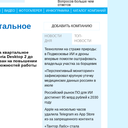
Вопросов больше чем
ответов
Ы
ВИДЕО
ФОТОГАЛЕРЕЯ
ИНФОГРАФИКА
КАТАЛОГ КОМПАНИЙ
тальное
ДОБАВИТЬ КОМПАНИЮ
НОВОСТИ
ТОП-
ДНЯ
НОВОСТИ
Технологии на страже природы:
а квартальное
в Подмосковье ИИ и дроны
ria Desktop 2 до
впервые помогли оштрафовать
ован на повышении
владельца участка за борщевик
можностей работы
«Перспективный мониторинг»
зафиксировал крупную утечку
медицинских данных россиян в
июле
Российский рынок ПО для ИИ
достигнет 95 млрд рублей к 2030
году
Apple на несколько часов
удалила Telegram из App Store
из-за запрещенного контента
«Тантор Лабс» стала