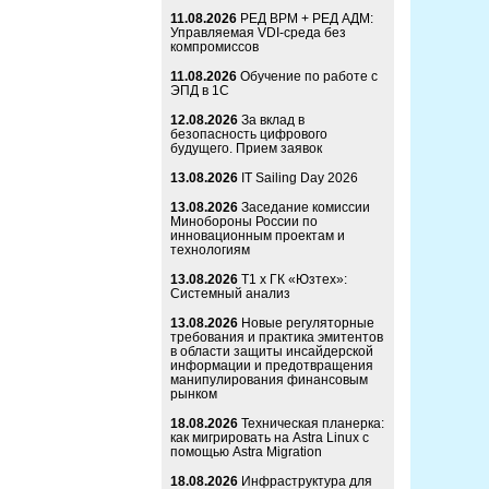
11.08.2026
РЕД ВРМ + РЕД АДМ:
Управляемая VDI-среда без
компромиссов
11.08.2026
Обучение по работе с
ЭПД в 1С
12.08.2026
За вклад в
безопасность цифрового
будущего. Прием заявок
13.08.2026
IT Sailing Day 2026
13.08.2026
Заседание комиссии
Минобороны России по
инновационным проектам и
технологиям
13.08.2026
Т1 x ГК «Юзтех»:
Системный анализ
13.08.2026
Новые регуляторные
требования и практика эмитентов
в области защиты инсайдерской
информации и предотвращения
манипулирования финансовым
рынком
18.08.2026
Техническая планерка:
как мигрировать на Astra Linux с
помощью Astra Migration
18.08.2026
Инфраструктура для