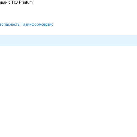
рован с ПО Printum
зопасность
,
Газинформсервис