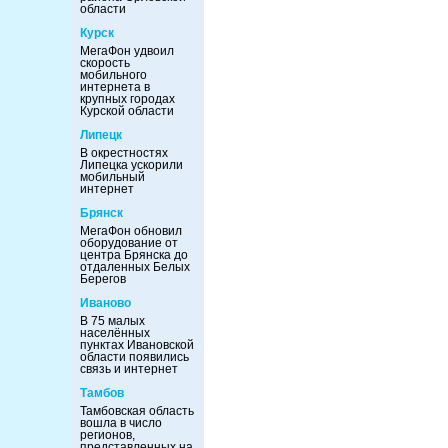
области
Курск
МегаФон удвоил
скорость
мобильного
интернета в
крупных городах
Курской области
Липецк
В окрестностях
Липецка ускорили
мобильный
интернет
Брянск
МегаФон обновил
оборудование от
центра Брянска до
отдаленных Белых
Берегов
Иваново
В 75 малых
населённых
пунктах Ивановской
области появились
связь и интернет
Тамбов
Тамбовская область
вошла в число
регионов,
представленных на