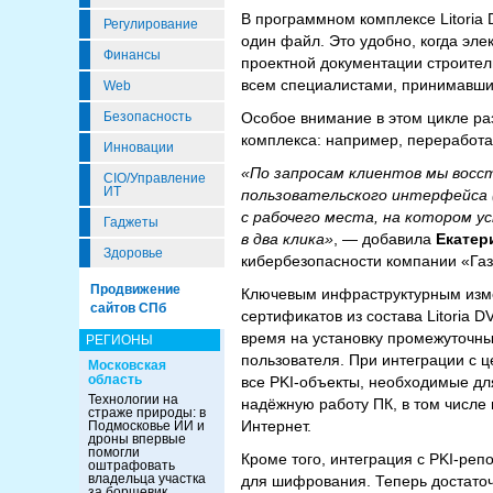
В программном комплексе Litoria
Регулирование
один файл. Это удобно, когда эл
Финансы
проектной документации строител
всем специалистами, принимавшим
Web
Особое внимание в этом цикле ра
Безопасность
комплекса: например, переработ
Инновации
«По запросам клиентов мы восс
CIO/Управление
ИТ
пользовательского интерфейса 
с рабочего места, на котором у
Гаджеты
в два клика»
, — добавила
Екатер
Здоровье
кибербезопасности компании «Га
Продвижение
Ключевым инфраструктурным изме
сайтов СПб
сертификатов из состава Litoria 
время на установку промежуточны
РЕГИОНЫ
пользователя. При интеграции с 
Московская
область
все PKI-объекты, необходимые дл
Технологии на
надёжную работу ПК, в том числе 
страже природы: в
Интернет.
Подмосковье ИИ и
дроны впервые
помогли
Кроме того, интеграция с PKI-реп
оштрафовать
владельца участка
для шифрования. Теперь достато
за борщевик