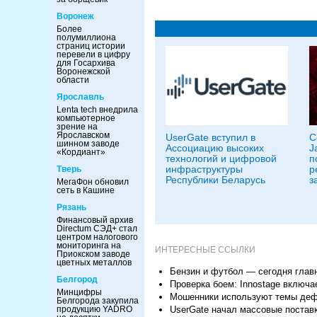
Воронеж
Более
полумиллиона
страниц истории
перевели в цифру
для Госархива
Воронежской
области
Ярославль
Lenta tech внедрила
компьютерное
зрение на
Ярославском
UserGate вступил в
С
шинном заводе
Ассоциацию высоких
J
«Кордиант»
технологий и цифровой
п
инфраструктуры
р
Тверь
Республики Беларусь
з
МегаФон обновил
сеть в Кашине
Рязань
Финансовый архив
Directum СЭД+ стал
центром налогового
мониторинга на
ИНТЕРЕСНЫЕ ССЫЛКИ
Приокском заводе
цветных металлов
Бензин и футбол — сегодня глав
Белгород
Проверка боем: Innostage включа
Минцифры
Мошенники используют темы деф
Белгорода закупила
UserGate начал массовые постав
продукцию YADRO