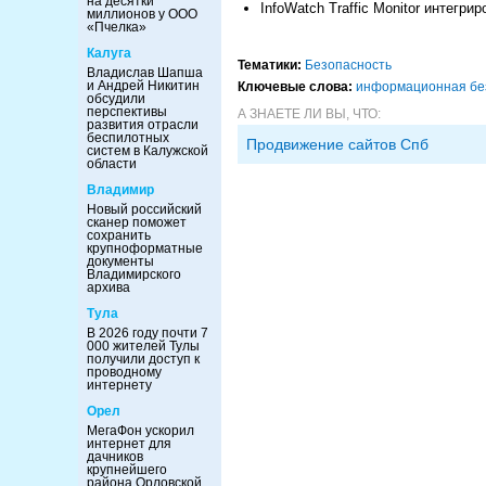
на десятки
InfoWatch Traffic Monitor интегри
миллионов у ООО
«Пчелка»
Калуга
Тематики:
Безопасность
Владислав Шапша
и Андрей Никитин
Ключевые слова:
информационная бе
обсудили
перспективы
А ЗНАЕТЕ ЛИ ВЫ, ЧТО:
развития отрасли
беспилотных
Продвижение сайтов Спб
систем в Калужской
области
Владимир
Новый российский
сканер поможет
сохранить
крупноформатные
документы
Владимирского
архива
Тула
В 2026 году почти 7
000 жителей Тулы
получили доступ к
проводному
интернету
Орел
МегаФон ускорил
интернет для
дачников
крупнейшего
района Орловской