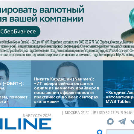
Никита Кардашин (Naumen):
 («ОБИТ»):
«ИТ-сфера сейчас остается
мы,
одним из немногих драйверов
повышения эффективности
«Холдинг Акв
ем, поможет
практически во всех секторах
автоматизир
ота»
экономики»
MWS Tables
МОСКВА
26.5
°
ЦБ
USD 82.17 EUR 94.84
8 АВГУСТА 2026