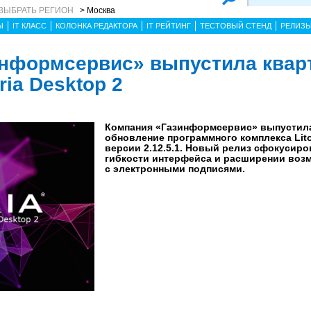
ВЫБРАТЬ РЕГИОН
> Москва
Ы
IT КЛАСС
КОЛОНКА РЕДАКТОРА
IT РЕЙТИНГ
ТЕСТОВЫЙ СТЕНД
РЕЛИЗ
информсервис» выпустила квар
ria Desktop 2
Компания «Газинформсервис» выпустил
обновление программного комплекса Lito
версии 2.12.5.1. Новый релиз сфокусир
гибкости интерфейса и расширении воз
с электронными подписями.