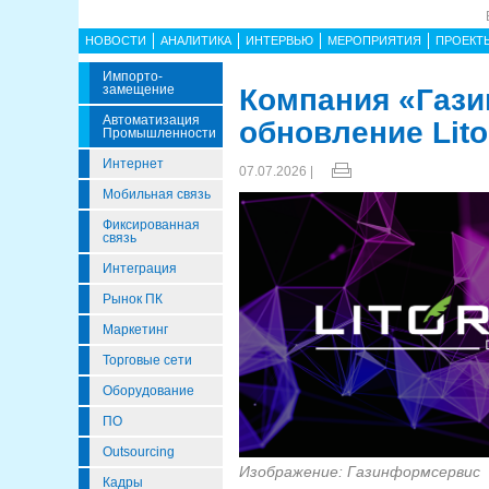
НОВОСТИ
АНАЛИТИКА
ИНТЕРВЬЮ
МЕРОПРИЯТИЯ
ПРОЕКТ
Импорто­
Замещение
Компания «Газ
Автоматизация
обновление Lito
Промышленности
Интернет
07.07.2026 |
Мобильная связь
Фиксированная
связь
Интеграция
Рынок ПК
Маркетинг
Торговые сети
Оборудование
ПО
Outsourcing
Изображение: Газинформсервис
Кадры