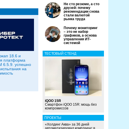
Не сто резюме, а сто
друзей: почему
рекомендации снова
стали валютой
рынка труда
Почему мониторинг
– это не набор
графиков, а основа
управления ИТ-
системой
ТЕСТОВЫЙ СТЕНД
экап 18.6 и
ая платформа
 6.5.9. успешно
испытания на
имость
iQOO 15R
Смартфон iQOO 15R: мощь без
компромиссов
ПРОЕКТЫ
«Холдинг Аква» за 36 дней
автоматизировал комплаенс в