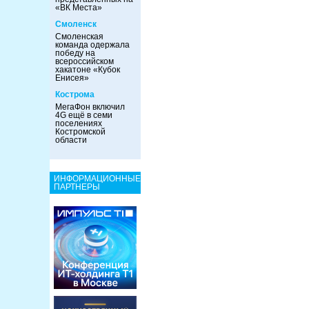
«ВК Места»
Смоленск
Смоленская
команда одержала
победу на
всероссийском
хакатоне «Кубок
Енисея»
Кострома
МегаФон включил
4G ещё в семи
поселениях
Костромской
области
ИНФОРМАЦИОННЫЕ
ПАРТНЕРЫ