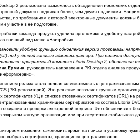
 Desktop 2 реализована возможность объединения нескольких отде
ектронный документ подписан более, чем двумя подписями. Наприм
ьства, по требованиям к которой электронные документы должны 
и участие в её подготовке.
зработки команда продукта уделила эргономике и удобству настро
ала внешний вид меню «Настройки».
тановили удобную функцию обновления версии программы напря
(UI) под учётной записью администратора. При наличии досту
становлен программный комплекс Litoria Desktop 2, обновление 
ина Ермина
, руководитель направления PKI отдела анализа проду
зинформсервис».
нением релиза стала полная совместимость с централизованны
DVCS (PKI-репозиторий). Это решение позволяет крупным организац
х сертификатов УЦ и списков отозванных сертификатов (CRL) на р
централизованным хранилищем сертификатов из состава Litoria DV
я создания и проверки электронной подписи. Это обеспечивает бе
в закрытом контуре организации или при отсутствии стабильного до
озиторием позволяет сэкономить время на поиски и установку нуж
чно выбрать сертификаты, хранящиеся централизованно.