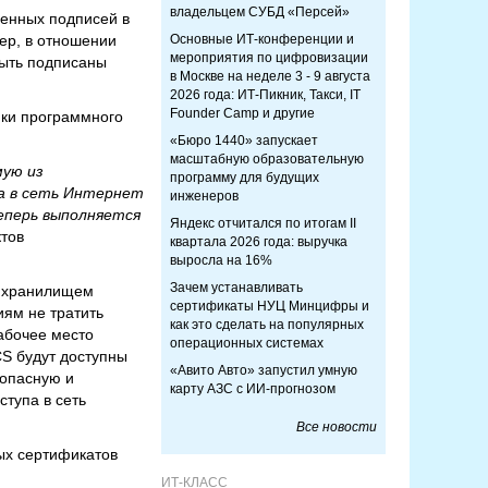
владельцем СУБД «Персей»
ленных подписей в
ер, в отношении
Основные ИТ-конференции и
мероприятия по цифровизации
быть подписаны
в Москве на неделе 3 - 9 августа
2026 года: ИТ-Пикник, Такси, IT
Founder Camp и другие
йки программного
«Бюро 1440» запускает
масштабную образовательную
мую из
программу для будущих
па в сеть Интернет
инженеров
теперь выполняется
Яндекс отчитался по итогам II
ктов
квартала 2026 года: выручка
выросла на 16%
Зачем устанавливать
м хранилищем
сертификаты НУЦ Минцифры и
иям не тратить
как это сделать на популярных
абочее место
операционных системах
CS будут доступны
«Авито Авто» запустил умную
зопасную и
карту АЗС с ИИ-прогнозом
ступа в сеть
Все новости
ных сертификатов
ИТ-КЛАСС