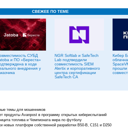
СВЕЖЕЕ ПО ТЕМЕ
овместимость СУБД
NGR Softlab и SafeTech
Кибер Б
atoba и ПО «Береста»
Lab подтвердили
облачн
одтверждена в ходе
совместимость SIEM
SpaceVM
еального внедрения у
Alertix и корпоративного
прошли 
аказчика
центра сертификации
совмест
SafeTech CA
ные темы для мошенников
ет продукты Avanpost в программу открытых кибериспытаний
ицита топлива и Чемпионата мира по футболу
ки новых платформ собственной разработки B50‑B, C151 и D250