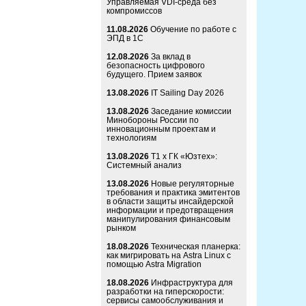
Управляемая VDI-среда без
компромиссов
11.08.2026
Обучение по работе с
ЭПД в 1С
12.08.2026
За вклад в
безопасность цифрового
будущего. Прием заявок
13.08.2026
IT Sailing Day 2026
13.08.2026
Заседание комиссии
Минобороны России по
инновационным проектам и
технологиям
13.08.2026
Т1 x ГК «Юзтех»:
Системный анализ
13.08.2026
Новые регуляторные
требования и практика эмитентов
в области защиты инсайдерской
информации и предотвращения
манипулирования финансовым
рынком
18.08.2026
Техническая планерка:
как мигрировать на Astra Linux с
помощью Astra Migration
18.08.2026
Инфраструктура для
разработки на гиперскорости:
сервисы самообслуживания и