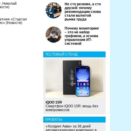
»: Николай
Не сто резюме, а сто
вости)
друзей: почему
рекомендации снова
стали валютой
летняя «Стартап
рынка труда
вис»
(Новости)
Почему мониторинг
– это не набор
графиков, а основа
управления ИТ-
системой
ТЕСТОВЫЙ СТЕНД
iQOO 15R
Смартфон iQOO 15R: мощь без
компромиссов
ПРОЕКТЫ
«Холдинг Аква» за 36 дней
автоматизировал комплаенс в