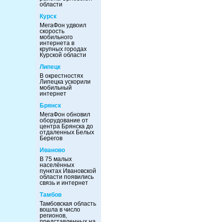
области
Курск
МегаФон удвоил
скорость
мобильного
интернета в
крупных городах
Курской области
Липецк
В окрестностях
Липецка ускорили
мобильный
интернет
Брянск
МегаФон обновил
оборудование от
центра Брянска до
отдаленных Белых
Берегов
Иваново
В 75 малых
населённых
пунктах Ивановской
области появились
связь и интернет
Тамбов
Тамбовская область
вошла в число
регионов,
представленных на