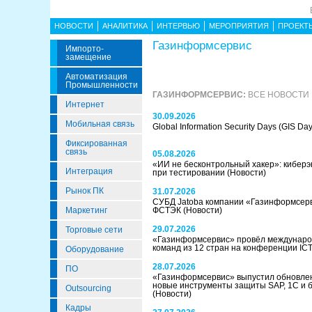
НОВОСТИ
АНАЛИТИКА
ИНТЕРВЬЮ
МЕРОПРИЯТИЯ
ПРОЕКТ
Газинформсервис
Импорто­
Замещение
Автоматизация
Промышленности
ГАЗИНФОРМСЕРВИС:
ВСЕ НОВОСТИ 
Интернет
30.09.2026
Мобильная связь
Global Information Security Days (GIS Da
Фиксированная
связь
05.08.2026
«ИИ не бесконтрольный хакер»: киберэ
Интеграция
при тестировании
(Новости)
Рынок ПК
31.07.2026
СУБД Jatoba компании «Газинформсер
Маркетинг
ФСТЭК
(Новости)
29.07.2026
Торговые сети
«Газинформсервис» провёл междунаро
команд из 12 стран на конференции IC
Оборудование
28.07.2026
ПО
«Газинформсервис» выпустил обновлен
новые инструменты защиты SAP, 1С и 
Outsourcing
(Новости)
Кадры