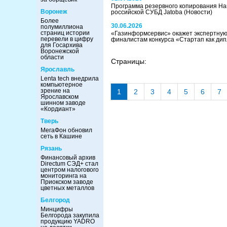
Программа резервного копирования Ha
Воронеж
российской СУБД Jatoba
(Новости)
Более
30.06.2026
полумиллиона
страниц истории
«Газинформсервис» окажет экспертную
перевели в цифру
финалистам конкурса «Стартап как ди
для Госархива
Воронежской
области
Страницы:
Ярославль
Lenta tech внедрила
компьютерное
зрение на
1
2
3
4
5
6
7
Ярославском
шинном заводе
«Кордиант»
Тверь
МегаФон обновил
сеть в Кашине
Рязань
Финансовый архив
Directum СЭД+ стал
центром налогового
мониторинга на
Приокском заводе
цветных металлов
Белгород
Минцифры
Белгорода закупила
продукцию YADRO