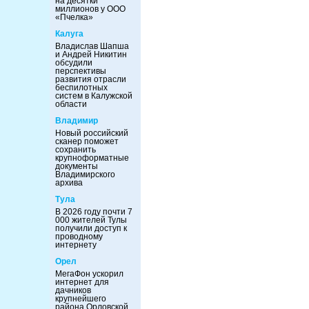
на десятки
миллионов у ООО
«Пчелка»
Калуга
Владислав Шапша
и Андрей Никитин
обсудили
перспективы
развития отрасли
беспилотных
систем в Калужской
области
Владимир
Новый российский
сканер поможет
сохранить
крупноформатные
документы
Владимирского
архива
Тула
В 2026 году почти 7
000 жителей Тулы
получили доступ к
проводному
интернету
Орел
МегаФон ускорил
интернет для
дачников
крупнейшего
района Орловской