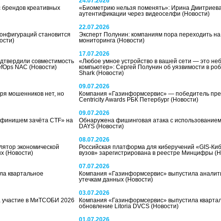
24.07.2026
 брендов креативных
«Биометрию нельзя поменять»: Ирина Дмитриева
аутентификации через видеоселфи
(Новости)
22.07.2026
конфигураций становится
Эксперт Полунин: компаниям пора переходить на
ости)
мониторинга
(Новости)
17.07.2026
дтвердили совместимость
«Любое умное устройство в вашей сети — это не
DefOps NAC
(Новости)
компьютер»: Сергей Полунин об уязвимости в ро
Shark
(Новости)
09.07.2026
ря мошенников нет, но
Компания «Газинформсервис» — победитель пр
Centricity Awards РБК Петербург
(Новости)
09.07.2026
офинишем зачёта CTF» на
Обнаружена фишинговая атака с использованием
DAYS
(Новости)
08.07.2026
лятор экономической
Российская платформа для киберучений «GIS-Ки
ых
(Новости)
вузов» зарегистрирована в реестре Минцифры
(Н
07.07.2026
ла квартальное
Компания «Газинформсервис» выпустила аналити
утечкам данных
(Новости)
03.07.2026
 участие в МиТСОБИ 2026
Компания «Газинформсервис» выпустила кварта
обновление Litoria DVCS
(Новости)
01.07.2026