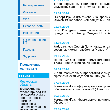
27.07.2026
«Газинформсервис» поддержит конкурс
Регулирование
индустрий Санкт-Петербурга
(Новости)
Финансы
23.07.2026
Эксперт Ирина Дмитриева: «Контроль 
Web
ключевым направлением защиты»
(Нов
Безопасность
21.07.2026
«СКБ Контур» и «Газинформсервис» по
Инновации
продуктов ID от Контур.Эгиды и Efros 
CIO/Управление
ИТ
14.07.2026
Киберэксперт Сергей Полунин: календа
Гаджеты
сезонные схемы неизбежны
(Новости)
09.07.2026
Здоровье
Проект GIS CTF признан «Лучшим фот
«Хакатонах России 2026»
(Новости)
Продвижение
сайтов СПб
08.07.2026
«Газинформсервис» представил кальку
РЕГИОНЫ
эффективности моделей защиты данн
Московская
07.07.2026
область
Компания «Газинформсервис» выпусти
Технологии на
обновление Litoria Desktop 2
(Новости)
страже природы: в
Подмосковье ИИ и
06.07.2026
дроны впервые
Компания «Газинформсервис» приняла
помогли
(Новости)
оштрафовать
владельца участка
02.07.2026
за борщевик