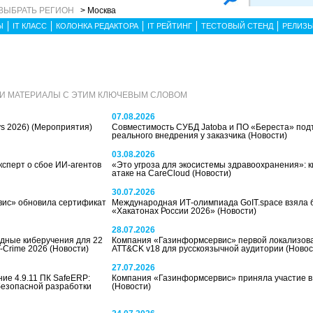
ВЫБРАТЬ РЕГИОН
> Москва
Ы
IT КЛАСС
КОЛОНКА РЕДАКТОРА
IT РЕЙТИНГ
ТЕСТОВЫЙ СТЕНД
РЕЛИЗ
И МАТЕРИАЛЫ С ЭТИМ КЛЮЧЕВЫМ СЛОВОМ
07.08.2026
ys 2026)
(Мероприятия)
Совместимость СУБД Jatoba и ПО «Береста» под
реального внедрения у заказчика
(Новости)
03.08.2026
ксперт о сбое ИИ-агентов
«Это угроза для экосистемы здравоохранения»: к
атаке на CareCloud
(Новости)
30.07.2026
вис» обновила сертификат
Международная ИТ-олимпиада GoIT.space взяла 
«Хакатонах России 2026»
(Новости)
28.07.2026
дные киберучения для 22
Компания «Газинформсервис» первой локализов
T-Crime 2026
(Новости)
ATT&CK v18 для русскоязычной аудитории
(Новос
27.07.2026
ие 4.9.11 ПК SafeERP:
Компания «Газинформсервис» приняла участие в
безопасной разработки
(Новости)