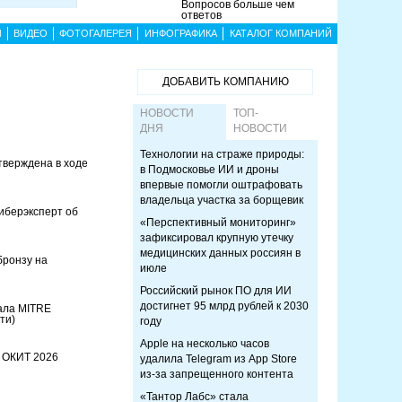
Вопросов больше чем
ответов
Ы
ВИДЕО
ФОТОГАЛЕРЕЯ
ИНФОГРАФИКА
КАТАЛОГ КОМПАНИЙ
ДОБАВИТЬ КОМПАНИЮ
НОВОСТИ
ТОП-
ДНЯ
НОВОСТИ
Технологии на страже природы:
тверждена в ходе
в Подмосковье ИИ и дроны
впервые помогли оштрафовать
владельца участка за борщевик
иберэксперт об
«Перспективный мониторинг»
зафиксировал крупную утечку
медицинских данных россиян в
бронзу на
июле
Российский рынок ПО для ИИ
достигнет 95 млрд рублей к 2030
ала MITRE
ти)
году
Apple на несколько часов
 ОКИТ 2026
удалила Telegram из App Store
из-за запрещенного контента
«Тантор Лабс» стала