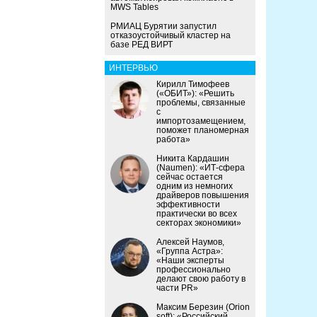
MWS Tables
РМИАЦ Бурятии запустил
отказоустойчивый кластер на
базе РЕД ВИРТ
ИНТЕРВЬЮ
Кирилл Тимофеев
(«ОБИТ»): «Решить
проблемы, связанные
с
импортозамещением,
поможет планомерная
работа»
Никита Кардашин
(Naumen): «ИТ-сфера
сейчас остается
одним из немногих
драйверов повышения
эффективности
практически во всех
секторах экономики»
Алексей Наумов,
«Группа Астра»:
«Наши эксперты
профессионально
делают свою работу в
части PR»
Максим Березин (Orion
soft): «Российский