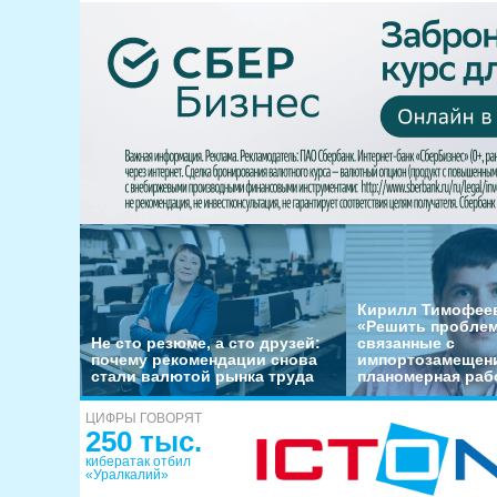
Кирилл Тимофеев
«Решить пробле
Не сто резюме, а сто друзей:
связанные с
почему рекомендации снова
импортозамещени
стали валютой рынка труда
планомерная раб
ЦИФРЫ ГОВОРЯТ
250 тыс.
кибератак отбил
«Уралкалий»