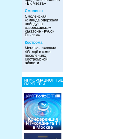
«ВК Места»
Смоленск
Смоленская
команда одержала
победу на
всероссийском
хакатоне «Кубок
Енисея»
Кострома
МегаФон включил
4G ещё в семи
поселениях
Костромской
области
ИНФОРМАЦИОННЫЕ
ПАРТНЕРЫ