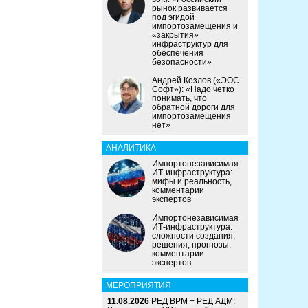
рынок развивается
под эгидой
импортозамещения и
«закрытия»
инфраструктур для
обеспечения
безопасности»
Андрей Козлов («ЭОС
Софт»): «Надо четко
понимать, что
обратной дороги для
импортозамещения
нет»
АНАЛИТИКА
Импортонезависимая
ИТ-инфраструктура:
мифы и реальность,
комментарии
экспертов
Импортонезависимая
ИТ-инфраструктура:
сложности создания,
решения, прогнозы,
комментарии
экспертов
МЕРОПРИЯТИЯ
11.08.2026
РЕД ВРМ + РЕД АДМ: