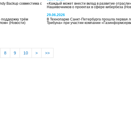
ndy Backup совместима с
«Каждый может внести вклад в развитие отрасли
Нашивочников о проектах в сфере кибербеза
(Но
29.06.2026
 поддержку трём
В Технопарке Санкт-Петербурга прошла первая 
плом»
(Новости)
Трибуна» при участии компании «Газинформсер
8
9
10
>
>>