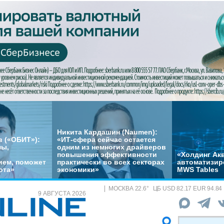
Никита Кардашин (Naumen):
 («ОБИТ»):
«ИТ-сфера сейчас остается
мы,
одним из немногих драйверов
повышения эффективности
«Холдинг Акв
ем, поможет
практически во всех секторах
автоматизир
ота»
экономики»
MWS Tables
МОСКВА
22.6
°
ЦБ
USD 82.17 EUR 94.84
9 АВГУСТА 2026