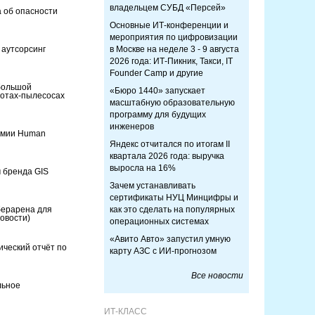
владельцем СУБД «Персей»
 об опасности
Основные ИТ-конференции и
мероприятия по цифровизации
 аутсорсинг
в Москве на неделе 3 - 9 августа
2026 года: ИТ-Пикник, Такси, IT
Founder Camp и другие
большой
«Бюро 1440» запускает
ботах-пылесосах
масштабную образовательную
программу для будущих
инженеров
емии Human
Яндекс отчитался по итогам II
квартала 2026 года: выручка
выросла на 16%
 бренда GIS
Зачем устанавливать
сертификаты НУЦ Минцифры и
берарена для
как это сделать на популярных
овости)
операционных системах
«Авито Авто» запустил умную
ческий отчёт по
карту АЗС с ИИ-прогнозом
Все новости
льное
ИТ-КЛАСС