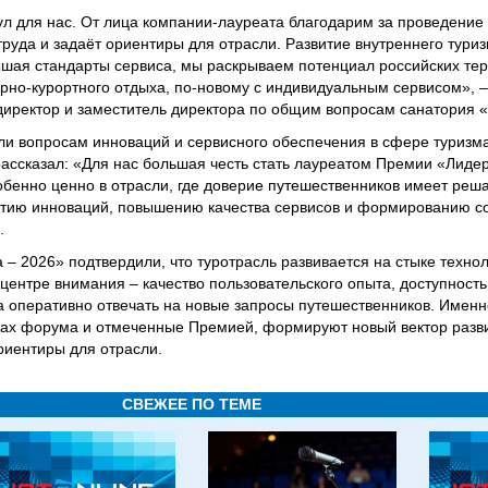
 для нас. От лица компании-лауреата благодарим за проведение
руда и задаёт ориентиры для отрасли. Развитие внутреннего туриз
ышая стандарты сервиса, мы раскрываем потенциал российских те
но-курортного отдыха, по-новому с индивидуальным сервисом», 
директор и заместитель директора по общим вопросам санатория
и вопросам инноваций и сервисного обеспечения в сфере туризма
рассказал: «Для нас большая честь стать лауреатом Премии «Лиде
бенно ценно в отрасли, где доверие путешественников имеет реш
итию инноваций, повышению качества сервисов и формированию 
.
 2026» подтвердили, что туротрасль развивается на стыке технол
центре внимания – качество пользовательского опыта, доступност
а оперативно отвечать на новые запросы путешественников. Именн
ках форума и отмеченные Премией, формируют новый вектор разви
риентиры для отрасли.
СВЕЖЕЕ ПО ТЕМЕ