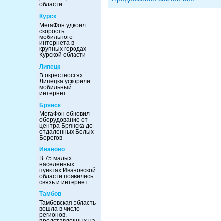
области
Курск
МегаФон удвоил
скорость
мобильного
интернета в
крупных городах
Курской области
Липецк
В окрестностях
Липецка ускорили
мобильный
интернет
Брянск
МегаФон обновил
оборудование от
центра Брянска до
отдаленных Белых
Берегов
Иваново
В 75 малых
населённых
пунктах Ивановской
области появились
связь и интернет
Тамбов
Тамбовская область
вошла в число
регионов,
представленных на