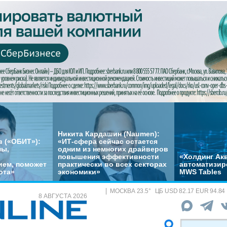
Никита Кардашин (Naumen):
 («ОБИТ»):
«ИТ-сфера сейчас остается
мы,
одним из немногих драйверов
повышения эффективности
«Холдинг Акв
ем, поможет
практически во всех секторах
автоматизир
ота»
экономики»
MWS Tables
МОСКВА
23.5
°
ЦБ
USD 82.17 EUR 94.84
8 АВГУСТА 2026