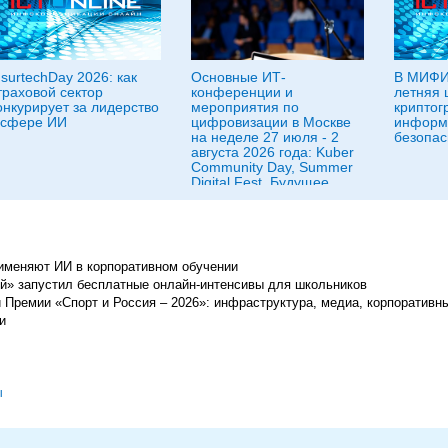
nsurtechDay 2026: как
Основные ИТ-
В МИФИ
траховой сектор
конференции и
летняя 
онкурирует за лидерство
мероприятия по
криптог
 сфере ИИ
цифровизации в Москве
информ
на неделе 27 июля - 2
безопас
августа 2026 года: Kuber
Community Day, Summer
Digital Fest, Будущее
исследований в
корпорациях и другие
именяют ИИ в корпоративном обучении
ей» запустил бесплатные онлайн-интенсивы для школьников
 Премии «Спорт и Россия – 2026»: инфраструктура, медиа, корпоративны
и
ы