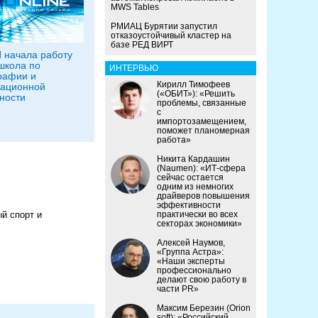
MWS Tables
РМИАЦ Бурятии запустил
отказоустойчивый кластер на
базе РЕД ВИРТ
 начала работу
школа по
ИНТЕРВЬЮ
рафии и
Кирилл Тимофеев
ационной
(«ОБИТ»): «Решить
ности
проблемы, связанные
с
импортозамещением,
поможет планомерная
работа»
Никита Кардашин
(Naumen): «ИТ-сфера
сейчас остается
одним из немногих
драйверов повышения
эффективности
й спорт и
практически во всех
секторах экономики»
Алексей Наумов,
«Группа Астра»:
«Наши эксперты
профессионально
делают свою работу в
части PR»
Максим Березин (Orion
soft): «Российский