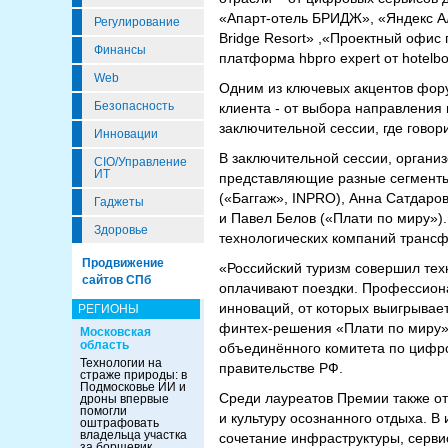
«Апарт-отель БРИДЖ», «Яндекс Ал
Регулирование
Bridge Resort» ,«Проектный офис 
Финансы
платформа hbpro expert от hotelb
Web
Одним из ключевых акцентов фору
Безопасность
клиента - от выбора направления
заключительной сессии, где гово
Инновации
В заключительной сессии, организ
CIO/Управление
ИТ
представляющие разные сегменты ту
(«Баггаж», INPRO), Анна Сатдаров
Гаджеты
и Павел Белов («Плати по миру»)
Здоровье
технологических компаний трансф
Продвижение
«Российский туризм совершил тех
сайтов СПб
оплачивают поездки. Профессион
инноваций, от которых выигрывает
РЕГИОНЫ
финтех-решения «Плати по миру», 
Московская
область
объединённого комитета по цифро
Технологии на
правительстве РФ.
страже природы: в
Подмосковье ИИ и
Среди лауреатов Премии также о
дроны впервые
помогли
и культуру осознанного отдыха. 
оштрафовать
владельца участка
сочетание инфраструктуры, серви
за борщевик