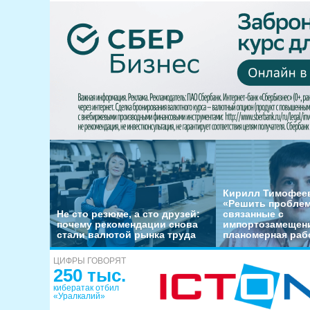
Кирилл Тимофеев
«Решить пробле
Не сто резюме, а сто друзей:
связанные с
почему рекомендации снова
импортозамещени
стали валютой рынка труда
планомерная раб
ЦИФРЫ ГОВОРЯТ
250 тыс.
кибератак отбил
«Уралкалий»