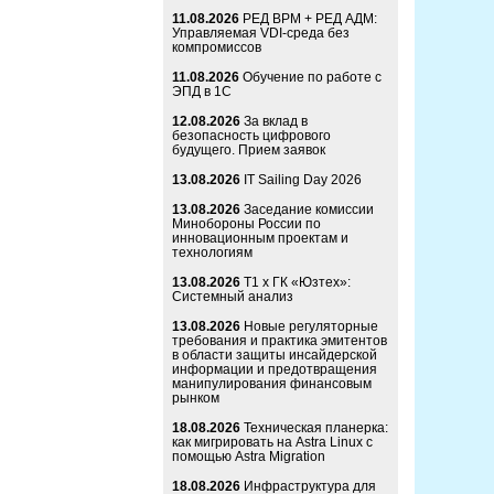
11.08.2026
РЕД ВРМ + РЕД АДМ:
Управляемая VDI-среда без
компромиссов
11.08.2026
Обучение по работе с
ЭПД в 1С
12.08.2026
За вклад в
безопасность цифрового
будущего. Прием заявок
13.08.2026
IT Sailing Day 2026
13.08.2026
Заседание комиссии
Минобороны России по
инновационным проектам и
технологиям
13.08.2026
Т1 x ГК «Юзтех»:
Системный анализ
13.08.2026
Новые регуляторные
требования и практика эмитентов
в области защиты инсайдерской
информации и предотвращения
манипулирования финансовым
рынком
18.08.2026
Техническая планерка:
как мигрировать на Astra Linux с
помощью Astra Migration
18.08.2026
Инфраструктура для