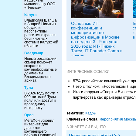
на десятки
миллионов у ООО
«Пчелка»
Калуга
Владислав Шапша
Основные ИТ-
I
и Андрей Никитин
обсудили
конференции и
с
перспективы
мероприятия по
к
развития отрасли
цифровизации в Москве
в
беспилотных
на неделе 3 - 9 августа
систем в Калужской
области
2026 года: ИТ-Пикник,
Такси, IT Founder Camp и
Владимир
другие
Новый российский
сканер поможет
сохранить
крупноформатные
ИНТЕРЕСНЫЕ ССЫЛКИ
документы
Владимирского
архива
87% российских компаний уже пр
Лето с толком: «Ростелеком Лиц
Тула
Итоги форума «Спорт и Бизнес» и
В 2026 году почти 7
000 жителей Тулы
партнерства как драйверы отрасл
получили доступ к
проводному
интернету
Тематики:
Кадры
Орел
Ключевые слова:
мероприятия Москв
МегаФон ускорил
интернет для
А ЗНАЕТЕ ЛИ ВЫ, ЧТО:
дачников
крупнейшего
района Орловской
Продвижение сайтов Спб