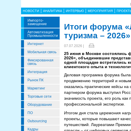
НОВОСТИ
АНАЛИТИКА
ИНТЕРВЬЮ
МЕРОПРИЯТИЯ
ПРОЕКТ
Импорто­
Замещение
Итоги форума «
Автоматизация
туризма – 2026»
Промышленности
Интернет
07.07.2026 |
Мобильная связь
25 июня в Москве состоялись 
2026», объединившие представ
Фиксированная
одной площадке встретились к
связь
клиентского опыта и технологи
Интеграция
Деловая программа форума была
Рынок ПК
продвижению территорий и новым
оказались практические кейсы на 
Маркетинг
партнером форума выступил Росси
Торговые сети
значимость проекта, его роль как
профессиональной экспертизе.
Оборудование
Итогом дня стала церемония наг
ПО
проекты, которые повышают качес
Outsourcing
путешествий. Лауреатами Премии
Кадры
отрасли – от цифровых сервисов д