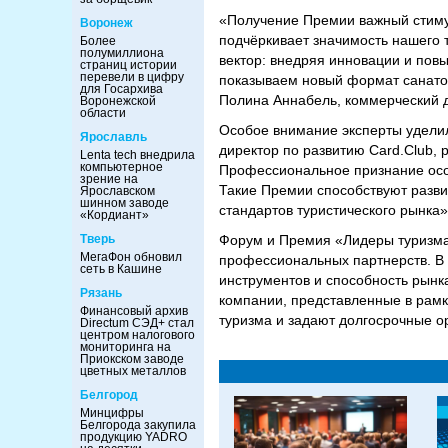
«Получение Премии важный стимул
Воронеж
подчёркивает значимость нашего т
Более
полумиллиона
вектор: внедряя инновации и пов
страниц истории
перевели в цифру
показываем новый формат санатор
для Госархива
Полина Аннабель, коммерческий 
Воронежской
области
Особое внимание эксперты уделил
Ярославль
директор по развитию Card.Club, 
Lenta tech внедрила
компьютерное
Профессиональное признание осо
зрение на
Такие Премии способствуют разв
Ярославском
шинном заводе
стандартов туристического рынка»
«Кордиант»
Тверь
Форум и Премия «Лидеры туризма –
МегаФон обновил
профессиональных партнерств. В 
сеть в Кашине
инструментов и способность рынк
Рязань
компании, представленные в рам
Финансовый архив
туризма и задают долгосрочные о
Directum СЭД+ стал
центром налогового
мониторинга на
Приокском заводе
цветных металлов
Белгород
Минцифры
Белгорода закупила
продукцию YADRO