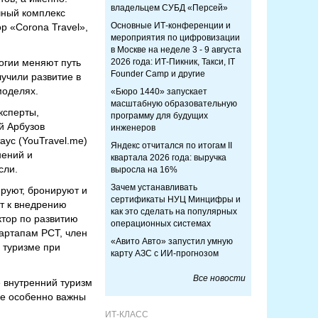
владельцем СУБД «Персей»
чный комплекс
Основные ИТ-конференции и
р «Corona Travel»,
мероприятия по цифровизации
в Москве на неделе 3 - 9 августа
огии меняют путь
2026 года: ИТ-Пикник, Такси, IT
Founder Camp и другие
учили развитие в
моделях.
«Бюро 1440» запускает
масштабную образовательную
ксперты,
программу для будущих
ий Арбузов
инженеров
аус (YouTravel.me)
Яндекс отчитался по итогам II
нений и
квартала 2026 года: выручка
сли.
выросла на 16%
Зачем устанавливать
руют, бронируют и
сертификаты НУЦ Минцифры и
т к внедрению
как это сделать на популярных
ктор по развитию
операционных системах
тартапам РСТ, член
«Авито Авто» запустил умную
 туризме при
карту АЗС с ИИ-прогнозом
Все новости
 внутренний туризм
де особенно важны
ИТ-КЛАСС