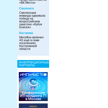
«ВК Места»
Смоленск
Смоленская
команда одержала
победу на
всероссийском
хакатоне «Кубок
Енисея»
Кострома
МегаФон включил
4G ещё в семи
поселениях
Костромской
области
ИНФОРМАЦИОННЫЕ
ПАРТНЕРЫ