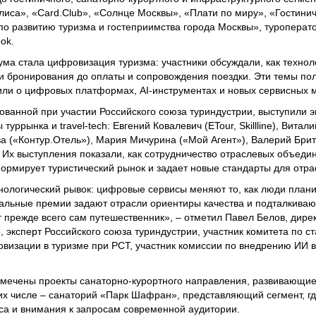
иса», «Card.Club», «Солнце Москвы», «Плати по миру», «Гостини
по развитию туризма и гостеприимства города Москвы», туроперато
ook.
ма стала цифровизация туризма: участники обсуждали, как технол
 и бронирования до оплаты и сопровождения поездки. Эти темы пол
рили о цифровых платформах, AI‑инструментах и новых сервисных 
ованной при участии Российского союза туриндустрии, выступили э
ррынка и travel‑tech: Евгений Ковалевич (ETour, Skillline), Витал
а («Контур.Отель»), Мария Мичурина («Мой Агент»), Валерий Брит
. Их выступления показали, как сотрудничество отраслевых объеди
ормирует туристический рынок и задает новые стандарты для отра
нологический рывок: цифровые сервисы меняют то, как люди плани
альные премии задают отрасли ориентиры качества и подталкиваю
 прежде всего сам путешественник», – отметил Павел Белов, дире
эксперт Российского союза туриндустрии, участник комитета по с
визации в туризме при РСТ, участник комиссии по внедрению ИИ в
тмечены проекты санаторно‑курортного направления, развивающие
В их числе – санаторий «Парк Шафран», представляющий сегмент, г
са и внимания к запросам современной аудитории.