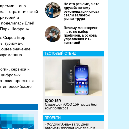
Не сто резюме, а сто
 премии – она
друзей: почему
ма – стратегический
рекомендации снова
стали валютой
рриторий и
рынка труда
– поделилась Блей
Почему мониторинг
 «Парк Шафран».
– это не набор
графиков, а основа
. Сыров Егор,
управления ИТ-
ры туризма».
системой
ающее значение.
ТЕСТОВЫЙ СТЕНД
современных
огий, сервиса и
ь цифровых
о такие проекты и
тия российского
iQOO 15R
Смартфон iQOO 15R: мощь без
компромиссов
ПРОЕКТЫ
«Холдинг Аква» за 36 дней
автоматизировал комплаенс в