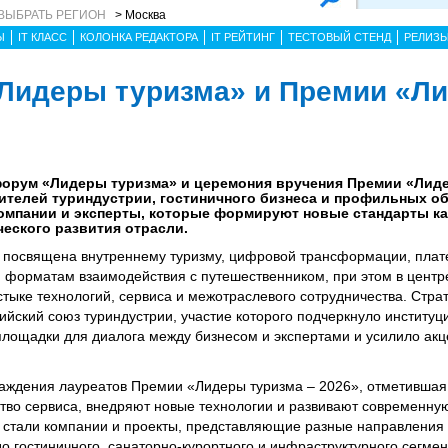
ВЫБРАТЬ РЕГИОН
> Москва
Ы
IT КЛАСС
КОЛОНКА РЕДАКТОРА
IT РЕЙТИНГ
ТЕСТОВЫЙ СТЕНД
РЕЛИЗ
Лидеры туризма» и Премии «Л
форум «Лидеры туризма» и церемония вручения Премии «Лид
ителей туриндустрии, гостиничного бизнеса и профильных о
омпании и эксперты, которые формируют новые стандарты ка
ческого развития отрасли.
 посвящена внутреннему туризму, цифровой трансформации, пла
 форматам взаимодействия с путешественником, при этом в центр
стыке технологий, сервиса и межотраслевого сотрудничества. Стра
йский союз туриндустрии, участие которого подчеркнуло институ
 площадки для диалога между бизнесом и экспертами и усилило акц
раждения лауреатов Премии «Лидеры туризма – 2026», отметившая
тво сервиса, внедряют новые технологии и развивают современну
 стали компании и проекты, представляющие разные направления 
о гостиничного, санаторно‑курортного и инфраструктурного сегмен