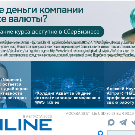
 (Naumen):
с остается
их драйверов
Алексей Нау
ктивности
«Холдинг Аква» за 36 дней
Астра»: «На
сех секторах
автоматизировал комплаенс в
профессиона
MWS Tables
свою работу 
МОСКВА
28.5
°
ЦБ
USD 80.93 EUR 93.19
6 АВГУСТА 2026