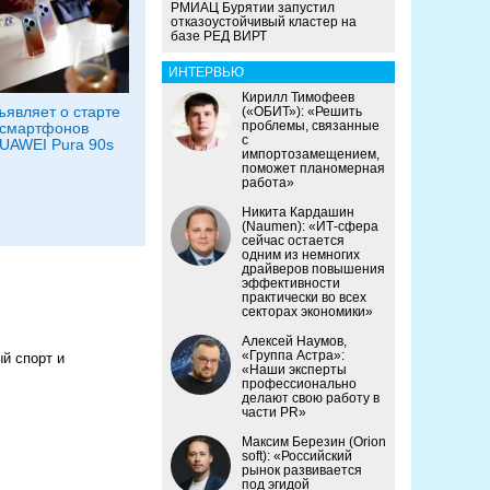
РМИАЦ Бурятии запустил
отказоустойчивый кластер на
базе РЕД ВИРТ
ИНТЕРВЬЮ
Кирилл Тимофеев
являет о старте
(«ОБИТ»): «Решить
проблемы, связанные
 смартфонов
с
UAWEI Pura 90s
импортозамещением,
поможет планомерная
работа»
Никита Кардашин
(Naumen): «ИТ-сфера
сейчас остается
одним из немногих
драйверов повышения
эффективности
практически во всех
секторах экономики»
Алексей Наумов,
«Группа Астра»:
й спорт и
«Наши эксперты
профессионально
делают свою работу в
части PR»
Максим Березин (Orion
soft): «Российский
рынок развивается
под эгидой