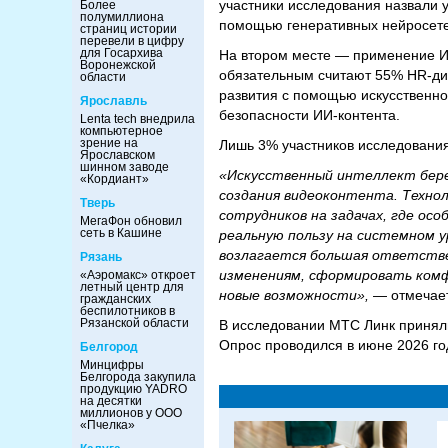
участники исследования назвали 
Более
полумиллиона
помощью генеративных нейросете
страниц истории
перевели в цифру
для Госархива
На втором месте — применение И
Воронежской
обязательным считают 55% HR-ди
области
развития с помощью искусственно
Ярославль
безопасности ИИ-контента.
Lenta tech внедрила
компьютерное
зрение на
Лишь 3% участников исследования
Ярославском
шинном заводе
«Искусственный интеллект бере
«Кордиант»
создания видеоконтента. Технол
Тверь
сотрудников на задачах, где ос
МегаФон обновил
сеть в Кашине
реальную пользу на системном 
возлагается большая ответстве
Рязань
изменениям, сформировать комф
«Аэромакс» откроет
летный центр для
новые возможности»,
— отмечает
гражданских
беспилотников в
Рязанской области
В исследовании МТС Линк приняли
Опрос проводился в июне 2026 го
Белгород
Минцифры
Белгорода закупила
продукцию YADRO
на десятки
миллионов у ООО
«Пчелка»