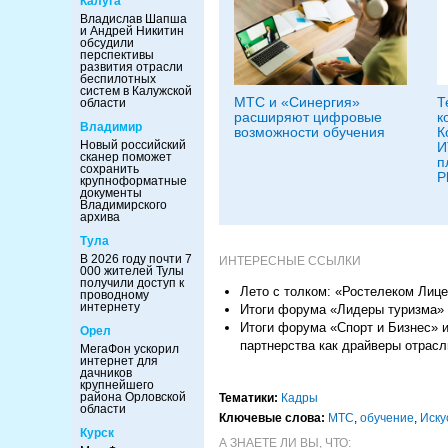
Калуга
Владислав Шапша
и Андрей Никитин
обсудили
перспективы
развития отрасли
беспилотных
систем в Калужской
МТС и «Синергия»
Т
области
расширяют цифровые
к
Владимир
возможности обучения
К
Новый российский
И
сканер поможет
п
сохранить
P
крупноформатные
документы
Владимирского
архива
Тула
В 2026 году почти 7
ИНТЕРЕСНЫЕ ССЫЛКИ
000 жителей Тулы
получили доступ к
Лето с толком: «Ростелеком Лиц
проводному
интернету
Итоги форума «Лидеры туризма» 
Итоги форума «Спорт и Бизнес» и
Орел
партнерства как драйверы отрасл
МегаФон ускорил
интернет для
дачников
крупнейшего
района Орловской
Тематики:
Кадры
области
Ключевые слова:
МТС
,
обучение
,
Иску
Курск
А ЗНАЕТЕ ЛИ ВЫ, ЧТО: