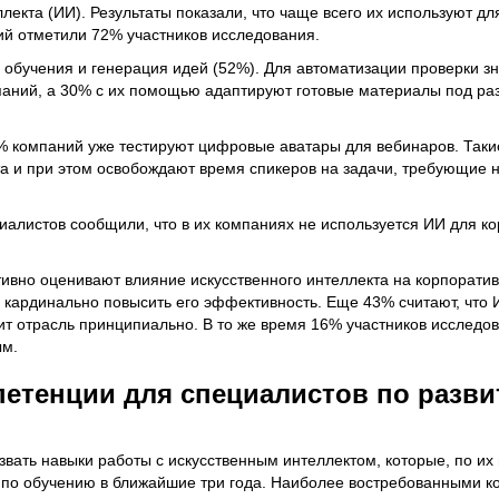
лекта (ИИ). Результаты показали, что чаще всего их используют дл
ий отметили 72% участников исследования.
обучения и генерация идей (52%). Для автоматизации проверки з
паний, а 30% с их помощью адаптируют готовые материалы под ра
 компаний уже тестируют цифровые аватары для вебинаров. Так
та и при этом освобождают время спикеров на задачи, требующие 
иалистов сообщили, что в их компаниях не используется ИИ для к
вно оценивают влияние искусственного интеллекта на корпорати
а кардинально повысить его эффективность. Еще 43% считают, что
ит отрасль принципиально. В то же время 16% участников исследо
ым.
етенции для специалистов по разв
вать навыки работы с искусственным интеллектом, которые, по их
 по обучению в ближайшие три года. Наиболее востребованными 