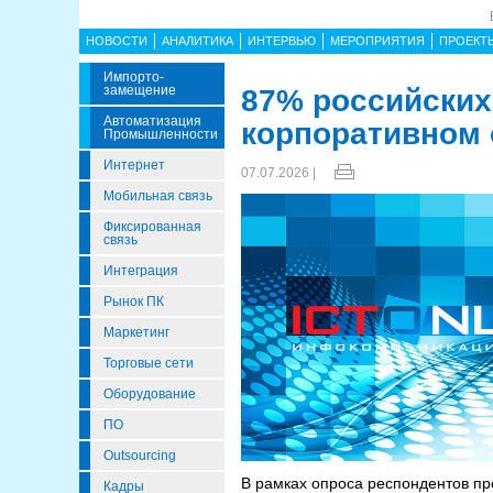
НОВОСТИ
АНАЛИТИКА
ИНТЕРВЬЮ
МЕРОПРИЯТИЯ
ПРОЕКТ
Импорто­
Замещение
87% российских
Автоматизация
корпоративном 
Промышленности
Интернет
07.07.2026 |
Мобильная связь
Фиксированная
связь
Интеграция
Рынок ПК
Маркетинг
Торговые сети
Оборудование
ПО
Outsourcing
В рамках опроса респондентов пр
Кадры