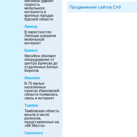
МегаФон удвоил
скорость
Продвижение сайтов Спб
мобильного
интернета в
крупных городах
Курской области
Липецк
В окрестностях
Липецка ускорили
мобильный
интернет
Брянск
МегаФон обновил
оборудование от
центра Брянска до
отдаленных Белых
Берегов
Иваново
В 75 малых
населённых
пунктах Ивановской
области появились
связь и интернет
Тамбов
Тамбовская область
вошла в число
регионов,
представленных на
«ВК Места»
Смоленск