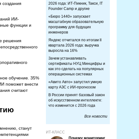
я создания
2026 года: ИТ-Пикник, Такси, IT
Founder Camp и другие
«Бюро 1440» запускает
наний ИИ-
масштабную образовательную
зные функции и
программу для будущих
инженеров
Яндекс отчитался по итогам II
ие решения
квартала 2026 года: выручка
непосредственного
выросла на 16%
Зачем устанавливать
орпоративного
сертификаты НУЦ Минцифры и
как это сделать на популярных
операционных системах
вное обучение. 35%
«Авито Авто» запустил умную
 ИИ поможет внести
карту АЗС с ИИ-прогнозом
вания считают
В России принят базовый закон
об искусственном интеллекте:
что изменится с 2026 года
итию
Все новости
 мнению, станут
ИТ-КЛАСС
компетенциями
Почему мониторинг