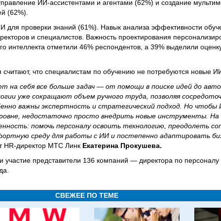
управление ИИ-ассистентами и агентами (62%) и создание мультим
й (62%).
И для проверки знаний (61%). Навык анализа эффективности обу
ректоров и специалистов. Важность проектирования персонализир
го интеллекта отметили 46% респондентов, а 39% выделили оценку
 считают, что специалистам по обучению не потребуются новые И
т на себя все больше задач — от помощи в поиске идей до ав
огии уже сокращают объем ручного труда, позволяя сосредото
обенно важны экспертность и стратегический подход. Но чтобы
уровне, недостаточно просто внедрить новые инструменты. На
нность: помочь персоналу освоить технологию, преодолеть с
ортную среду для работы с ИИ и постепенно адаптировать би
 HR-директор МТС Линк
Екатерина Прокушева.
 участие представители 136 компаний — директора по персоналу
да.
СВЕЖЕЕ ПО ТЕМЕ