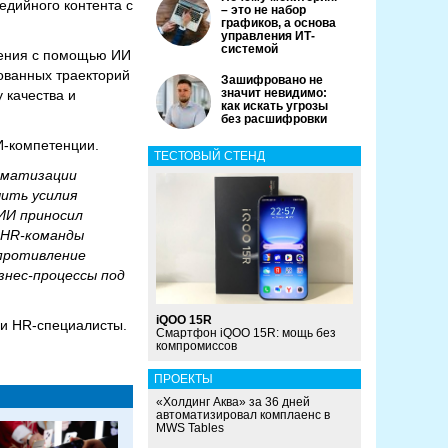
едийного контента с
– это не набор
графиков, а основа
управления ИТ-
системой
чения с помощью ИИ
ованных траекторий
Зашифровано не
значит невидимо:
 качества и
как искать угрозы
без расшифровки
И-компетенции.
ТЕСТОВЫЙ СТЕНД
томатизации
чить усилия
 ИИ приносил
 HR-команды
опротивление
знес-процессы под
iQOO 15R
 и HR-специалисты.
Смартфон iQOO 15R: мощь без
компромиссов
ПРОЕКТЫ
«Холдинг Аква» за 36 дней
автоматизировал комплаенс в
MWS Tables