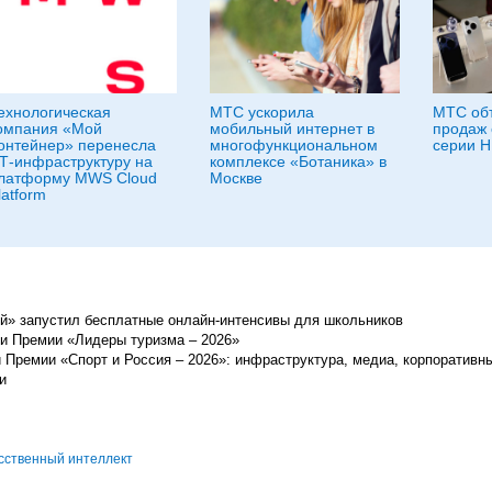
ехнологическая
МТС ускорила
МТС объ
омпания «Мой
мобильный интернет в
продаж
онтейнер» перенесла
многофункциональном
серии H
Т-инфраструктуру на
комплексе «Ботаника» в
латформу MWS Cloud
Москве
latform
ей» запустил бесплатные онлайн-интенсивы для школьников
и Премии «Лидеры туризма – 2026»
 Премии «Спорт и Россия – 2026»: инфраструктура, медиа, корпоративны
и
сственный интеллект