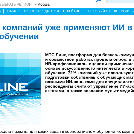
ВЫБРАТЬ РЕГИОН
> Москва
Ы
IT КЛАСС
КОЛОНКА РЕДАКТОРА
IT РЕЙТИНГ
ТЕСТОВЫЙ СТЕНД
РЕЛИЗ
 компаний уже применяют ИИ в
обучении
МТС Линк, платформа для бизнес-коммун
и совместной работы, провела опрос, в 
HR-профессионалы оценили применение 
основе искусственного интеллекта в ко
обучении. 72% компаний уже используют
подготовки собственных обучающих ма
важными ИИ-навыками для специалисто
респонденты считают управление ИИ-асс
агентами, а также создание мультимедийн
осили назвать, для каких задач в корпоративном обучении их ком