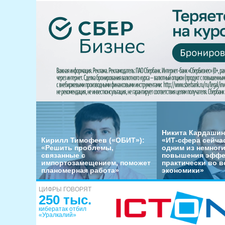
Никита Кардашин
Кирилл Тимофеев («ОБИТ»):
«ИТ-сфера сейча
«Решить проблемы,
одним из немног
связанные с
повышения эффе
импортозамещением, поможет
практически во в
планомерная работа»
экономики»
ЦИФРЫ ГОВОРЯТ
250 тыс.
кибератак отбил
«Уралкалий»