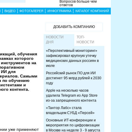
Вопросов больше чем
ответов
Ы
ВИДЕО
ФОТОГАЛЕРЕЯ
ИНФОГРАФИКА
КАТАЛОГ КОМПАНИЙ
ДОБАВИТЬ КОМПАНИЮ
НОВОСТИ
ТОП-
ДНЯ
НОВОСТИ
«Перспективный мониторинг»
икаций, обучения
зафиксировал крупную утечку
рамках которого
медицинских данных россиян в
инструментов на
июле
рпоративном
 ИИ для
Российский рынок ПО для ИИ
териалов. Самыми
достигнет 95 млрд рублей к 2030
в по обучению
году
истентами и
ого контента.
Apple на несколько часов
удалила Telegram из App Store
из-за запрещенного контента
«Тантор Лабс» стала
владельцем СУБД «Персей»
Основные ИТ-конференции и
мероприятия по цифровизации
пании уже применяют
в Москве на неделе 3 - 9 августа