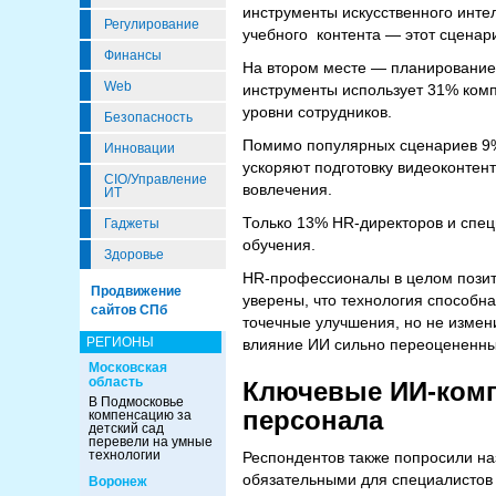
инструменты искусственного интел
Регулирование
учебного контента — этот сценар
Финансы
На втором месте — планирование 
Web
инструменты использует 31% ком
уровни сотрудников.
Безопасность
Помимо популярных сценариев 9%
Инновации
ускоряют подготовку видеоконтен
CIO/Управление
вовлечения.
ИТ
Только 13% HR-директоров и спец
Гаджеты
обучения.
Здоровье
HR-профессионалы в целом позити
Продвижение
уверены, что технология способн
сайтов СПб
точечные улучшения, но не измен
РЕГИОНЫ
влияние ИИ сильно переоцененн
Московская
область
Ключевые ИИ-комп
В Подмосковье
персонала
компенсацию за
детский сад
перевели на умные
технологии
Респондентов также попросили наз
обязательными для специалистов
Воронеж