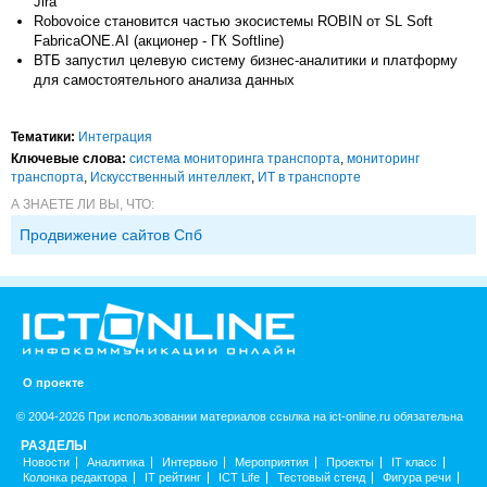
Jira
Robovoice становится частью экосистемы ROBIN от SL Soft
FabricaONE.AI (акционер - ГК Softline)
ВТБ запустил целевую систему бизнес-аналитики и платформу
для самостоятельного анализа данных
Тематики:
Интеграция
Ключевые слова:
система мониторинга транспорта
,
мониторинг
транспорта
,
Искусственный интеллект
,
ИТ в транспорте
А ЗНАЕТЕ ЛИ ВЫ, ЧТО:
Продвижение сайтов Спб
О проекте
© 2004-2026 При использовании материалов ссылка на ict-online.ru обязательна
РАЗДЕЛЫ
Новости
Аналитика
Интервью
Мероприятия
Проекты
IT класс
Колонка редактора
IT рейтинг
ICT Life
Тестовый стенд
Фигура речи