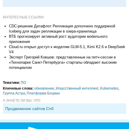
ИНТЕРЕСНЫЕ ССЫЛКИ
CDC-решение Датафлот Репликация дополнено поддержкой
Iceberg для задач репликации в озера-хранилища
ВТБ прогнозирует активный рост аудитории мобильного
приложения
Cloud.ru открыл доступ к моделям GLM-5.1, Kimi K2.6 и DeepSeek
V4
Эксперт Григорий Ковшов: представленные на питч-сессии в
«Технопарке Санкт-Петербурга» стартапы обладают высоким
потенциалом
Тематики:
ПО
Ключевые слова:
обновление
,
Искусственный интеллект
,
Kubernetes
,
Группа Астра
,
Платформа Боцман
А ЗНАЕТЕ ЛИ ВЫ, ЧТО:
Продвижение сайтов Спб