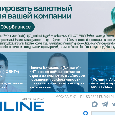
Никита Кардашин (Naumen):
 («ОБИТ»):
«ИТ-сфера сейчас остается
мы,
одним из немногих драйверов
повышения эффективности
«Холдинг Акв
ем, поможет
практически во всех секторах
автоматизир
ота»
экономики»
MWS Tables
МОСКВА
21.9
°
ЦБ
USD 82.17 EUR 94.84
8 АВГУСТА 2026