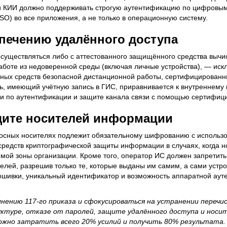
и КИИ должно поддерживать строгую аутентификацию по цифровы
SO) во все приложения, а не только в операционную систему.
спечению удалённого доступа
существляться либо с аттестованного защищённого средства вычи
работе из недоверенной среды (включая личные устройства), — иск
ных средств безопасной дистанционной работы, сертифицирован
ь, имеющий учётную запись в ГИС, приравнивается к внутреннему
 по аутентификации и защите канала связи с помощью сертифиц
щите носителей информации
осных носителях подлежит обязательному шифрованию с использ
едств криптографической защиты информации в случаях, когда н
емой зоны организации. Кроме того, оператор ИС должен запретит
лей, разрешив только те, которые выданы им самим, а сами устр
ошивки, уникальный идентификатор и возможность аппаратной аут
лнению 117-го приказа и сфокусироваться на устранении переч
ктуре, отказе от паролей, защите удалённого доступа и носи
можно затратить всего 20% усилий и получить 80% результата.