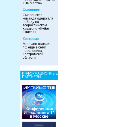
«ВК Места»
Смоленск
Смоленская
команда одержала
победу на
всероссийском
хакатоне «Кубок
Енисея»
Кострома
МегаФон включил
4G ещё в семи
поселениях
Костромской
области
ИНФОРМАЦИОННЫЕ
ПАРТНЕРЫ