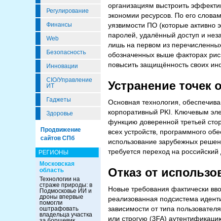
организациям выстроить эффектив
Регулирование
экономии ресурсов. По его слова
уязвимости ПО (которые активно э
Финансы
паролей, удалённый доступ и не
Web
лишь на первом из перечисленных 
Безопасность
обозначенных выше факторах рис
повысить защищённость своих ин
Инновации
CIO/Управление
Устранение точек 
ИТ
Гаджеты
Основная технология, обеспечив
корпоративный PKI. Ключевым эл
Здоровье
функцию доверенной третьей сто
Продвижение
всех устройств, программного обе
сайтов СПб
использование зарубежных решений
требуется переход на российский
РЕГИОНЫ
Московская
Отказ от использо
область
Технологии на
страже природы: в
Новые требования фактически вво
Подмосковье ИИ и
дроны впервые
реализованная подсистема идент
помогли
зависимости от типа пользовател
оштрафовать
владельца участка
или строгую (3FA) аутентификаци
за борщевик