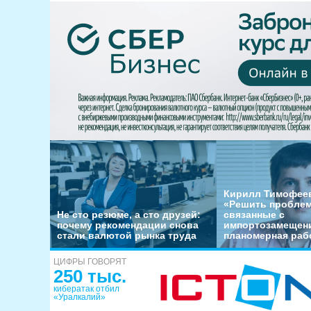
Кирилл Тимофеев
«Решить пробле
Не сто резюме, а сто друзей:
связанные с
почему рекомендации снова
импортозамещени
стали валютой рынка труда
планомерная раб
ЦИФРЫ ГОВОРЯТ
250 тыс.
кибератак отбил
«Уралкалий»