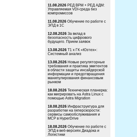
11.08.2026
РЕД ВРМ + РЕД АДМ:
Управляемая VDI-среда без
компромиссов
11.08.2026
Обучение по работе с
ЭПД в 1С
12.08.2026
За вклад в
безопасность цифрового
будущего. Прием заявок
13.08.2026
Т1 x ГК «Юзтех»:
Системный анализ
13.08.2026
Новые регуляторные
требования и практика эмитентов
в области защиты инсайдерской
информации и предотвращения
манипулирования финансовым
рынком
18.08.2026
Техническая планерка:
как мигрировать на Astra Linux с
помощью Astra Migration
18.08.2026
Инфраструктура для
разработки на гиперскорости:
сервисы самообслуживания и
MCP в HyperDrive
18.08.2026
Обучение по работе с
ЭПД в веб-версиях Диадока и
Логистики