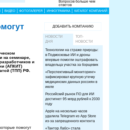
Вопросов больше чем
ответов
Ы
ВИДЕО
ФОТОГАЛЕРЕЯ
ИНФОГРАФИКА
КАТАЛОГ КОМПАНИЙ
омогут
ДОБАВИТЬ КОМПАНИЮ
НОВОСТИ
ТОП-
ДНЯ
НОВОСТИ
Технологии на страже природы:
ическом
в Подмосковье ИИ и дроны
и на семинаре,
впервые помогли оштрафовать
разработчиков и
владельца участка за борщевик
ии (АПКИТ)
той (ТПП) РФ.
«Перспективный мониторинг»
зафиксировал крупную утечку
медицинских данных россиян в
июле
Российский рынок ПО для ИИ
достигнет 95 млрд рублей к 2030
году
Apple на несколько часов
удалила Telegram из App Store
из-за запрещенного контента
которые помогут
«Тантор Лабс» стала