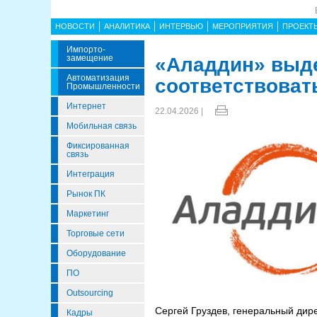
НОВОСТИ
АНАЛИТИКА
ИНТЕРВЬЮ
МЕРОПРИЯТИЯ
ПРОЕКТ
Импорто­
Замещение
«Аладдин» выде
Автоматизация
соответствоват
Промышленности
Интернет
22.04.2026 |
Мобильная связь
Фиксированная
связь
Интеграция
Рынок ПК
Маркетинг
Торговые сети
Оборудование
ПО
Outsourcing
Сергей Груздев, генеральный дир
Кадры