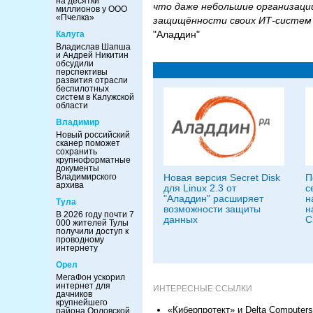
на десятки
что даже небольшие организаци
миллионов у ООО
«Пчелка»
защищённости своих ИТ-систем
"Аладдин"
Калуга
Владислав Шапша
и Андрей Никитин
обсудили
перспективы
развития отрасли
беспилотных
систем в Калужской
области
Владимир
Новый российский
сканер поможет
сохранить
крупноформатные
документы
Новая версия Secret Disk
П
Владимирского
архива
для Linux 2.3 от
с
"Аладдин" расширяет
н
Тула
возможности защиты
н
В 2026 году почти 7
данных
C
000 жителей Тулы
получили доступ к
проводному
интернету
Орел
МегаФон ускорил
интернет для
ИНТЕРЕСНЫЕ ССЫЛКИ
дачников
крупнейшего
«Киберпротект» и Delta Compute
района Орловской