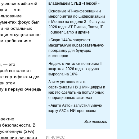
 условиях жёсткой
владельцем СУБД «Персей»
дня — это
Основные ИТ-конференции и
ользование
мероприятия по цифровизации
кументах фокус был
в Москве на неделе 3 - 9 августа
2026 года: ИТ-Пикник, Такси, IT
 и на остальных
Founder Camp и другие
зациям существенно
«Бюро 1440» запускает
ым требованиям.
масштабную образовательную
программу для будущих
инженеров
Яндекс отчитался по итогам II
, — это
квартала 2026 года: выручка
орый выполняет
выросла на 16%
ые сертификаты для
Зачем устанавливать
При этом
сертификаты НУЦ Минцифры и
ому в первую очередь
как это сделать на популярных
операционных системах
«Авито Авто» запустил умную
карту АЗС с ИИ-прогнозом
рректно
Все новости
 безопасности. В
 усиленную (2FA)
рждения личности.
ИТ-КЛАСС