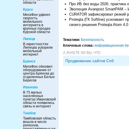
области
Про ИБ без воды 2026: практика о
Эволюция Avanpost SmartPAM – И
Курск
CURATOR зафиксировал резкий ро
МегаФон удвоил
скорость
Proteqta (ГК Softline) усиливае
мобильного
своего решения Proteqta Atom 4.0
интернета в
крупных городах
Курской области
Липецк
Тематики:
Безопасность
В окрестностях
Ключевые слова:
информационная бе
Липецка ускорили
мобильный
А ЗНАЕТЕ ЛИ ВЫ, ЧТО:
интернет
Продвижение сайтов Спб
Брянск
МегаФон обновил
оборудование от
центра Брянска до
отдаленных Белых
Берегов
Иваново
В 75 малых
населённых
пунктах Ивановской
области появились
связь и интернет
Тамбов
Тамбовская область
вошла в число
регионов,
представленных на