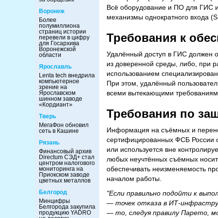
Всё оборудование и ПО для ГИС 
Воронеж
механизмы однократного входа (S
Более
полумиллиона
страниц истории
Требования к обе
перевели в цифру
для Госархива
Воронежской
Удалённый доступ в ГИС должен о
области
из доверенной среды, либо, при 
Ярославль
использованием специализирован
Lenta tech внедрила
компьютерное
При этом, удалённый пользовател
зрение на
всеми вытекающими требованиями
Ярославском
шинном заводе
«Кордиант»
Требования по за
Тверь
МегаФон обновил
Информация на съёмных и перен
сеть в Кашине
сертифицированных ФСБ России ср
Рязань
или используется вне контролиру
Финансовый архив
Directum СЭД+ стал
любых неучтённых съёмных носите
центром налогового
обеспечивать неизменяемость пр
мониторинга на
Приокском заводе
началом работы.
цветных металлов
Белгород
"Если правильно подойти к выпо
Минцифры
— точек отказа в ИТ-инфрастру
Белгорода закупила
— то, следуя правилу Парето, 
продукцию YADRO