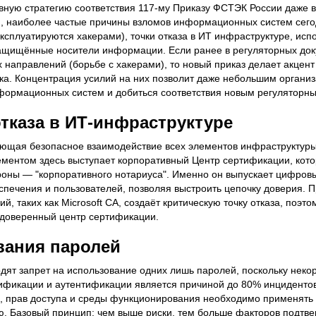
ную стратегию соответствия 117-му Приказу ФСТЭК России даже в
м, наиболее частые причины взломов информационных систем сего
ксплуатируются хакерами), точки отказа в ИТ инфраструктуре, исп
защищённые носители информации. Если ранее в регуляторных до
направлений (борьбе с хакерами), то новый приказ делает акцент
ка. Концентрация усилий на них позволит даже небольшим органи
формационных систем и добиться соответствия новым регуляторн
отказа в ИТ-инфраструктуре
ающая безопасное взаимодействие всех элементов инфраструктуры
ементом здесь выступает корпоративный Центр сертификации, кот
роны — "корпоративного нотариуса". Именно он выпускает цифров
спечения и пользователей, позволяя выстроить цепочку доверия. 
, таких как Microsoft CA, создаёт критическую точку отказа, поэт
 доверенный центр сертификации.
вания паролей
дят запрет на использование одних лишь паролей, поскольку неко
ификации и аутентификации является причиной до 80% инцидентов
я, прав доступа и среды функционирования необходимо применять
ю. Базовый принцип: чем выше риски, тем больше факторов подтве