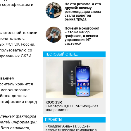
м сертификатам и
Не сто резюме, а сто
друзей: почему
рекомендации снова
стали валютой
рынка труда
Почему мониторинг
слительной техники
– это не набор
графиков, а основа
лючительно с
управления ИТ-
системой
ных ФСТЭК России.
 пользователю со
ТЕСТОВЫЙ СТЕНД
ированных СКЗИ.
ованием
оситель хранится
ь использование
ойства должны
ентификации перед
iQOO 15R
Смартфон iQOO 15R: мощь без
компромиссов
исленных факторов
ПРОЕКТЫ
телей информации,
«Холдинг Аква» за 36 дней
 Это означает,
автоматизировал комплаенс в