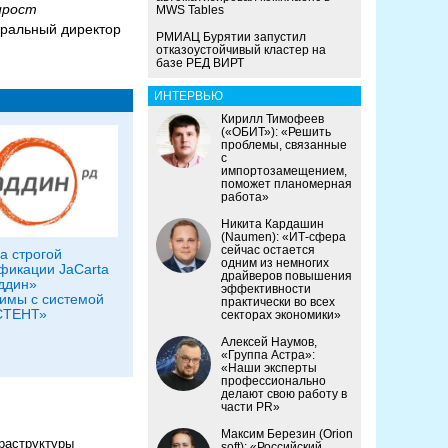
ирост
MWS Tables
ральный директор
РМИАЦ Бурятии запустил
отказоустойчивый кластер на
базе РЕД ВИРТ
ИНТЕРВЬЮ
Кирилл Тимофеев
(«ОБИТ»): «Решить
проблемы, связанные
с
импортозамещением,
поможет планомерная
работа»
Никита Кардашин
(Naumen): «ИТ-сфера
сейчас остается
а строгой
одним из немногих
фикации JaCarta
драйверов повышения
ддин»
эффективности
имы с системой
практически во всех
СТЕНТ»
секторах экономики»
Алексей Наумов,
«Группа Астра»:
«Наши эксперты
профессионально
делают свою работу в
части PR»
Максим Березин (Orion
раструктуры
soft): «Российский