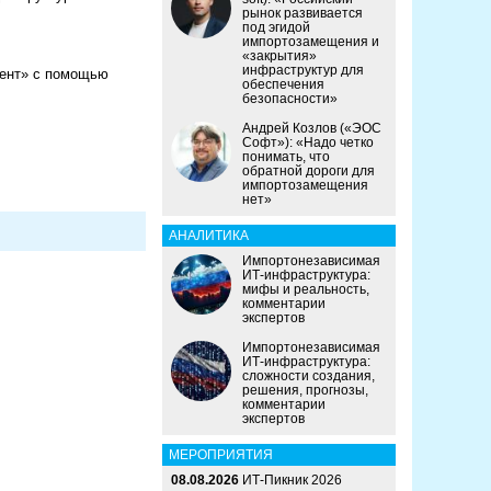
рынок развивается
под эгидой
импортозамещения и
«закрытия»
инфраструктур для
мент» с помощью
обеспечения
безопасности»
Андрей Козлов («ЭОС
Софт»): «Надо четко
понимать, что
обратной дороги для
импортозамещения
нет»
АНАЛИТИКА
Импортонезависимая
ИТ-инфраструктура:
мифы и реальность,
комментарии
экспертов
Импортонезависимая
ИТ-инфраструктура:
сложности создания,
решения, прогнозы,
комментарии
экспертов
МЕРОПРИЯТИЯ
08.08.2026
ИТ-Пикник 2026