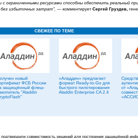
и с ограниченными ресурсами способны обеспечить реальный пр
 без избыточных затрат",
— комментирует
Сергей Груздев,
гене
СВЕЖЕЕ ПО ТЕМЕ
олучен новый
«Аладдин» предлагает
Средств
ертификат ФСБ России
формат Ready-to-Go для
аутенти
а защищённый флеш-
быстрого пилотирования
от «Ала
акопитель "Aladdin
Aladdin Enterprise CA 2.4
совмест
ryptoFlash"
«АССИ
rs подтвердили совместимость решений для построения защищённой инф