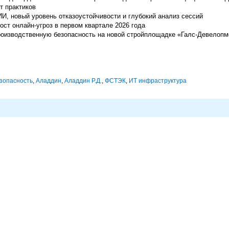
т практиков
И, новый уровень отказоустойчивости и глубокий анализ сессий
ст онлайн-угроз в первом квартале 2026 года
т производственную безопасность на новой стройплощадке «Галс-Девелоп
зопасность
,
Аладдин
,
Аладдин Р.Д.
,
ФСТЭК
,
ИТ инфраструктура