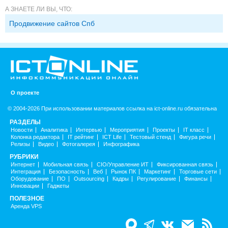
А ЗНАЕТЕ ЛИ ВЫ, ЧТО:
Продвижение сайтов Спб
О проекте
© 2004-2026 При использовании материалов ссылка на ict-online.ru обязательна
РАЗДЕЛЫ
Новости
Аналитика
Интервью
Мероприятия
Проекты
IT класс
Колонка редактора
IT рейтинг
ICT Life
Тестовый стенд
Фигура речи
Релизы
Видео
Фотогалерея
Инфографика
РУБРИКИ
Интернет
Мобильная связь
CIO/Управление ИТ
Фиксированная связь
Интеграция
Безопасность
Веб
Рынок ПК
Маркетинг
Торговые сети
Оборудование
ПО
Outsourcing
Кадры
Регулирование
Финансы
Инновации
Гаджеты
ПОЛЕЗНОЕ
Аренда VPS