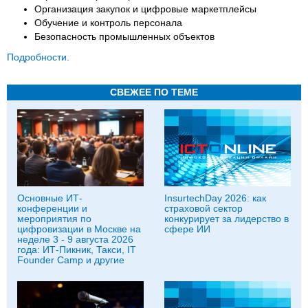
Организация закупок и цифровые маркетплейсы
Обучение и контроль персонала
Безопасность промышленных объектов
Подробности.
СВЕЖЕЕ ПО ТЕМЕ
Основные ИТ-
InsurtechDay 2026: как
конференции и
страховой сектор
мероприятия по
конкурирует за лидерство в
цифровизации в Москве на
сфере ИИ
неделе 3 - 9 августа 2026
года: ИТ-Пикник, Такси, IT
Founder Camp и другие