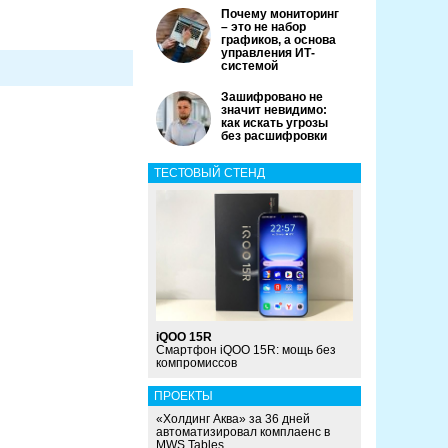
Почему мониторинг
– это не набор
графиков, а основа
управления ИТ-
системой
Зашифровано не
значит невидимо:
как искать угрозы
без расшифровки
ТЕСТОВЫЙ СТЕНД
iQOO 15R
Смартфон iQOO 15R: мощь без
компромиссов
ПРОЕКТЫ
«Холдинг Аква» за 36 дней
автоматизировал комплаенс в
MWS Tables