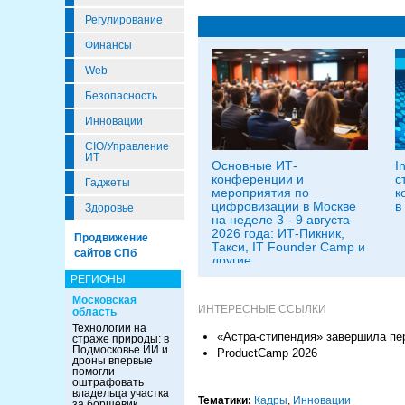
Регулирование
Финансы
Web
Безопасность
Инновации
CIO/Управление
ИТ
Основные ИТ-
I
конференции и
с
Гаджеты
мероприятия по
к
цифровизации в Москве
в
Здоровье
на неделе 3 - 9 августа
2026 года: ИТ-Пикник,
Продвижение
Такси, IT Founder Camp и
сайтов СПб
другие
РЕГИОНЫ
Московская
ИНТЕРЕСНЫЕ ССЫЛКИ
область
Технологии на
«Астра-стипендия» завершила пе
страже природы: в
Подмосковье ИИ и
ProductCamp 2026
дроны впервые
помогли
оштрафовать
владельца участка
Тематики:
Кадры
,
Инновации
за борщевик