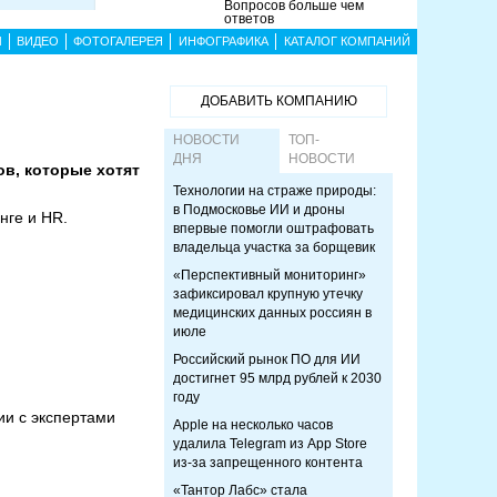
Вопросов больше чем
ответов
Ы
ВИДЕО
ФОТОГАЛЕРЕЯ
ИНФОГРАФИКА
КАТАЛОГ КОМПАНИЙ
ДОБАВИТЬ КОМПАНИЮ
НОВОСТИ
ТОП-
ДНЯ
НОВОСТИ
ов, которые хотят
Технологии на страже природы:
в Подмосковье ИИ и дроны
нге и HR.
впервые помогли оштрафовать
владельца участка за борщевик
«Перспективный мониторинг»
зафиксировал крупную утечку
медицинских данных россиян в
июле
Российский рынок ПО для ИИ
достигнет 95 млрд рублей к 2030
году
ии с экспертами
Apple на несколько часов
удалила Telegram из App Store
из-за запрещенного контента
«Тантор Лабс» стала