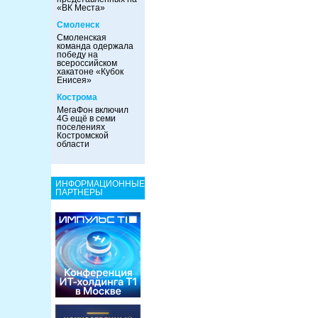
«ВК Места»
Смоленск
Смоленская
команда одержала
победу на
всероссийском
хакатоне «Кубок
Енисея»
Кострома
МегаФон включил
4G ещё в семи
поселениях
Костромской
области
ИНФОРМАЦИОННЫЕ
ПАРТНЕРЫ