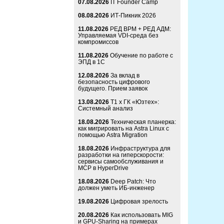
07.08.2026
IT Founder Camp
08.08.2026
ИТ-Пикник 2026
11.08.2026
РЕД ВРМ + РЕД АДМ:
Управляемая VDI-среда без
компромиссов
11.08.2026
Обучение по работе с
ЭПД в 1С
12.08.2026
За вклад в
безопасность цифрового
будущего. Прием заявок
13.08.2026
Т1 x ГК «Юзтех»:
Системный анализ
18.08.2026
Техническая планерка:
как мигрировать на Astra Linux с
помощью Astra Migration
18.08.2026
Инфраструктура для
разработки на гиперскорости:
сервисы самообслуживания и
MCP в HyperDrive
18.08.2026
Deep Patch: Что
должен уметь ИБ-инженер
19.08.2026
Цифровая зрелость
20.08.2026
Как использовать MIG
и GPU-Sharing на примерах