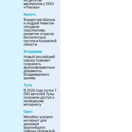
на десятки
миллионов у ООО
«Пчелка»
Калуга
Владислав Шапша
и Андрей Никитин
обсудили
перспективы
развития отрасли
беспилотных
систем в Калужской
области
Владимир
Новый российский
сканер поможет
сохранить
крупноформатные
документы
Владимирского
архива
Тула
В 2026 году почти 7
000 жителей Тулы
получили доступ к
проводному
интернету
Орел
МегаФон ускорил
интернет для
дачников
крупнейшего
района Орловской