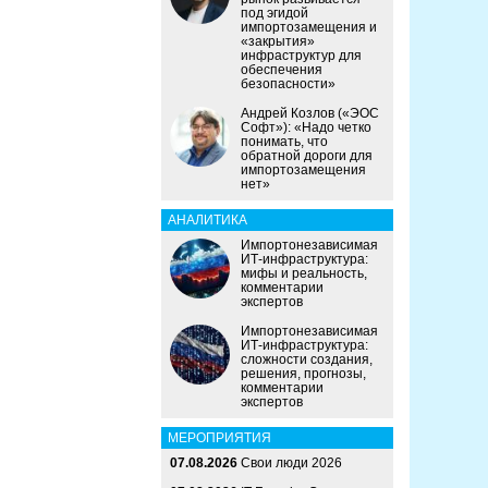
под эгидой
импортозамещения и
«закрытия»
инфраструктур для
обеспечения
безопасности»
Андрей Козлов («ЭОС
Софт»): «Надо четко
понимать, что
обратной дороги для
импортозамещения
нет»
АНАЛИТИКА
Импортонезависимая
ИТ-инфраструктура:
мифы и реальность,
комментарии
экспертов
Импортонезависимая
ИТ-инфраструктура:
сложности создания,
решения, прогнозы,
комментарии
экспертов
МЕРОПРИЯТИЯ
07.08.2026
Свои люди 2026