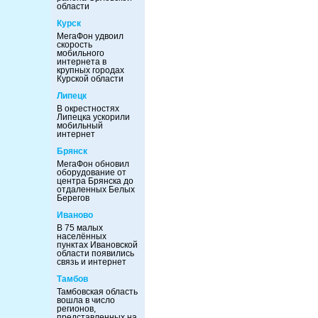
области
Курск
МегаФон удвоил
скорость
мобильного
интернета в
крупных городах
Курской области
Липецк
В окрестностях
Липецка ускорили
мобильный
интернет
Брянск
МегаФон обновил
оборудование от
центра Брянска до
отдаленных Белых
Берегов
Иваново
В 75 малых
населённых
пунктах Ивановской
области появились
связь и интернет
Тамбов
Тамбовская область
вошла в число
регионов,
представленных на