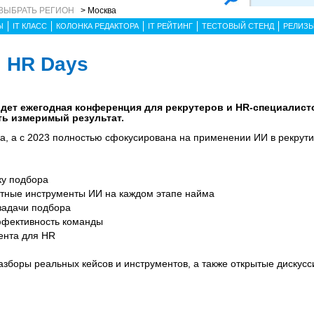
ВЫБРАТЬ РЕГИОН
> Москва
Ы
IT КЛАСС
КОЛОНКА РЕДАКТОРА
IT РЕЙТИНГ
ТЕСТОВЫЙ СТЕНД
РЕЛИЗ
I HR Days
йдет ежегодная конференция для рекрутеров и HR-специалист
ть измеримый результат.
а, а с 2023 полностью сфокусирована на применении ИИ в рекрути
ку подбора
атные инструменты ИИ на каждом этапе найма
 задачи подбора
эффективность команды
гента для HR
азборы реальных кейсов и инструментов, а также открытые дискусс