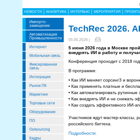
НОВОСТИ
АНАЛИТИКА
ИНТЕРВЬЮ
МЕРОПРИЯТИЯ
ПРОЕКТ
Импорто­
Замещение
TechRec 2026. A
Автоматизация
Промышленности
05.06.2026 |
Интернет
5 июня 2026 года в Москве про
внедрять ИИ в работу и получа
Мобильная связь
Конференция проходит с 2018 год
Фиксированная
связь
В программе:
Интеграция
• Как ИИ меняет сорсинг3 и ворон
Рынок ПК
• Как применять платные и беспл
• Как автоматизировать рутинные
Маркетинг
• Как внедрять ИИ и не снижать 
Торговые сети
• Как создать эффективного ИИ-а
Оборудование
Участников ждут мастер-классы, р
ПО
российского бигтеха.
Outsourcing
Подробности.
Кадры