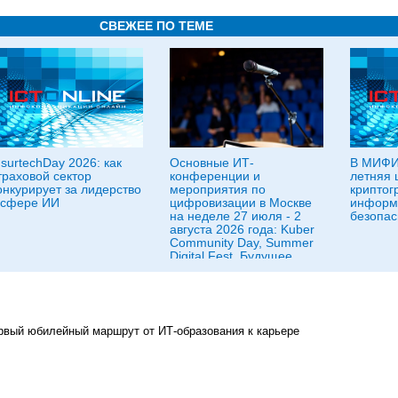
СВЕЖЕЕ ПО ТЕМЕ
nsurtechDay 2026: как
Основные ИТ-
В МИФИ
траховой сектор
конференции и
летняя 
онкурирует за лидерство
мероприятия по
криптог
 сфере ИИ
цифровизации в Москве
информ
на неделе 27 июля - 2
безопас
августа 2026 года: Kuber
Community Day, Summer
Digital Fest, Будущее
исследований в
корпорациях и другие
рвый юбилейный маршрут от ИТ-образования к карьере