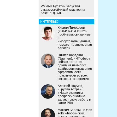
РМИАЦ Бурятии запустил
отказоустойчивый кластер на
базе РЕД ВИРТ
ИНТЕРВЬЮ
Кирилл Тимофеев
(«ОБИТ»): «Решить
проблемы, связанные
с
импортозамещением,
поможет планомерная
работа»
Никита Кардашин
(Naumen): «ИТ-сфера
сейчас остается
одним из немногих
драйверов повышения
эффективности
практически во всех
секторах экономики»
Алексей Наумов,
«Группа Астра»:
«Наши эксперты
профессионально
делают свою работу в
части PR»
Максим Березин (Orion
soft): «Российский
рынок развивается