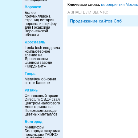
Ключевые слова:
мероприятия Москв
Воронеж
А ЗНАЕТЕ ЛИ ВЫ, ЧТО:
Более
полумиллиона
страниц истории
Продвижение сайтов Спб
перевели в цифру
для Госархива
Воронежской
области
Ярославль
Lenta tech внедрила
компьютерное
зрение на
Ярославском
шинном заводе
«Кордиант»
Тверь
МегаФон обновил
сеть в Кашине
Рязань
Финансовый архив
Directum СЭД+ стал
центром налогового
мониторинга на
Приокском заводе
цветных металлов
Белгород
Минцифры
Белгорода закупила
продукцию YADRO