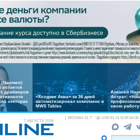
 (Naumen):
с остается
их драйверов
Алексей Нау
ктивности
«Холдинг Аква» за 36 дней
Астра»: «На
сех секторах
автоматизировал комплаенс в
профессиона
MWS Tables
свою работу 
МОСКВА
31.7
°
ЦБ
USD 81.41 EUR 94.06
7 АВГУСТА 2026