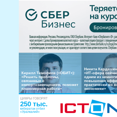
Никита Кардашин
Кирилл Тимофеев («ОБИТ»):
«ИТ-сфера сейча
«Решить проблемы,
одним из немног
связанные с
повышения эффе
импортозамещением, поможет
практически во в
планомерная работа»
экономики»
ЦИФРЫ ГОВОРЯТ
250 тыс.
кибератак отбил
«Уралкалий»