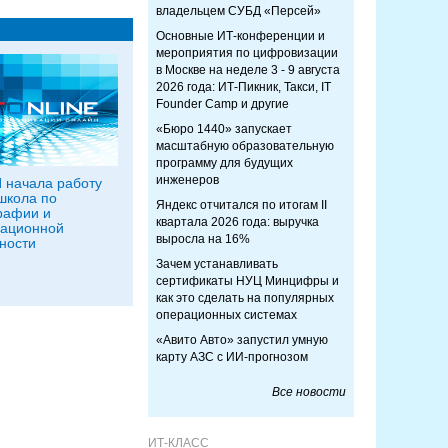
владельцем СУБД «Персей»
Основные ИТ-конференции и
мероприятия по цифровизации
в Москве на неделе 3 - 9 августа
2026 года: ИТ-Пикник, Такси, IT
Founder Camp и другие
«Бюро 1440» запускает
масштабную образовательную
программу для будущих
инженеров
 начала работу
школа по
Яндекс отчитался по итогам II
рафии и
квартала 2026 года: выручка
ационной
выросла на 16%
ности
Зачем устанавливать
сертификаты НУЦ Минцифры и
как это сделать на популярных
операционных системах
«Авито Авто» запустил умную
карту АЗС с ИИ-прогнозом
Все новости
ИТ-КЛАСС