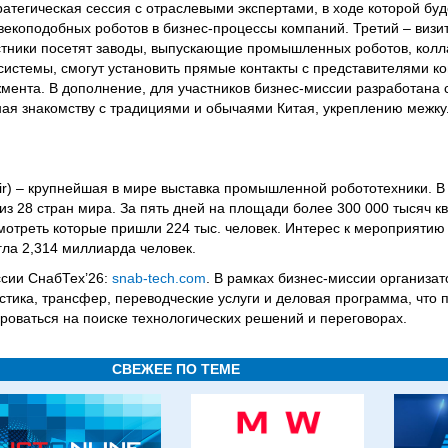
ратегическая сессия с отраслевыми экспертами, в ходе которой бу
коподобных роботов в бизнес-процессы компаний. Третий – визи
стники посетят заводы, выпускающие промышленных роботов, кол
 системы, смогут установить прямые контакты с представителями к
мента. В дополнение, для участников бизнес-миссии разработана
ая знакомству с традициями и обычаями Китая, укреплению межку
 Fair) – крупнейшая в мире выставка промышленной робототехники. В
из 28 стран мира. За пять дней на площади более 300 000 тысяч к
мотреть которые пришли 224 тыс. человек. Интерес к мероприятию 
гла 2,314 миллиарда человек.
сии СнабТех’26:
snab-tech.com
. В рамках бизнес-миссии организа
тика, трансфер, переводческие услуги и деловая программа, что 
роваться на поиске технологических решений и переговорах.
СВЕЖЕЕ ПО ТЕМЕ