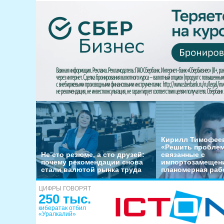
Кирилл Тимофеев
«Решить пробле
Не сто резюме, а сто друзей:
связанные с
почему рекомендации снова
импортозамещени
стали валютой рынка труда
планомерная раб
ЦИФРЫ ГОВОРЯТ
250 тыс.
кибератак отбил
«Уралкалий»