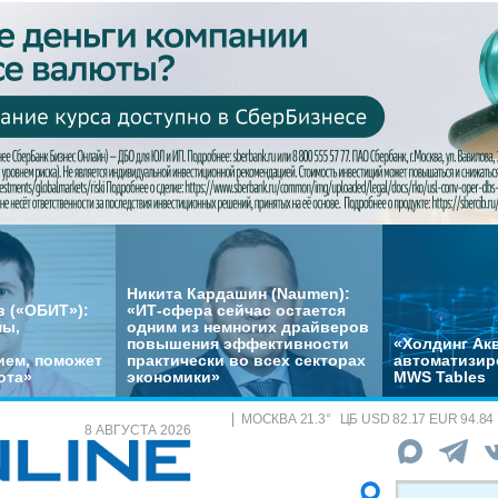
Никита Кардашин (Naumen):
 («ОБИТ»):
«ИТ-сфера сейчас остается
мы,
одним из немногих драйверов
повышения эффективности
«Холдинг Акв
ем, поможет
практически во всех секторах
автоматизир
ота»
экономики»
MWS Tables
МОСКВА
21.3
°
ЦБ
USD 82.17 EUR 94.84
8 АВГУСТА 2026