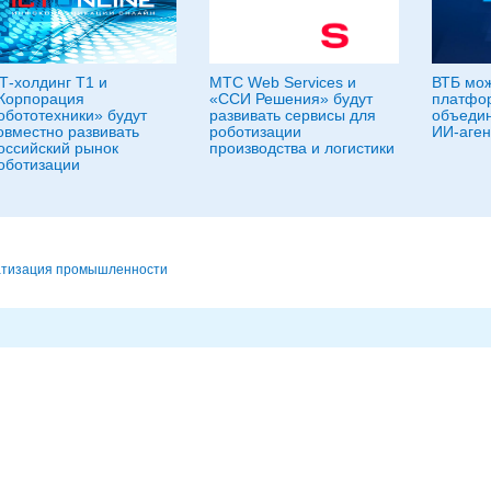
Т-холдинг Т1 и
МТС Web Services и
ВТБ мож
Корпорация
«ССИ Решения» будут
платфо
обототехники» будут
развивать сервисы для
объедин
овместно развивать
роботизации
ИИ-аген
оссийский рынок
производства и логистики
оботизации
атизация промышленности