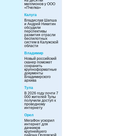
на десятки
миллионов у ООО
«Пчелка»
Калуга
Владислав Шапша
и Андрей Никитин
обсудили
перспективы
развития отрасли
беспилотных
систем в Калужской
области
Владимир
Новый российский
сканер поможет
сохранить
крупноформатные
документы
Владимирского
архива
Тула
В 2026 году почти 7
000 жителей Тулы
получили доступ к
проводному
интернету
Орел
МегаФон ускорил
интернет для
дачников
крупнейшего
района Орловской