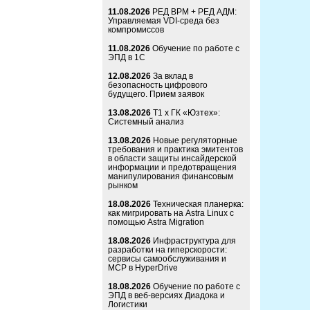
11.08.2026
РЕД ВРМ + РЕД АДМ:
Управляемая VDI-среда без
компромиссов
11.08.2026
Обучение по работе с
ЭПД в 1С
12.08.2026
За вклад в
безопасность цифрового
будущего. Прием заявок
13.08.2026
Т1 x ГК «Юзтех»:
Системный анализ
13.08.2026
Новые регуляторные
требования и практика эмитентов
в области защиты инсайдерской
информации и предотвращения
манипулирования финансовым
рынком
18.08.2026
Техническая планерка:
как мигрировать на Astra Linux с
помощью Astra Migration
18.08.2026
Инфраструктура для
разработки на гиперскорости:
сервисы самообслуживания и
MCP в HyperDrive
18.08.2026
Обучение по работе с
ЭПД в веб-версиях Диадока и
Логистики