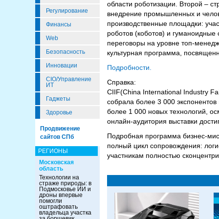
области роботизации. Второй – ст
Регулирование
внедрение промышленных и челове
производственные площадки: уча
Финансы
роботов (коботов) и гуманоидные
Web
переговоры на уровне топ-менедж
Безопасность
культурная программа, посвященн
Инновации
Подробности.
CIO/Управление
Справка:
ИТ
CIIF(China International Industry
Гаджеты
собрала более 3 000 экспонентов 
более 1 000 новых технологий, ос
Здоровье
онлайн-аудитория выставки дости
Продвижение
Подробная программа бизнес-мис
сайтов СПб
полный цикл сопровождения: логис
РЕГИОНЫ
участникам полностью сконцентри
Московская
область
Технологии на
страже природы: в
Подмосковье ИИ и
дроны впервые
помогли
оштрафовать
владельца участка
за борщевик