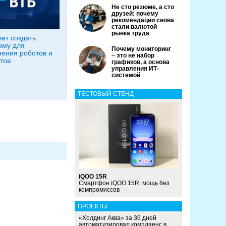
Не сто резюме, а сто
друзей: почему
рекомендации снова
стали валютой
рынка труда
ет создать
рму для
Почему мониторинг
ения роботов и
– это не набор
тов
графиков, а основа
управления ИТ-
системой
ТЕСТОВЫЙ СТЕНД
iQOO 15R
Смартфон iQOO 15R: мощь без
компромиссов
ПРОЕКТЫ
«Холдинг Аква» за 36 дней
автоматизировал комплаенс в