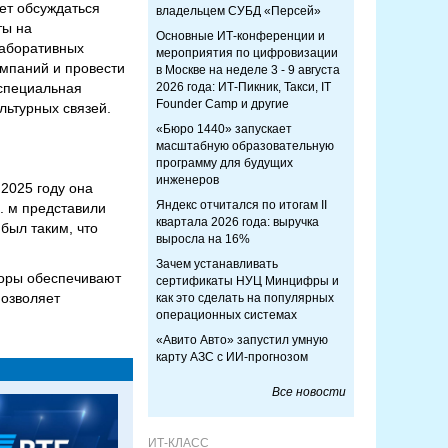
дет обсуждаться
владельцем СУБД «Персей»
ты на
Основные ИТ-конференции и
лаборативных
мероприятия по цифровизации
омпаний и провести
в Москве на неделе 3 - 9 августа
 специальная
2026 года: ИТ-Пикник, Такси, IT
Founder Camp и другие
льтурных связей.
«Бюро 1440» запускает
масштабную образовательную
программу для будущих
инженеров
 2025 году она
Яндекс отчитался по итогам II
в. м представили
квартала 2026 года: выручка
был таким, что
выросла на 16%
Зачем устанавливать
торы обеспечивают
сертификаты НУЦ Минцифры и
позволяет
как это сделать на популярных
операционных системах
«Авито Авто» запустил умную
карту АЗС с ИИ-прогнозом
Все новости
ИТ-КЛАСС