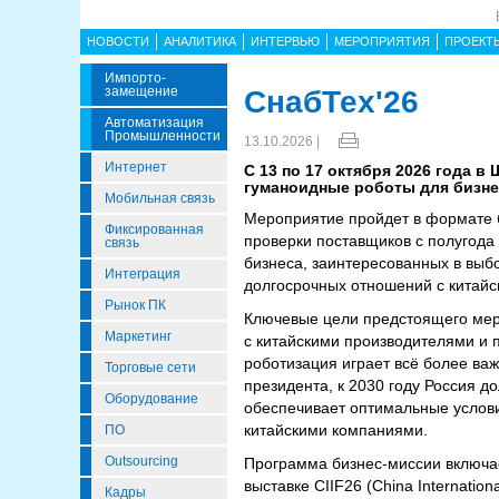
НОВОСТИ
АНАЛИТИКА
ИНТЕРВЬЮ
МЕРОПРИЯТИЯ
ПРОЕКТ
Импорто­
Замещение
СнабТех'26
Автоматизация
Промышленности
13.10.2026 |
Интернет
С 13 по 17 октября 2026 года 
гуманоидные роботы для бизне
Мобильная связь
Мероприятие пройдет в формате 
Фиксированная
проверки поставщиков с полугода
связь
бизнеса, заинтересованных в выб
Интеграция
долгосрочных отношений с китай
Рынок ПК
Ключевые цели предстоящего меро
Маркетинг
с китайскими производителями и 
роботизация играет всё более важ
Торговые сети
президента, к 2030 году Россия д
Оборудование
обеспечивает оптимальные услови
китайскими компаниями.
ПО
Outsourcing
Программа бизнес-миссии включа
выставке CIIF26 (China Internatio
Кадры