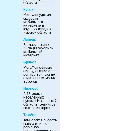
области
Курск
МегаФон удвоил
скорость
мобильного
интернета в
крупных городах
Курской области
Липецк
В окрестностях
Липецка ускорили
мобильный
интернет
Брянск
МегаФон обновил
оборудование от
центра Брянска до
отдаленных Белых
Берегов
Иваново
В 75 малых
населённых
пунктах Ивановской
области появились
связь и интернет
Тамбов
Тамбовская область
вошла в число
регионов,
представленных на