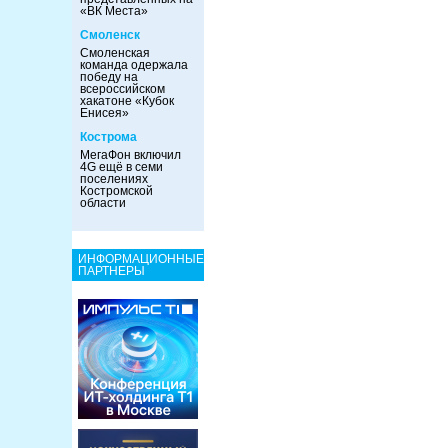
«ВК Места»
Смоленск
Смоленская
команда одержала
победу на
всероссийском
хакатоне «Кубок
Енисея»
Кострома
МегаФон включил
4G ещё в семи
поселениях
Костромской
области
ИНФОРМАЦИОННЫЕ
ПАРТНЕРЫ