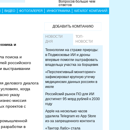
Вопросов больше чем
ответов
Ы
ВИДЕО
ФОТОГАЛЕРЕЯ
ИНФОГРАФИКА
КАТАЛОГ КОМПАНИЙ
ДОБАВИТЬ КОМПАНИЮ
НОВОСТИ
ТОП-
ДНЯ
НОВОСТИ
ехника и
Технологии на страже природы:
в Подмосковье ИИ и дроны
ла поиска и
впервые помогли оштрафовать
лей российского
владельца участка за борщевик
 и выстраивании
«Перспективный мониторинг»
зафиксировал крупную утечку
медицинских данных россиян в
ия делового диалога
июле
условиях, когда
Российский рынок ПО для ИИ
асно указу
достигнет 95 млрд рублей к 2030
Бизнес-миссия
году
ых проектов с
Apple на несколько часов
удалила Telegram из App Store
 промышленной
из-за запрещенного контента
 разработки в
«Тантор Лабс» стала