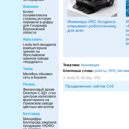
Воронеж
Более
полумиллиона
страниц истории
Инженеры ИКС Холдинга
И
перевели в цифру
для Госархива
открывают робототехнику
«
Воронежской
для всех
р
области
с
р
Ярославль
р
Lenta tech внедрила
компьютерное
зрение на
Ярославском
шинном заводе
«Кордиант»
Тематики:
Инновации
Тверь
Ключевые слова:
роботы
,
RPA
,
Автом
МегаФон обновил
сеть в Кашине
А ЗНАЕТЕ ЛИ ВЫ, ЧТО:
Рязань
Продвижение сайтов Спб
Финансовый архив
Directum СЭД+ стал
центром налогового
мониторинга на
Приокском заводе
цветных металлов
Белгород
Минцифры
Белгорода закупила
продукцию YADRO