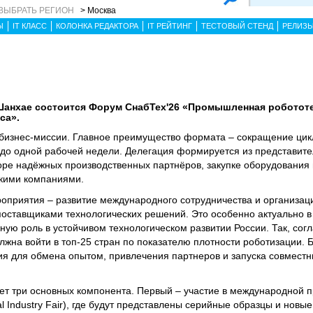
ВЫБРАТЬ РЕГИОН
> Москва
Ы
IT КЛАСС
КОЛОНКА РЕДАКТОРА
IT РЕЙТИНГ
ТЕСТОВЫЙ СТЕНД
РЕЛИЗ
в Шанхае состоится Форум СнабТех'26 «Промышленная роботот
са».
бизнес-миссии. Главное преимущество формата – сокращение цик
 до одной рабочей недели. Делегация формируется из представите
оре надёжных производственных партнёров, закупке оборудования
скими компаниями.
приятия – развитие международного сотрудничества и организац
поставщиками технологических решений. Это особенно актуально в 
ную роль в устойчивом технологическом развитии России. Так, согл
олжна войти в топ-25 стран по показателю плотности роботизации. 
я для обмена опытом, привлечения партнеров и запуска совместн
ет три основных компонента. Первый – участие в международной
nal Industry Fair), где будут представлены серийные образцы и новые