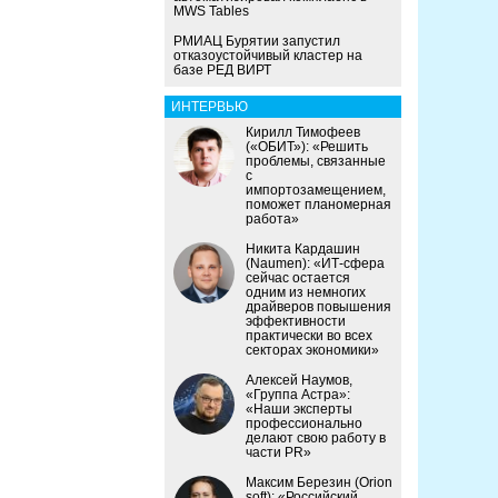
MWS Tables
РМИАЦ Бурятии запустил
отказоустойчивый кластер на
базе РЕД ВИРТ
ИНТЕРВЬЮ
Кирилл Тимофеев
(«ОБИТ»): «Решить
проблемы, связанные
с
импортозамещением,
поможет планомерная
работа»
Никита Кардашин
(Naumen): «ИТ-сфера
сейчас остается
одним из немногих
драйверов повышения
эффективности
практически во всех
секторах экономики»
Алексей Наумов,
«Группа Астра»:
«Наши эксперты
профессионально
делают свою работу в
части PR»
Максим Березин (Orion
soft): «Российский