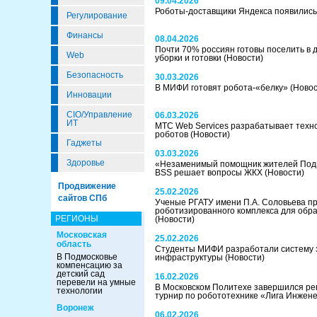
09.04.2026
Роботы-доставщики Яндекса появились
Регулирование
Финансы
08.04.2026
Почти 70% россиян готовы поселить в 
Web
уборки и готовки
(Новости)
Безопасность
30.03.2026
В МИФИ готовят робота-«белку»
(Новос
Инновации
CIO/Управление
06.03.2026
ИТ
МТС Web Services разрабатывает технол
роботов
(Новости)
Гаджеты
03.03.2026
Здоровье
«Незаменимый помощник жителей Подмо
BSS решает вопросы ЖКХ
(Новости)
Продвижение
25.02.2026
сайтов СПб
Ученые РГАТУ имени П.А. Соловьева пр
роботизированного комплекса для обра
РЕГИОНЫ
(Новости)
Московская
25.02.2026
область
Студенты МИФИ разработали систему
В Подмосковье
инфраструктуры
(Новости)
компенсацию за
детский сад
16.02.2026
перевели на умные
В Московском Политехе завершился р
технологии
турнир по робототехнике «Лига Инжен
Воронеж
06.02.2026