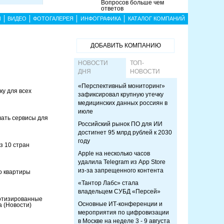
Вопросов больше чем
ответов
Ы
ВИДЕО
ФОТОГАЛЕРЕЯ
ИНФОГРАФИКА
КАТАЛОГ КОМПАНИЙ
ДОБАВИТЬ КОМПАНИЮ
НОВОСТИ
ТОП-
ДНЯ
НОВОСТИ
«Перспективный мониторинг»
у для всех
зафиксировал крупную утечку
медицинских данных россиян в
июле
ать сервисы для
Российский рынок ПО для ИИ
достигнет 95 млрд рублей к 2030
году
з 10 стран
Apple на несколько часов
удалила Telegram из App Store
из-за запрещенного контента
о квартиры
«Тантор Лабс» стала
владельцем СУБД «Персей»
ботизированные
Основные ИТ-конференции и
са
(Новости)
мероприятия по цифровизации
в Москве на неделе 3 - 9 августа