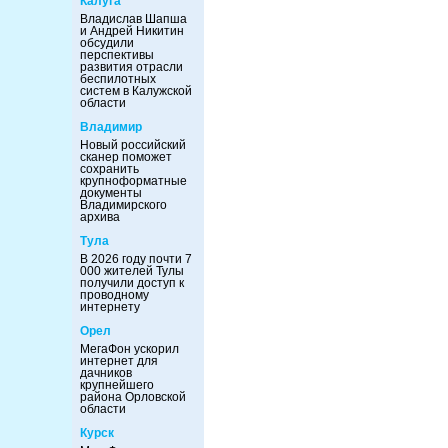
Калуга
Владислав Шапша
и Андрей Никитин
обсудили
перспективы
развития отрасли
беспилотных
систем в Калужской
области
Владимир
Новый российский
сканер поможет
сохранить
крупноформатные
документы
Владимирского
архива
Тула
В 2026 году почти 7
000 жителей Тулы
получили доступ к
проводному
интернету
Орел
МегаФон ускорил
интернет для
дачников
крупнейшего
района Орловской
области
Курск