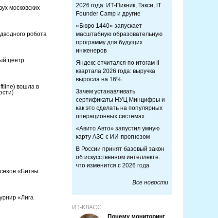
2026 года: ИТ-Пикник, Такси, IT
вух московских
Founder Camp и другие
«Бюро 1440» запускает
дводного робота
масштабную образовательную
программу для будущих
инженеров
ый центр
Яндекс отчитался по итогам II
квартала 2026 года: выручка
выросла на 16%
tline) вошла в
Зачем устанавливать
ости)
сертификаты НУЦ Минцифры и
как это сделать на популярных
операционных системах
«Авито Авто» запустил умную
карту АЗС с ИИ-прогнозом
В России принят базовый закон
об искусственном интеллекте:
что изменится с 2026 года
 сезон «Битвы
Все новости
урнир «Лига
ИТ-КЛАСС
Почему мониторинг