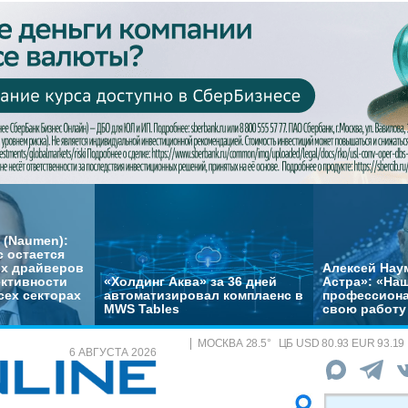
 (Naumen):
с остается
их драйверов
Алексей Нау
ктивности
«Холдинг Аква» за 36 дней
Астра»: «На
сех секторах
автоматизировал комплаенс в
профессиона
MWS Tables
свою работу 
МОСКВА
28.5
°
ЦБ
USD 80.93 EUR 93.19
6 АВГУСТА 2026