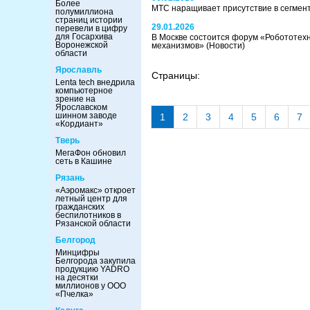
Более
МТС наращивает присутствие в сегмен
полумиллиона
страниц истории
29.01.2026
перевели в цифру
для Госархива
В Москве состоится форум «Робототехн
Воронежской
механизмов»
(Новости)
области
Ярославль
Страницы:
Lenta tech внедрила
компьютерное
зрение на
Ярославском
шинном заводе
1
2
3
4
5
6
7
«Кордиант»
Тверь
МегаФон обновил
сеть в Кашине
Рязань
«Аэромакс» откроет
летный центр для
гражданских
беспилотников в
Рязанской области
Белгород
Минцифры
Белгорода закупила
продукцию YADRO
на десятки
миллионов у ООО
«Пчелка»