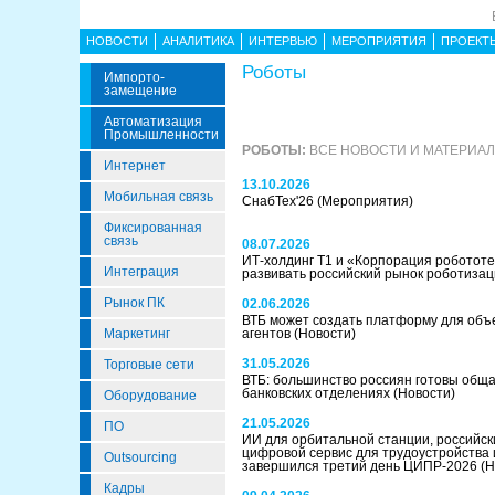
НОВОСТИ
АНАЛИТИКА
ИНТЕРВЬЮ
МЕРОПРИЯТИЯ
ПРОЕКТ
Роботы
Импорто­
Замещение
Автоматизация
Промышленности
РОБОТЫ:
ВСЕ НОВОСТИ И МАТЕРИА
Интернет
13.10.2026
Мобильная связь
СнабТех'26
(Мероприятия)
Фиксированная
связь
08.07.2026
ИТ-холдинг Т1 и «Корпорация робототе
Интеграция
развивать российский рынок роботиза
Рынок ПК
02.06.2026
ВТБ может создать платформу для объ
Маркетинг
агентов
(Новости)
31.05.2026
Торговые сети
ВТБ: большинство россиян готовы обща
банковских отделениях
(Новости)
Оборудование
21.05.2026
ПО
ИИ для орбитальной станции, российс
цифровой сервис для трудоустройства
Outsourcing
завершился третий день ЦИПР-2026
(Н
Кадры