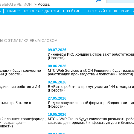
ВЫБРАТЬ РЕГИОН
> Москва
Ы
IT КЛАСС
КОЛОНКА РЕДАКТОРА
IT РЕЙТИНГ
ТЕСТОВЫЙ СТЕНД
РЕЛИЗ
ЛЫ С ЭТИМ КЛЮЧЕВЫМ СЛОВОМ
09.07.2026
Инженеры ИКС Холдинга открывают робототехник
(Новости)
08.06.2026
хники» будут совместно
МТС Web Services и «ССИ Решения» будут развив
ции
(Новости)
роботизации производства и логистики
(Новости)
02.06.2026
единения роботов и ИИ-
В «Битве роботов» примут участие 144 команды и
(Новости)
27.05.2026
ться с роботами в
Яндекс запустил новый формат рободоставки – д
(Новости)
19.05.2026
кий планшет-трансформер,
МТС и VVP Group будут совместно развивать ро
 иностранцев —
системы для городской инфраструктуры и бизне
овости)