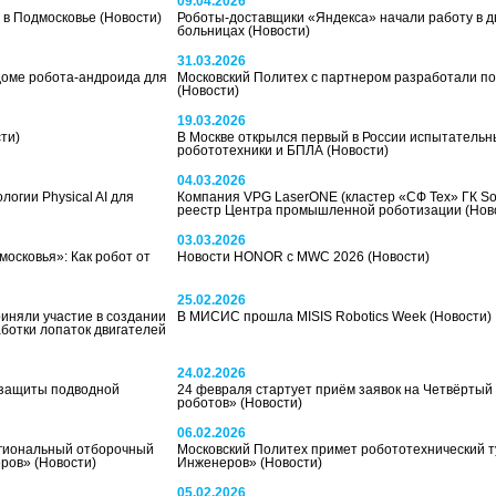
09.04.2026
 в Подмосковье
(Новости)
Роботы-доставщики «Яндекса» начали работу в д
больницах
(Новости)
31.03.2026
доме робота-андроида для
Московский Политех с партнером разработали по
(Новости)
19.03.2026
ти)
В Москве открылся первый в России испытательн
робототехники и БПЛА
(Новости)
04.03.2026
огии Physical AI для
Компания VPG LaserONE (кластер «СФ Тех» ГК Sof
реестр Центра промышленной роботизации
(Нов
03.03.2026
сковья»: Как робот от
Новости HONOR с MWC 2026
(Новости)
25.02.2026
иняли участие в создании
В МИСИС прошла MISIS Robotics Week
(Новости)
ботки лопаток двигателей
24.02.2026
 защиты подводной
24 февраля стартует приём заявок на Четвёртый
роботов»
(Новости)
06.02.2026
егиональный отборочный
Московский Политех примет робототехнический т
еров»
(Новости)
Инженеров»
(Новости)
05.02.2026