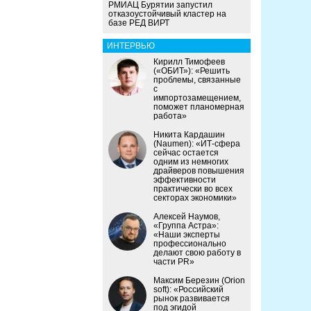
РМИАЦ Бурятии запустил
отказоустойчивый кластер на
базе РЕД ВИРТ
ИНТЕРВЬЮ
Кирилл Тимофеев
(«ОБИТ»): «Решить
проблемы, связанные
с
импортозамещением,
поможет планомерная
работа»
Никита Кардашин
(Naumen): «ИТ-сфера
сейчас остается
одним из немногих
драйверов повышения
эффективности
практически во всех
секторах экономики»
Алексей Наумов,
«Группа Астра»:
«Наши эксперты
профессионально
делают свою работу в
части PR»
Максим Березин (Orion
soft): «Российский
рынок развивается
под эгидой