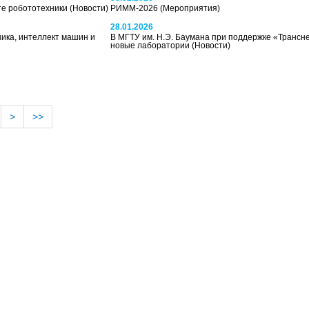
те робототехники
(Новости)
РИММ-2026
(Мероприятия)
28.01.2026
ика, интеллект машин и
В МГТУ им. Н.Э. Баумана при поддержке «Трансн
новые лаборатории
(Новости)
>
>>