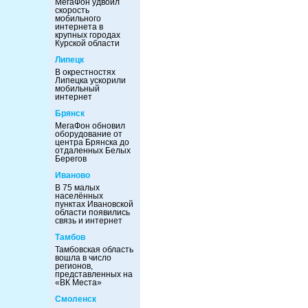
МегаФон удвоил
скорость
мобильного
интернета в
крупных городах
Курской области
Липецк
В окрестностях
Липецка ускорили
мобильный
интернет
Брянск
МегаФон обновил
оборудование от
центра Брянска до
отдаленных Белых
Берегов
Иваново
В 75 малых
населённых
пунктах Ивановской
области появились
связь и интернет
Тамбов
Тамбовская область
вошла в число
регионов,
представленных на
«ВК Места»
Смоленск