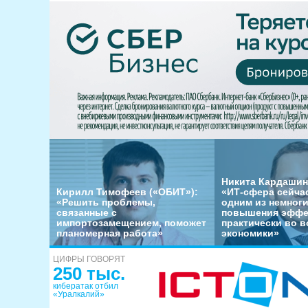
Никита Кардашин
Кирилл Тимофеев («ОБИТ»):
«ИТ-сфера сейча
«Решить проблемы,
одним из немног
связанные с
повышения эффе
импортозамещением, поможет
практически во в
планомерная работа»
экономики»
ЦИФРЫ ГОВОРЯТ
250 тыс.
кибератак отбил
«Уралкалий»