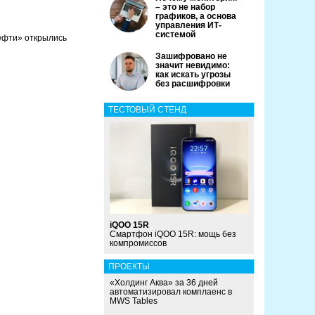
– это не набор
графиков, а основа
управления ИТ-
системой
ефти» открылись
Зашифровано не
значит невидимо:
как искать угрозы
без расшифровки
ТЕСТОВЫЙ СТЕНД
iQOO 15R
Смартфон iQOO 15R: мощь без
компромиссов
ПРОЕКТЫ
«Холдинг Аква» за 36 дней
автоматизировал комплаенс в
MWS Tables