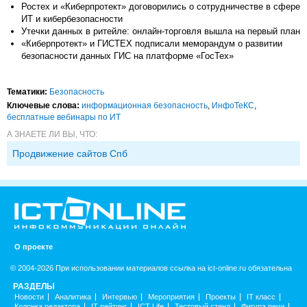
Ростех и «Киберпротект» договорились о сотрудничестве в сфере
ИТ и кибербезопасности
Утечки данных в ритейле: онлайн-торговля вышла на первый план
«Киберпротект» и ГИСТЕХ подписали меморандум о развитии
безопасности данных ГИС на платформе «ГосТех»
Тематики:
Безопасность
Ключевые слова:
информационная безопасность
,
ИнфоТеКС
,
бесплатные вебинары по ИТ
А ЗНАЕТЕ ЛИ ВЫ, ЧТО:
Продвижение сайтов Спб
О проекте
© 2004-2026 При использовании материалов ссылка на ict-online.ru обязательна
РАЗДЕЛЫ
Новости
Аналитика
Интервью
Мероприятия
Проекты
IT класс
Колонка редактора
IT рейтинг
ICT Life
Тестовый стенд
Фигура речи