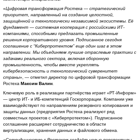
«
Цифровая трансформация Ростеха — стратегический
приоритет, направленный на создание целостной,
защищённой и технологически независимой экосистемы. Её
фундамент — системная кооперация с российскими ИТ-
компаниями, способными предлагать промышленные
решения корпоративного уровня. Подписанное сегодня
соглашение с “Киберпротектом” еще один шаг в этом
направлении. Мы объединяем лучшие отраслевые практики с
задачами реального сектора, включая оборонную
промышленность, чтобы вместе укреплять
кибербезопасность и технологический суверенитет
страны
», — отметил директор по цифровой трансформации
Ростеха
Максим Валин
.
Ключевую роль в реализации партнёрства играет «РТ-Информ»
— центр ИТ- и ИБ-компетенций Госкорпорации. Компании уже
взаимодействуют по направлениям резервного копирования и
защиты данных (предприятия Ростеха реализуют ряд
совместных проектов с «Киберпротектом»). Подписанное
соглашение расширяет сотрудничество в области
виртуализации, хранения данных и файлового обмена.
«
Сотрудничество с Ростехом создаёт новые перспективы