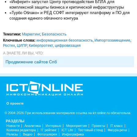
«Инферит» запустил Центр противодействия БПЛА для
комплексной защиты бизнеса и критической инфраструктуры
«Турбо Облако» и РЕД СОФТ интегрируют платформу и ПО для
создания единого облачного контура
Тематики:
Маркетинг
,
Безопасность
Ключевые слова:
информационная безопасность
,
Импорто­замещение
,
Ростех
,
ЦИПР
,
Киберпротект
,
цифровизация
А ЗНАЕТЕ ЛИ ВЫ, ЧТО:
Продвижение сайтов Спб
О проекте
© 2004-2026 При использовании материалов ссылка на ict-online.ru обязательна
РАЗДЕЛЫ
Новости
Аналитика
Интервью
Мероприятия
Проекты
IT класс
Колонка редактора
IT рейтинг
ICT Life
Тестовый стенд
Фигура речи
Релизы
Видео
Фотогалерея
Инфографика