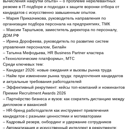
вычисления накрутки опыта» – о проблеме нерелевантных
резюме в IT-подборе и подходах к защите воронки отбора от
кандидатов с искусственно завышенным опытом.
– Мария Приказчикова, руководитель направления по
организации подбора персонала на предприятиях, ТМК
– Максим Тарштыков, заместитель директора по персоналу,
ДОМ.РФ
– Ирина Дорофеева, руководитель по развитию систем
управления персоналом, Билайн
– Татьяна Мефодьева, HR Business Partner кластера
«Технологические платформы», МТС
Среди ключевых тем:
– Кандидат 2026: новые ожидания и вызовы рынка труда
– Найм при изменении рынка труда: предпочтения кандидатов
и актуальные требования работодателей
– Эффективный рекрутмент: кейсы топ-компаний и номинантов
Премии Recruitment Awards 2026
– Партнёрство бизнеса и вузов: как сократить дистанцию между
дипломом и вакансией
– HR-бренд работодателя как инструмент привлечения
кандидатов с разными ценностями и мотиваторами
– Кадровый резерв, онбординг и удержание сотрудников
– Автоматизация и искусственный интеллект в рекрутменте: