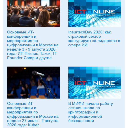
Основные ИТ-
InsurtechDay 2026: как
конференции и
страховой сектор
мероприятия по
конкурирует за лидерство в
цифровизации в Москве на
сфере ИИ
неделе 3 - 9 августа 2026
года: ИТ-Пикник, Такси, IT
Founder Camp и другие
Основные ИТ-
В МИФИ начала работу
конференции и
летняя школа по
мероприятия по
криптографии и
цифровизации в Москве на
информационной
неделе 27 июля - 2 августа
безопасности
2026 года: Kuber