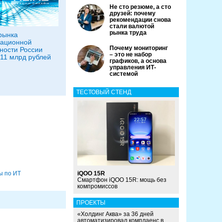
Не сто резюме, а сто
друзей: почему
рекомендации снова
стали валютой
рынка труда
рынка
ационной
Почему мониторинг
ности России
– это не набор
211 млрд рублей
графиков, а основа
управления ИТ-
системой
ТЕСТОВЫЙ СТЕНД
ы по ИТ
iQOO 15R
Смартфон iQOO 15R: мощь без
компромиссов
ПРОЕКТЫ
«Холдинг Аква» за 36 дней
автоматизировал комплаенс в