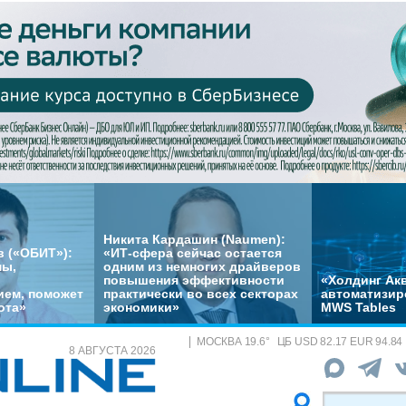
Никита Кардашин (Naumen):
 («ОБИТ»):
«ИТ-сфера сейчас остается
мы,
одним из немногих драйверов
повышения эффективности
«Холдинг Акв
ем, поможет
практически во всех секторах
автоматизир
ота»
экономики»
MWS Tables
МОСКВА
19.6
°
ЦБ
USD 82.17 EUR 94.84
8 АВГУСТА 2026