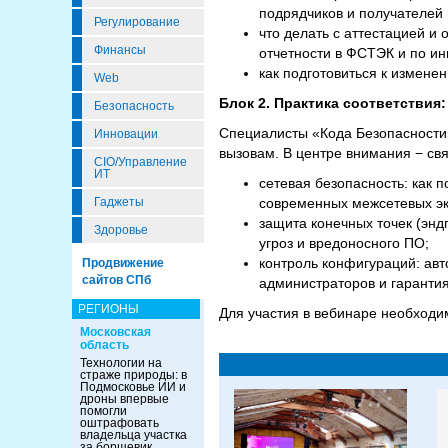
подрядчиков и получателей
Регулирование
что делать с аттестацией и 
Финансы
отчетности в ФСТЭК и по и
как подготовиться к измене
Web
Блок 2. Практика соответствия
Безопасность
Специалисты «Кода Безопасности
Инновации
вызовам. В центре внимания − св
CIO/Управление
ИТ
сетевая безопасность: как 
Гаджеты
современных межсетевых эк
защита конечных точек (энд
Здоровье
угроз и вредоносного ПО;
контроль конфигураций: ав
Продвижение
сайтов СПб
администраторов и гарантия
РЕГИОНЫ
Для участия в вебинаре необходи
Московская
область
Технологии на
страже природы: в
Подмосковье ИИ и
дроны впервые
помогли
оштрафовать
владельца участка
за борщевик