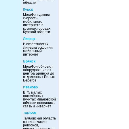
области
Курск
МегаФон удвоил
скорость
мобильного
интернета в
крупных городах
Курской области
Липецк
В окрестностях
Липецка ускорили
мобильный
интернет
Брянск
МегаФон обновил
оборудование от
центра Брянска до
отдаленных Белых
Берегов
Иваново
В 75 малых
населённых
пунктах Ивановской
области появились
связь и интернет
Тамбов
Тамбовская область
вошла в число
регионов,
представленных на