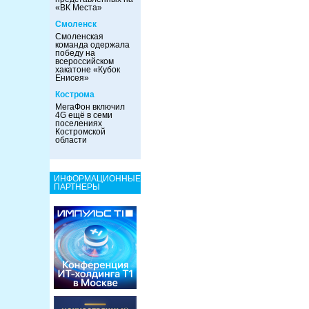
«ВК Места»
Смоленск
Смоленская
команда одержала
победу на
всероссийском
хакатоне «Кубок
Енисея»
Кострома
МегаФон включил
4G ещё в семи
поселениях
Костромской
области
ИНФОРМАЦИОННЫЕ
ПАРТНЕРЫ