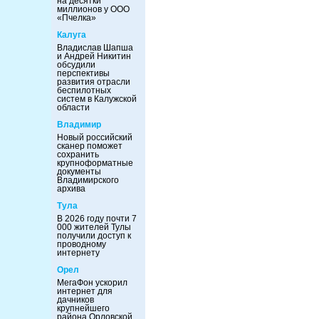
на десятки
миллионов у ООО
«Пчелка»
Калуга
Владислав Шапша
и Андрей Никитин
обсудили
перспективы
развития отрасли
беспилотных
систем в Калужской
области
Владимир
Новый российский
сканер поможет
сохранить
крупноформатные
документы
Владимирского
архива
Тула
В 2026 году почти 7
000 жителей Тулы
получили доступ к
проводному
интернету
Орел
МегаФон ускорил
интернет для
дачников
крупнейшего
района Орловской