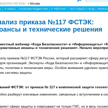
ВЫБРАТЬ РЕГИОН
> Москва
Ы
IT КЛАСС
КОЛОНКА РЕДАКТОРА
IT РЕЙТИНГ
ТЕСТОВЫЙ СТЕНД
РЕЛИЗ
ализ приказа №117 ФСТЭК:
ансы и технические решения
совместный вебинар «Кода Безопасности» и «Информзащиты» 
ормативные нюансы и технические решения». Начало меропри
силу приказа №117 ФСТЭК России, который расширяет сферу регул
 для организаций. Эксперты «Кода Безопасности» и «Информзащиты
ты, политики и технические меры. Особое внимание уделено практ
нию системы защиты.
ваний ФСТЭК: от приказа № 117 к комплексной защите госсект
но разберут ключевые изменения, связанные с вступлением в си
ряют сферу защиты и охватывают не только ГИС, но и весь госсек