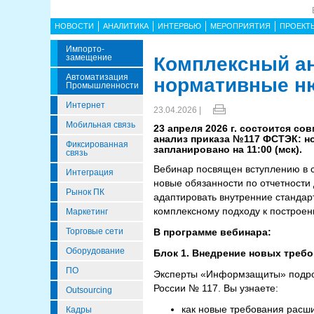
НОВОСТИ
АНАЛИТИКА
ИНТЕРВЬЮ
МЕРОПРИЯТИЯ
ПРОЕКТ
Импорто­
Замещение
Комплексный ан
Автоматизация
нормативные ню
Промышленности
Интернет
23.04.2026 |
Мобильная связь
23 апреля 2026 г. состоится 
анализ приказа №117 ФСТЭК: н
Фиксированная
запланировано на 11:00 (мск).
связь
Вебинар посвящен вступлению в 
Интеграция
новые обязанности по отчетности
Рынок ПК
адаптировать внутренние стандар
комплексному подходу к построе
Маркетинг
Торговые сети
В программе вебинара:
Оборудование
Блок 1. Внедрение новых требо
ПО
Эксперты «Информзащиты» подроб
России № 117. Вы узнаете:
Outsourcing
как новые требования расши
Кадры