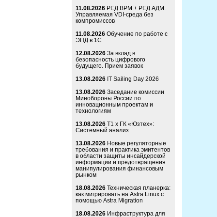
11.08.2026
РЕД ВРМ + РЕД АДМ:
Управляемая VDI-среда без
компромиссов
11.08.2026
Обучение по работе с
ЭПД в 1С
12.08.2026
За вклад в
безопасность цифрового
будущего. Прием заявок
13.08.2026
IT Sailing Day 2026
13.08.2026
Заседание комиссии
Минобороны России по
инновационным проектам и
технологиям
13.08.2026
Т1 x ГК «Юзтех»:
Системный анализ
13.08.2026
Новые регуляторные
требования и практика эмитентов
в области защиты инсайдерской
информации и предотвращения
манипулирования финансовым
рынком
18.08.2026
Техническая планерка:
как мигрировать на Astra Linux с
помощью Astra Migration
18.08.2026
Инфраструктура для