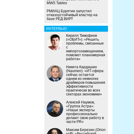
MWS Tables
РМИАЦ Бурятии запустил
отказоустойчивый кластер на
базе РЕД ВИРТ
ИНТЕРВЬЮ
Кирилл Тимофеев
(«ОБИТ»): «Решить
проблемы, связанные
с
импортозамещением,
поможет планомерная
работа»
Никита Кардашин
(Naumen): «ИТ-сфера
сейчас остается
одним из немногих
драйверов повышения
эффективности
практически во всех
секторах экономики»
Алексей Наумов,
«Группа Астра»:
«Наши эксперты
профессионально
делают свою работу в
части PR»
Максим Березин (Orion
soft): «Российский