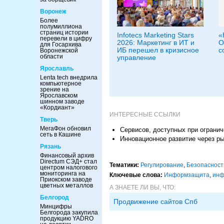
Воронеж
Более
полумиллиона
страниц истории
Infotecs Marketing Stars
«
перевели в цифру
2026: Маркетинг в ИТ и
O
для Госархива
ИБ перешел в кризисное
с
Воронежской
области
управление
Ярославль
Lenta tech внедрила
компьютерное
зрение на
Ярославском
шинном заводе
«Кордиант»
ИНТЕРЕСНЫЕ ССЫЛКИ
Тверь
МегаФон обновил
Сервисов, доступных при огранич
сеть в Кашине
Инновационное развитие через р
Рязань
Финансовый архив
Directum СЭД+ стал
Тематики:
Регулирование
,
Безопасност
центром налогового
мониторинга на
Ключевые слова:
Информзащита
,
инф
Приокском заводе
цветных металлов
А ЗНАЕТЕ ЛИ ВЫ, ЧТО:
Белгород
Продвижение сайтов Спб
Минцифры
Белгорода закупила
продукцию YADRO