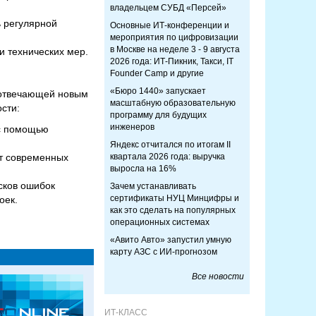
владельцем СУБД «Персей»
ь регулярной
Основные ИТ-конференции и
мероприятия по цифровизации
в Москве на неделе 3 - 9 августа
и технических мер.
2026 года: ИТ-Пикник, Такси, IT
Founder Camp и другие
«Бюро 1440» запускает
 отвечающей новым
масштабную образовательную
сти:
программу для будущих
инженеров
 с помощью
Яндекс отчитался по итогам II
от современных
квартала 2026 года: выручка
выросла на 16%
сков ошибок
Зачем устанавливать
сертификаты НУЦ Минцифры и
оек.
как это сделать на популярных
операционных системах
«Авито Авто» запустил умную
карту АЗС с ИИ-прогнозом
Все новости
ИТ-КЛАСС