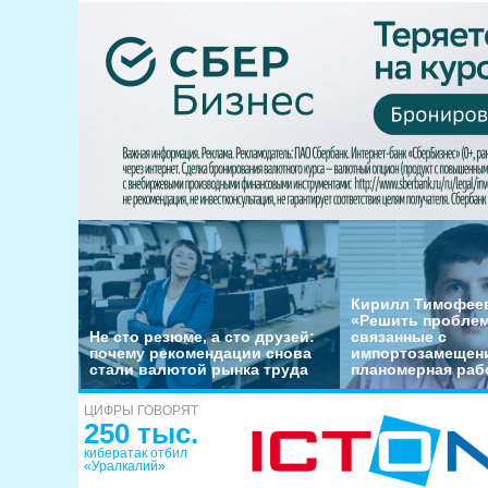
Кирилл Тимофеев
«Решить пробле
Не сто резюме, а сто друзей:
связанные с
почему рекомендации снова
импортозамещени
стали валютой рынка труда
планомерная раб
ЦИФРЫ ГОВОРЯТ
250 тыс.
кибератак отбил
«Уралкалий»