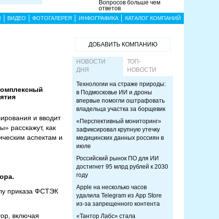
Вопросов больше чем
ответов
Ы
ВИДЕО
ФОТОГАЛЕРЕЯ
ИНФОГРАФИКА
КАТАЛОГ КОМПАНИЙ
ДОБАВИТЬ КОМПАНИЮ
НОВОСТИ
ТОП-
ДНЯ
НОВОСТИ
Технологии на страже природы:
«Комплексный
в Подмосковье ИИ и дроны
ятия
впервые помогли оштрафовать
владельца участка за борщевик
ирования и вводит
«Перспективный мониторинг»
» расскажут, как
зафиксировал крупную утечку
ическим аспектам и
медицинских данных россиян в
июле
Российский рынок ПО для ИИ
достигнет 95 млрд рублей к 2030
году
ора.
Apple на несколько часов
лу приказа ФСТЭК
удалила Telegram из App Store
из-за запрещенного контента
тор, включая
«Тантор Лабс» стала