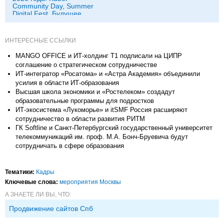
Community Day, Summer
Digital Fest, Будущее
исследований в
корпорациях и другие
ИНТЕРЕСНЫЕ ССЫЛКИ
MANGO OFFICE и ИТ-холдинг Т1 подписали на ЦИПР
соглашение о стратегическом сотрудничестве
ИТ-интегратор «Росатома» и «Астра Академия» объединили
усилия в области ИТ-образования
Высшая школа экономики и «Ростелеком» создадут
образовательные программы для подростков
ИТ-экосистема «Лукоморье» и itSMF Россия расширяют
сотрудничество в области развития РИТМ
ГК Softline и Санкт-Петербургский государственный университет
телекоммуникаций им. проф. М.А. Бонч-Бруевича будут
сотрудничать в сфере образования
Тематики:
Кадры
Ключевые слова:
мероприятия Москвы
А ЗНАЕТЕ ЛИ ВЫ, ЧТО:
Продвижение сайтов Спб