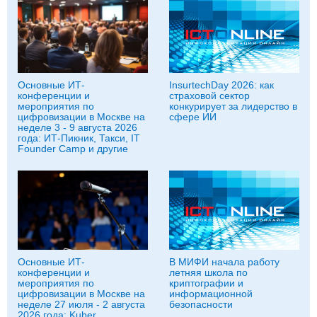
Основные ИТ-
InsurtechDay 2026: как
конференции и
страховой сектор
мероприятия по
конкурирует за лидерство в
цифровизации в Москве на
сфере ИИ
неделе 3 - 9 августа 2026
года: ИТ-Пикник, Такси, IT
Founder Camp и другие
Основные ИТ-
В МИФИ начала работу
конференции и
летняя школа по
мероприятия по
криптографии и
цифровизации в Москве на
информационной
неделе 27 июля - 2 августа
безопасности
2026 года: Kuber