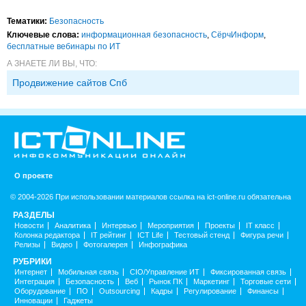
Тематики:
Безопасность
Ключевые слова:
информационная безопасность
,
СёрчИнформ
,
бесплатные вебинары по ИТ
А ЗНАЕТЕ ЛИ ВЫ, ЧТО:
Продвижение сайтов Спб
О проекте
© 2004-2026 При использовании материалов ссылка на ict-online.ru обязательна
РАЗДЕЛЫ
Новости
Аналитика
Интервью
Мероприятия
Проекты
IT класс
Колонка редактора
IT рейтинг
ICT Life
Тестовый стенд
Фигура речи
Релизы
Видео
Фотогалерея
Инфографика
РУБРИКИ
Интернет
Мобильная связь
CIO/Управление ИТ
Фиксированная связь
Интеграция
Безопасность
Веб
Рынок ПК
Маркетинг
Торговые сети
Оборудование
ПО
Outsourcing
Кадры
Регулирование
Финансы
Инновации
Гаджеты