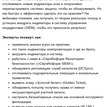
отслеживать новые индикаторы атак и оперативно
перенастраивать системы защиты, чтобы их обнаруживать. Но
как быстро и эффективно сделать это на практике? На
вебинаре покажем, как получать от теории реальную пользу и
успешно внедрить индикаторы в систему управления
инцидентами (SIEM), чтобы это приносило результат.
Эксперты покажут, как:
применить анализ угроз на практике,
что такое индикаторы компрометации и где их брать,
загрузить индикаторы в систему,
работать с ними в «СёрчИнформ Мониторинг
безопасности» («СёрчИнформ SIEM»),
обнаружить репликацию служб каталогов (DCSync),
отслеживать подозрительные операции и аномальные
привилегии,
выявить атаку «Золотой билет» (Golden Ticket),
обнаружить попытку получить права от имени
несуществующей учетной записи,
настроить белые/черные списки как основной инструмент
фильтрации,
вывести один подход для сетевых адресов (IP, URL),