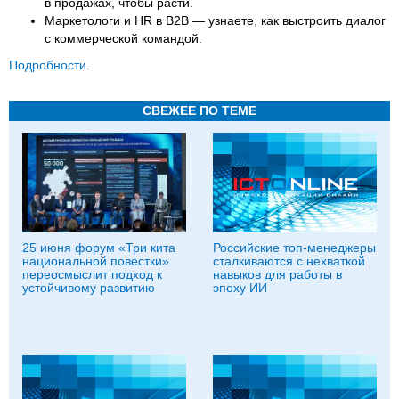
в продажах, чтобы расти.
Маркетологи и HR в B2B — узнаете, как выстроить диалог
с коммерческой командой.
Подробности.
СВЕЖЕЕ ПО ТЕМЕ
25 июня форум «Три кита
Российские топ-менеджеры
национальной повестки»
сталкиваются с нехваткой
переосмыслит подход к
навыков для работы в
устойчивому развитию
эпоху ИИ