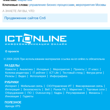
Ключевые слова:
управление бизнес-процессами
,
мероприятия Москвы
А ЗНАЕТЕ ЛИ ВЫ, ЧТО:
Продвижение сайтов Спб
О проекте
© 2004-2026 При использовании материалов ссылка на ict-online.ru обязательна
РАЗДЕЛЫ
Новости
Аналитика
Интервью
Мероприятия
Проекты
IT класс
Колонка редактора
IT рейтинг
ICT Life
Тестовый стенд
Фигура речи
Релизы
Видео
Фотогалерея
Инфографика
РУБРИКИ
Интернет
Мобильная связь
CIO/Управление ИТ
Фиксированная связь
Интеграция
Безопасность
Веб
Рынок ПК
Маркетинг
Торговые сети
Оборудование
ПО
Outsourcing
Кадры
Регулирование
Финансы
Инновации
Гаджеты
ПОЛЕЗНОЕ
Аренда VPS