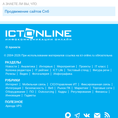
А ЗНАЕТЕ ЛИ ВЫ, ЧТО:
Продвижение сайтов Спб
О проекте
© 2004-2026 При использовании материалов ссылка на ict-online.ru обязательна
РАЗДЕЛЫ
Новости
Аналитика
Интервью
Мероприятия
Проекты
IT класс
Колонка редактора
IT рейтинг
ICT Life
Тестовый стенд
Фигура речи
Релизы
Видео
Фотогалерея
Инфографика
РУБРИКИ
Интернет
Мобильная связь
CIO/Управление ИТ
Фиксированная связь
Интеграция
Безопасность
Веб
Рынок ПК
Маркетинг
Торговые сети
Оборудование
ПО
Outsourcing
Кадры
Регулирование
Финансы
Инновации
Гаджеты
ПОЛЕЗНОЕ
Аренда VPS