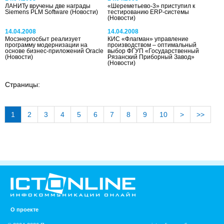
ЛАНИТу вручены две награды
«Шереметьево-3» приступил к
Siemens PLM Software
(Новости)
тестированию ERP-системы
(Новости)
14.04.2008
14.04.2008
Мосэнергосбыт реализует
КИС «Флагман» управление
программу модернизации на
производством – оптимальный
основе бизнес-приложений Oracle
выбор ФГУП «Государственный
(Новости)
Рязанский Приборный Завод»
(Новости)
Страницы:
1
2
3
4
5
6
7
8
9
10
>
>>
О проекте