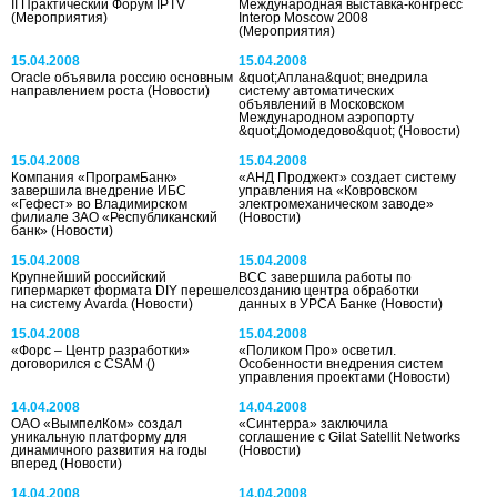
II Практический Форум IPTV
Международная выставка-конгресс
(Мероприятия)
Interop Moscow 2008
(Мероприятия)
15.04.2008
15.04.2008
Oracle объявила россию основным
&quot;Аплана&quot; внедрила
направлением роста
(Новости)
систему автоматических
объявлений в Московском
Международном аэропорту
&quot;Домодедово&quot;
(Новости)
15.04.2008
15.04.2008
Компания «ПрограмБанк»
«АНД Проджект» создает систему
завершила внедрение ИБС
управления на «Ковровском
«Гефест» во Владимирском
электромеханическом заводе»
филиале ЗАО «Республиканский
(Новости)
банк»
(Новости)
15.04.2008
15.04.2008
Крупнейший российский
ВСС завершила работы по
гипермаркет формата DIY перешел
созданию центра обработки
на систему Avarda
(Новости)
данных в УРСА Банке
(Новости)
15.04.2008
15.04.2008
«Форс – Центр разработки»
«Поликом Про» осветил.
договорился с CSAM
()
Особенности внедрения систем
управления проектами
(Новости)
14.04.2008
14.04.2008
ОАО «ВымпелКом» создал
«Синтерра» заключила
уникальную платформу для
соглашение с Gilat Satellit Networks
динамичного развития на годы
(Новости)
вперед
(Новости)
14.04.2008
14.04.2008