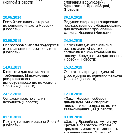
скрипом
(Новости)
смягчения в соблюдении
&quot;закона Яровой&quot;
(Новости)
20.05.2020
30.10.2019
Российские власти отсрочат
Ведущие операторы запросили
исполнение «пакета Яровой»
государственное субсидирование
(Новости)
для исполнения требований
«закона Яровой»
(Новости)
03.06.2019
24.04.2019
Операторов обязали поддержать
На жестких дисках скопились
отечественного производителя
разногласия. «Ростех» не
(Новости)
согласился с Минэкономики по
поводу оборудования для «закона
Яровой»
(Новости)
14.03.2019
15.02.2019
К жестким дискам смягчают
Операторы предупредили об
требования. Минэкономики
угрозе срыва исполнения «закона
раскритиковало
Яровой»
(Новости)
импортозамещение по «закону
Яровой»
(Новости)
24.12.2018
12.10.2018
Ознакомиться, не значит
«Закон Яровой» соберет
исполнить
(Новости)
дивиденды. АКРА впервые
представило прогноз по рынку
телекоммуникаций
(Новости)
01.10.2018
03.09.2018
Подводные камни закона Яровой
«Закону Яровой» окажут услугу.
(Новости)
Крупные операторы готовы
продавать мелким возможность
хранения данных
(Новости)