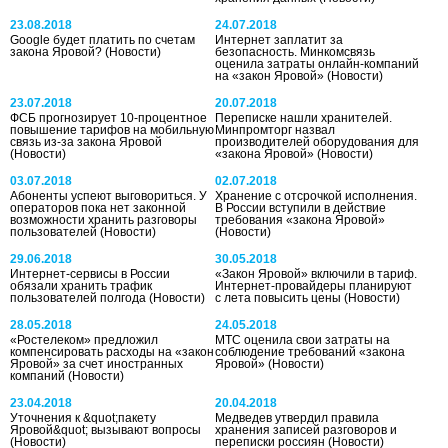
23.08.2018
24.07.2018
Google будет платить по счетам
Интернет заплатит за
закона Яровой?
(Новости)
безопасность. Минкомсвязь
оценила затраты онлайн-компаний
на «закон Яровой»
(Новости)
23.07.2018
20.07.2018
ФСБ прогнозирует 10-процентное
Переписке нашли хранителей.
повышение тарифов на мобильную
Минпромторг назвал
связь из-за закона Яровой
производителей оборудования для
(Новости)
«закона Яровой»
(Новости)
03.07.2018
02.07.2018
Абоненты успеют выговориться. У
Хранение с отсрочкой исполнения.
операторов пока нет законной
В России вступили в действие
возможности хранить разговоры
требования «закона Яровой»
пользователей
(Новости)
(Новости)
29.06.2018
30.05.2018
Интернет-сервисы в России
«Закон Яровой» включили в тариф.
обязали хранить трафик
Интернет-провайдеры планируют
пользователей полгода
(Новости)
с лета повысить цены
(Новости)
28.05.2018
24.05.2018
«Ростелеком» предложил
МТС оценила свои затраты на
компенсировать расходы на «закон
соблюдение требований «закона
Яровой» за счет иностранных
Яровой»
(Новости)
компаний
(Новости)
23.04.2018
20.04.2018
Уточнения к &quot;пакету
Медведев утвердил правила
Яровой&quot; вызывают вопросы
хранения записей разговоров и
(Новости)
переписки россиян
(Новости)