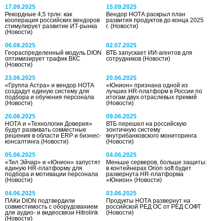
17.09.2025
15.09.2025
Рекордные 4,5 трлн: как
Вендор НОТА раскрыл план
кооперация российских вендоров
развития продуктов до конца 2025
стимулирует развитие ИТ-рынка
г.
(Новости)
(Новости)
06.08.2025
02.07.2025
Геораспределенный модуль DION
ВТБ запускает ИИ-агентов для
оптимизирует трафик ВКС
сотрудников
(Новости)
(Новости)
23.06.2025
20.06.2025
«Группа Астра» и вендор НОТА
«Юнион» признана одной из
создадут единую систему для
лучших HR-платформ в России по
подбора и обучения персонала
итогам двух отраслевых премий
(Новости)
(Новости)
20.06.2025
09.06.2025
НОТА и «Технологии Доверия»
ВТБ перешел на российскую
будут развивать совместные
зонтичную систему
решения в области ERP и бизнес-
внутрибанковского мониторинга
консалтинга
(Новости)
(Новости)
05.06.2025
04.06.2025
«Тил Эйчар» и «Юнион» запустят
Меньше серверов, больше защиты:
единую HR-платформу для
в контейнерах Orion soft будет
подбора и мотивации персонала
развернута HR-платформа
(Новости)
«Юнион»
(Новости)
04.06.2025
03.06.2025
ПАКи DION подтвердили
Продукты НОТА развернут на
совместимость с оборудованием
российской РЕД ОС от РЕД СОФТ
для аудио- и видеосвязи Hitrolink
(Новости)
(Новости)