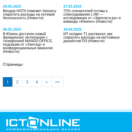
29.05.2025
27.05.2025
Вендор НОТА поможет бизнесу
75% соискателей готовы к
сократить расходы на сетевую
собеседованию с ИИ —
безопасность
(Новости)
исследование от «Зарплата.ру» и
команды «Юнион»
(Новости)
06.05.2025
30.04.2025
В Юнион доступен новый
ИТ-холдинг Т1 рассказал, как
функционал: интеграция с
сократить расходы на кастомные
телефонией MANGO OFFICE,
доработки ПО
(Новости)
подсказки от «Хинтед» и
конфиденциальные вакансии
(Новости)
Страницы:
1
2
3
4
>
>>