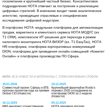
госкомпании и крупнейший частный бизнес. Консалтинговое
подразделение НОТА отвечает за построение и реализацию
цифровых стратегий. В компанию входит также аналитическое
агентство, проводящее отраслевые и специфические
исследования цифровой индустрии.
В портфолио НОТА: модульная платформа для автоматизации
продаж, маркетинга и клиентского сервиса НОТА МОДУС (ex.
T1 CRM), комплексное ИТ-решение для перехода в режим
налогового мониторинга НОТА ВИЗОР (ex. T1 EasyTax), НОТА
HR-платформа, платформа корпоративных коммуникаций
DION, платформа для проведения онлайн-совещаний «Комитет
Онлайн» и платформа производства ПО Сфера.
НОТА:
ВСЕ НОВОСТИ И МАТЕРИАЛЫ С ЭТИМ КЛЮЧЕВЫМ СЛОВОМ
30.01.2026
19.12.2025
Совместный проект Сферы и ВТБ
Крупнейший франчайзи Rostic's
признан проектом года на премии
перевел 2500 сотрудников на
Global CIO
(Новости)
платформу DION за 2 недели
(Новости)
16.12.2025
05.12.2025
МКБ внедряет отечественную
НОТА обновила продукт