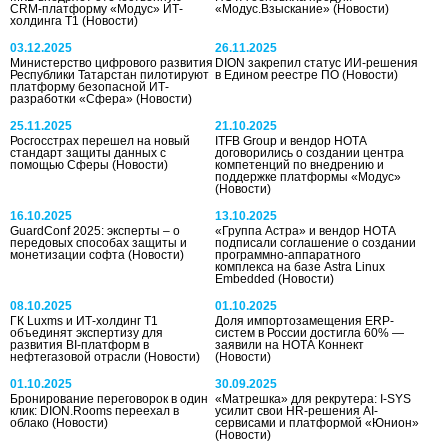
CRM-платформу «Модус» ИТ-
«Модус.Взыскание»
(Новости)
холдинга Т1
(Новости)
03.12.2025
26.11.2025
Министерство цифрового развития
DION закрепил статус ИИ-решения
Республики Татарстан пилотируют
в Едином реестре ПО
(Новости)
платформу безопасной ИТ-
разработки «Сфера»
(Новости)
25.11.2025
21.10.2025
Росгосстрах перешел на новый
ITFB Group и вендор НОТА
стандарт защиты данных с
договорились о создании центра
помощью Сферы
(Новости)
компетенций по внедрению и
поддержке платформы «Модус»
(Новости)
16.10.2025
13.10.2025
GuardConf 2025: эксперты – о
«Группа Астра» и вендор НОТА
передовых способах защиты и
подписали соглашение о создании
монетизации софта
(Новости)
программно-аппаратного
комплекса на базе Astra Linux
Embedded
(Новости)
08.10.2025
01.10.2025
ГК Luxms и ИТ-холдинг Т1
Доля импортозамещения ERP-
объединят экспертизу для
систем в России достигла 60% —
развития BI-платформ в
заявили на НОТА Коннект
нефтегазовой отрасли
(Новости)
(Новости)
01.10.2025
30.09.2025
Бронирование переговорок в один
«Матрешка» для рекрутера: I-SYS
клик: DION.Rooms переехал в
усилит свои HR-решения AI-
облако
(Новости)
сервисами и платформой «Юнион»
(Новости)