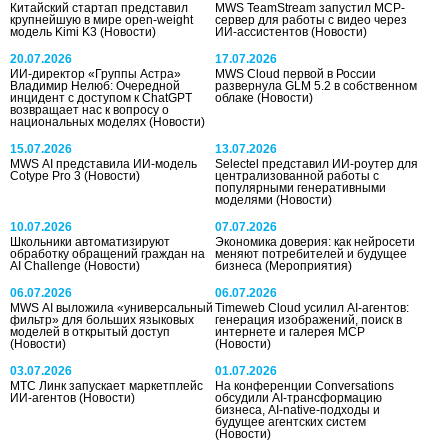
Китайский стартап представил
MWS TeamStream запустил MCP-
крупнейшую в мире open-weight
сервер для работы с видео через
модель Kimi K3
(Новости)
ИИ-ассистентов
(Новости)
20.07.2026
17.07.2026
ИИ-директор «Группы Астра»
MWS Cloud первой в России
Владимир Нелюб: Очередной
развернула GLM 5.2 в собственном
инцидент с доступом к ChatGPT
облаке
(Новости)
возвращает нас к вопросу о
национальных моделях
(Новости)
15.07.2026
13.07.2026
MWS AI представила ИИ-модель
Selectel представил ИИ-роутер для
Cotype Pro 3
(Новости)
централизованной работы с
популярными генеративными
моделями
(Новости)
10.07.2026
07.07.2026
Школьники автоматизируют
Экономика доверия: как нейросети
обработку обращений граждан на
меняют потребителей и будущее
AI Challenge
(Новости)
бизнеса
(Мероприятия)
06.07.2026
06.07.2026
MWS AI выложила «универсальный
Timeweb Cloud усилил AI-агентов:
фильтр» для больших языковых
генерация изображений, поиск в
моделей в открытый доступ
интернете и галерея MCP
(Новости)
(Новости)
03.07.2026
01.07.2026
МТС Линк запускает маркетплейс
На конференции Conversations
ИИ-агентов
(Новости)
обсудили AI-трансформацию
бизнеса, AI-native-подходы и
будущее агентских систем
(Новости)