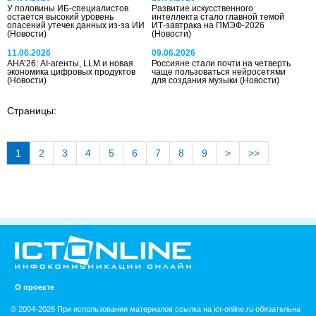
У половины ИБ-специалистов
Развитие искусственного
остается высокий уровень
интеллекта стало главной темой
опасений утечек данных из-за ИИ
ИТ-завтрака на ПМЭФ-2026
(Новости)
(Новости)
11.06.2026
09.06.2026
AHA’26: AI-агенты, LLM и новая
Россияне стали почти на четверть
экономика цифровых продуктов
чаще пользоваться нейросетями
(Новости)
для создания музыки
(Новости)
Страницы:
1
2
3
4
5
6
7
8
9
>
>>
О проекте
© 2004-2026 При использовании материалов ссылка на ict-online.ru обязательна