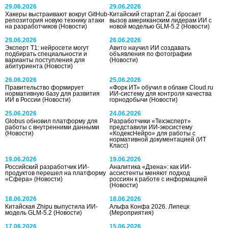
29.06.2026
29.06.2026
Хакеры выстраивают вокруг GitHub-
Китайский стартап Z.ai бросает
репозитория новую технику атаки
вызов американским лидерам ИИ с
на разработчиков
(Новости)
новой моделью GLM-5.2
(Новости)
29.06.2026
26.06.2026
Эксперт Т1: нейросети могут
Авито научил ИИ создавать
подбирать специальности и
объявления по фотографии
варианты поступления для
(Новости)
абитуриента
(Новости)
26.06.2026
25.06.2026
Правительство формирует
«Форк ИТ» обучил в облаке Cloud.ru
нормативную базу для развития
ИИ-систему для контроля качества
ИИ в России
(Новости)
горнодобычи
(Новости)
25.06.2026
24.06.2026
Globus обновил платформу для
Разработчики «Техэксперт»
работы с внутренними данными
представили ИИ-экосистему
(Новости)
«КодексНейро» для работы с
нормативной документацией
(ИТ
Класс)
19.06.2026
19.06.2026
Российский разработчик ИИ-
Аналитика «Дзена»: как ИИ-
продуктов перешел на платформу
ассистенты меняют подход
«Сфера»
(Новости)
россиян к работе с информацией
(Новости)
18.06.2026
18.06.2026
Китайская Zhipu выпустила ИИ-
Альфа Конфа 2026. Липецк
модель GLM-5.2
(Новости)
(Мероприятия)
17.06.2026
15.06.2026