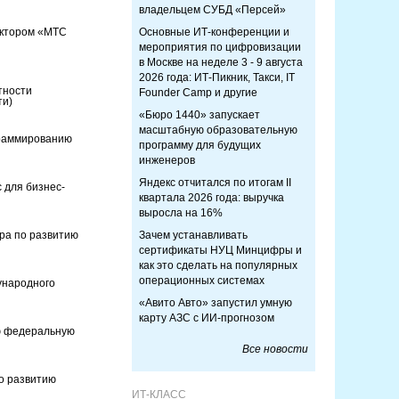
владельцем СУБД «Персей»
ектором «МТС
Основные ИТ-конференции и
мероприятия по цифровизации
в Москве на неделе 3 - 9 августа
2026 года: ИТ-Пикник, Такси, IT
тности
Founder Camp и другие
ти)
«Бюро 1440» запускает
масштабную образовательную
граммированию
программу для будущих
инженеров
Яндекс отчитался по итогам II
 для бизнес-
квартала 2026 года: выручка
выросла на 16%
ра по развитию
Зачем устанавливать
сертификаты НУЦ Минцифры и
как это сделать на популярных
операционных системах
ународного
«Авито Авто» запустил умную
карту АЗС с ИИ-прогнозом
ю федеральную
Все новости
о развитию
ИТ-КЛАСС