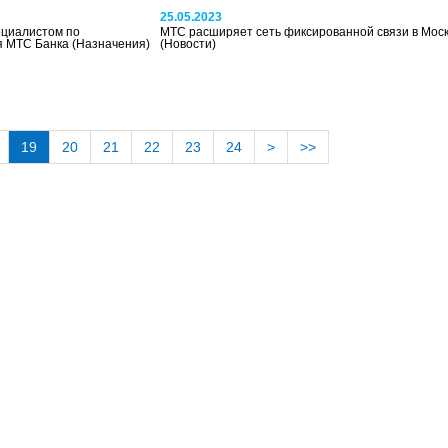
25.05.2023
ециалистом по
МТС расширяет сеть фиксированной связи в Моск
я МТС Банка
(Назначения)
(Новости)
19
20
21
22
23
24
>
>>