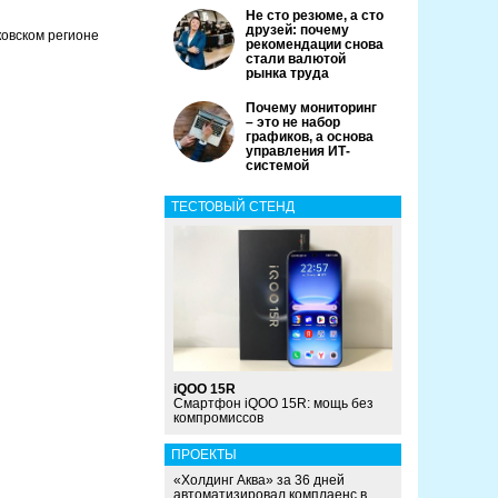
Не сто резюме, а сто
друзей: почему
овском регионе
рекомендации снова
стали валютой
рынка труда
Почему мониторинг
– это не набор
графиков, а основа
управления ИТ-
системой
ТЕСТОВЫЙ СТЕНД
iQOO 15R
Смартфон iQOO 15R: мощь без
компромиссов
ПРОЕКТЫ
«Холдинг Аква» за 36 дней
автоматизировал комплаенс в