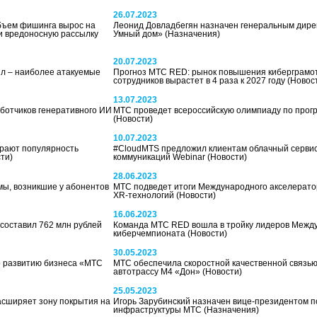
26.07.2023
объем фишинга вырос на
Леонид Довладбегян назначен генеральным дир
и вредоносную рассылку
Умный дом»
(Назначения)
20.07.2023
л – наиболее атакуемые
Прогноз МТС RED: рынок повышения киберграмо
сотрудников вырастет в 4 раза к 2027 году
(Новос
13.07.2023
аботчиков генеративного ИИ
МТС проведет всероссийскую олимпиаду по про
(Новости)
10.07.2023
ирают популярность
#CloudMTS предложил клиентам облачный сервис
ти)
коммуникаций Webinar
(Новости)
28.06.2023
мы, возникшие у абонентов
МТС подведет итоги Международного акселерато
XR-технологий
(Новости)
16.06.2023
составил 762 млн рублей
Команда МТС RED вошла в тройку лидеров Межд
киберчемпионата
(Новости)
30.05.2023
о развитию бизнеса «МТС
МТС обеспечила скоростной качественной связь
автотрассу М4 «Дон»
(Новости)
25.05.2023
асширяет зону покрытия на
Игорь Зарубинский назначен вице-президентом п
инфраструктуры МТС
(Назначения)