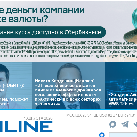
Никита Кардашин (Naumen):
 («ОБИТ»):
«ИТ-сфера сейчас остается
мы,
одним из немногих драйверов
повышения эффективности
«Холдинг Акв
ем, поможет
практически во всех секторах
автоматизир
ота»
экономики»
MWS Tables
МОСКВА
23.5
°
ЦБ
USD 82.17 EUR 94.84
7 АВГУСТА 2026