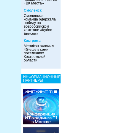
«ВК Места»
Смоленск
Смоленская
команда одержала
победу на
всероссийском
хакатоне «Кубок
Енисея»
Кострома
МегаФон включил
4G ещё в семи
поселениях
Костромской
области
ИНФОРМАЦИОННЫЕ
ПАРТНЕРЫ