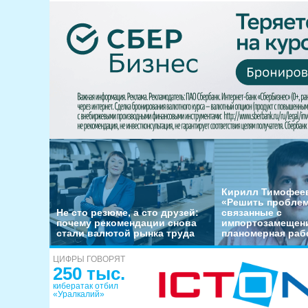
Кирилл Тимофеев
«Решить пробле
Не сто резюме, а сто друзей:
связанные с
почему рекомендации снова
импортозамещени
стали валютой рынка труда
планомерная раб
ЦИФРЫ ГОВОРЯТ
250 тыс.
кибератак отбил
«Уралкалий»