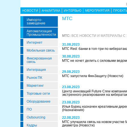
НОВОСТИ
АНАЛИТИКА
ИНТЕРВЬЮ
МЕРОПРИЯТИЯ
ПРОЕКТ
МТС
Импорто­
Замещение
Автоматизация
Промышленности
МТС:
ВСЕ НОВОСТИ И МАТЕРИАЛЫ С
Интернет
31.08.2023
МТС Red: банки в топ-три по киберата
Мобильная связь
30.08.2023
Фиксированная
МТС не хочет делить с силовыми ведо
связь
Интеграция
29.08.2023
МТС запустила ФинЗащиту
(Новости)
Рынок ПК
Маркетинг
23.08.2023
Центр инноваций Future Crew компании
Торговые сети
экстренного реагирования на киберата
Оборудование
23.08.2023
Илья Бурец назначен креативным дир
ПО
(Назначения)
Outsourcing
22.08.2023
МТС улучшила связь на новом участке М
Кадры
диаметра
(Новости)