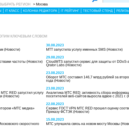
ВЫБРАТЬ РЕГИОН
> Москва
Ы
IT КЛАСС
КОЛОНКА РЕДАКТОРА
IT РЕЙТИНГ
ТЕСТОВЫЙ СТЕНД
РЕЛИЗ
 ЭТИМ КЛЮЧЕВЫМ СЛОВОМ
30.08.2023
кам
(Новости)
МТТ запустила услугу именных SMS
(Новости)
29.08.2023
мствами частоты
(Новости)
CloudMTS запустил сервис для защиты от DDoS-а
Qrator Labs
(Новости)
23.08.2023
Оборот МТС составил 146,7 млрд рублей за второ
года
(Новости)
23.08.2023
 МТС RED запустил услугу
Аналитика МТС RED: активность сбора информац
ки
(Новости)
посетителей веб-сайтов выросла вдвое с 2021 г.
(
22.08.2023
ектором «МТС медиа»
Сервис ГОСТ VPN МТС RED прошел оценку соотв
Приказу ФСТЭК
(Новости)
15.08.2023
осковского скоростного
МТС улучшила связь на новом мосту Москвы
(Нов