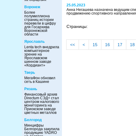
25.05.2023
Воронеж
Анна Негашева назначена ведущим сп
Более
продвижению спортивного направлени
полумиллиона
страниц истории
перевели в цифру
Страницы:
для Госархива
Воронежской
области
Ярославль
<<
<
15
16
17
18
Lenta tech внедрила
компьютерное
зрение на
Ярославском
шинном заводе
«Кордиант»
Тверь
МегаФон обновил
сеть в Кашине
Рязань
Финансовый архив
Directum СЭД+ стал
центром налогового
мониторинга на
Приокском заводе
цветных металлов
Белгород
Минцифры
Белгорода закупила
продукцию YADRO