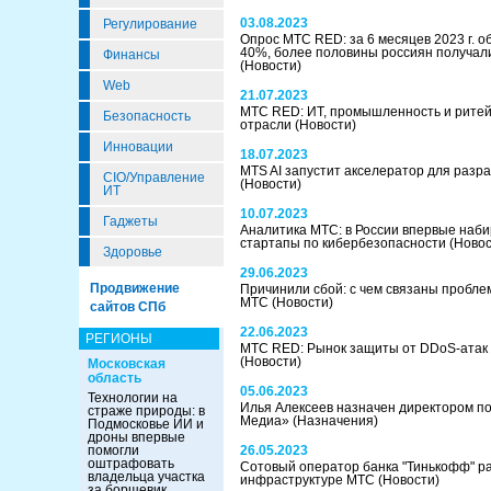
03.08.2023
Регулирование
Опрос МТС RED: за 6 месяцев 2023 г. 
40%, более половины россиян получал
Финансы
(Новости)
Web
21.07.2023
МТС RED: ИТ, промышленность и ритей
Безопасность
отрасли
(Новости)
Инновации
18.07.2023
MTS AI запустит акселератор для разр
CIO/Управление
(Новости)
ИТ
10.07.2023
Гаджеты
Аналитика МТС: в России впервые наб
стартапы по кибербезопасности
(Новос
Здоровье
29.06.2023
Продвижение
Причинили сбой: с чем связаны пробле
МТС
(Новости)
сайтов СПб
22.06.2023
РЕГИОНЫ
МТС RED: Рынок защиты от DDoS-атак 
(Новости)
Московская
область
05.06.2023
Технологии на
Илья Алексеев назначен директором п
страже природы: в
Медиа»
(Назначения)
Подмосковье ИИ и
дроны впервые
помогли
26.05.2023
оштрафовать
Сотовый оператор банка "Тинькофф" р
владельца участка
инфраструктуре МТС
(Новости)
за борщевик