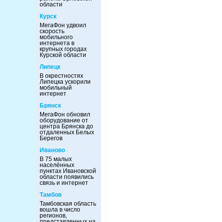
области
Курск
МегаФон удвоил
скорость
мобильного
интернета в
крупных городах
Курской области
Липецк
В окрестностях
Липецка ускорили
мобильный
интернет
Брянск
МегаФон обновил
оборудование от
центра Брянска до
отдаленных Белых
Берегов
Иваново
В 75 малых
населённых
пунктах Ивановской
области появились
связь и интернет
Тамбов
Тамбовская область
вошла в число
регионов,
представленных на