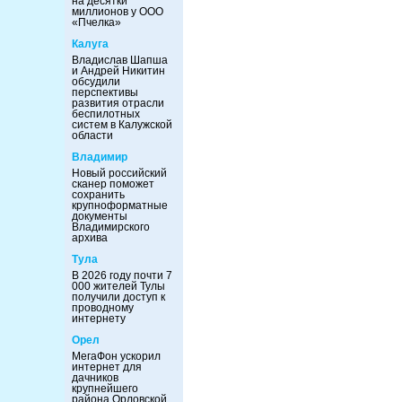
на десятки
миллионов у ООО
«Пчелка»
Калуга
Владислав Шапша
и Андрей Никитин
обсудили
перспективы
развития отрасли
беспилотных
систем в Калужской
области
Владимир
Новый российский
сканер поможет
сохранить
крупноформатные
документы
Владимирского
архива
Тула
В 2026 году почти 7
000 жителей Тулы
получили доступ к
проводному
интернету
Орел
МегаФон ускорил
интернет для
дачников
крупнейшего
района Орловской