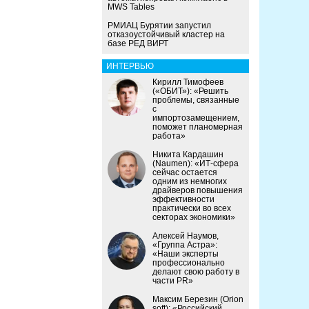
MWS Tables
РМИАЦ Бурятии запустил
отказоустойчивый кластер на
базе РЕД ВИРТ
ИНТЕРВЬЮ
Кирилл Тимофеев
(«ОБИТ»): «Решить
проблемы, связанные
с
импортозамещением,
поможет планомерная
работа»
Никита Кардашин
(Naumen): «ИТ-сфера
сейчас остается
одним из немногих
драйверов повышения
эффективности
практически во всех
секторах экономики»
Алексей Наумов,
«Группа Астра»:
«Наши эксперты
профессионально
делают свою работу в
части PR»
Максим Березин (Orion
soft): «Российский