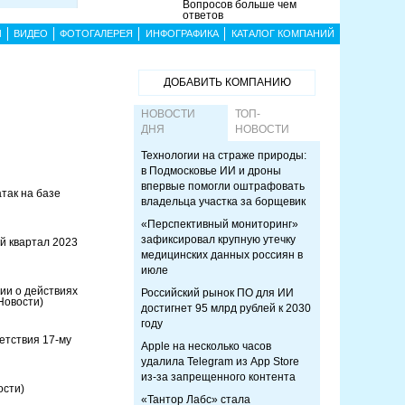
Вопросов больше чем
ответов
Ы
ВИДЕО
ФОТОГАЛЕРЕЯ
ИНФОГРАФИКА
КАТАЛОГ КОМПАНИЙ
ДОБАВИТЬ КОМПАНИЮ
НОВОСТИ
ТОП-
ДНЯ
НОВОСТИ
Технологии на страже природы:
в Подмосковье ИИ и дроны
впервые помогли оштрафовать
так на базе
владельца участка за борщевик
«Перспективный мониторинг»
зафиксировал крупную утечку
й квартал 2023
медицинских данных россиян в
июле
ии о действиях
Российский рынок ПО для ИИ
Новости)
достигнет 95 млрд рублей к 2030
году
етствия 17-му
Apple на несколько часов
удалила Telegram из App Store
из-за запрещенного контента
ости)
«Тантор Лабс» стала