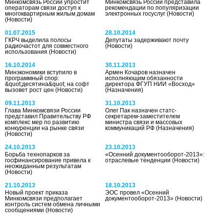
Минкомсвязь России упростит
Минкомсвязь России представила
операторам связи доступ к
рекомендации по популяризации
многоквартирным жилым домам
электронных госуслуг
(Новости)
(Новости)
01.07.2015
28.10.2014
ГКРЧ выделила полосы
Депутаты задерживают почту
радиочастот для совместного
(Новости)
использования
(Новости)
16.10.2014
30.11.2013
Минэкономики вступило в
Армен Кочаров назначен
программный спор:
исполняющим обязанности
&quot;десятина&quot; на софт
директора ФГУП НИИ «Восход»
вызовет рост цен
(Новости)
(Назначения)
09.11.2013
31.10.2013
Глава Минкомсвязи России
Олег Пак назначен статс-
представил Правительству РФ
секретарем-заместителем
комплекс мер по развитию
министра связи и массовых
конкуренции на рынке связи
коммуникаций РФ
(Назначения)
(Новости)
24.10.2013
23.10.2013
Борьба технопарков за
«Осенний документооборот-2013»:
госфинансирование привела к
отраслевые тенденции
(Новости)
неожиданным результатам
(Новости)
21.10.2013
18.10.2013
Новый проект приказа
ЭОС провел «Осенний
Минкомсвязи предполагает
документооборот-2013»
(Новости)
контроль систем обмена личными
сообщениями
(Новости)