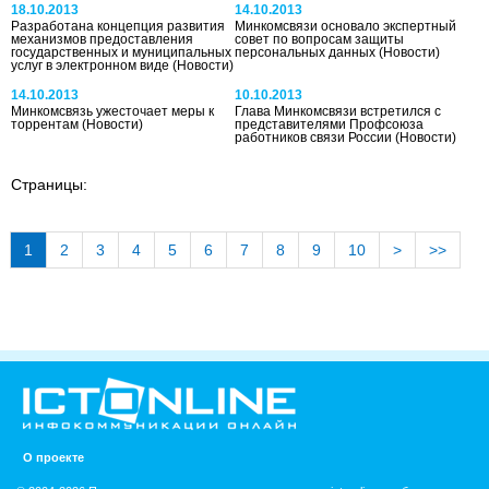
18.10.2013
14.10.2013
Разработана концепция развития
Минкомсвязи основало экспертный
механизмов предоставления
совет по вопросам защиты
государственных и муниципальных
персональных данных
(Новости)
услуг в электронном виде
(Новости)
14.10.2013
10.10.2013
Минкомсвязь ужесточает меры к
Глава Минкомсвязи встретился с
торрентам
(Новости)
представителями Профсоюза
работников связи России
(Новости)
Страницы:
1
2
3
4
5
6
7
8
9
10
>
>>
О проекте