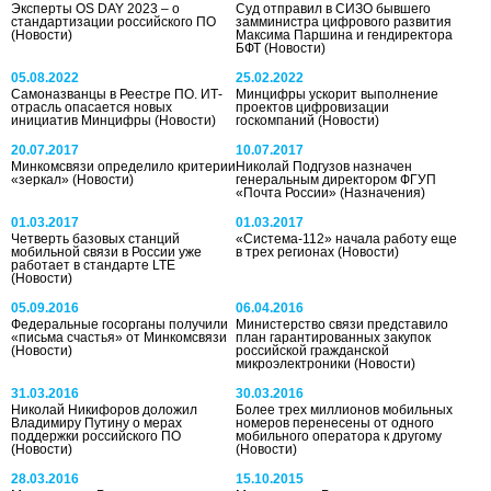
Эксперты OS DAY 2023 – о
Суд отправил в СИЗО бывшего
стандартизации российского ПО
замминистра цифрового развития
(Новости)
Максима Паршина и гендиректора
БФТ
(Новости)
05.08.2022
25.02.2022
Самоназванцы в Реестре ПО. ИТ-
Минцифры ускорит выполнение
отрасль опасается новых
проектов цифровизации
инициатив Минцифры
(Новости)
госкомпаний
(Новости)
20.07.2017
10.07.2017
Минкомсвязи определило критерии
Николай Подгузов назначен
«зеркал»
(Новости)
генеральным директором ФГУП
«Почта России»
(Назначения)
01.03.2017
01.03.2017
Четверть базовых станций
«Система-112» начала работу еще
мобильной связи в России уже
в трех регионах
(Новости)
работает в стандарте LTE
(Новости)
05.09.2016
06.04.2016
Федеральные госорганы получили
Министерство связи представило
«письма счастья» от Минкомсвязи
план гарантированных закупок
(Новости)
российской гражданской
микроэлектроники
(Новости)
31.03.2016
30.03.2016
Николай Никифоров доложил
Более трех миллионов мобильных
Владимиру Путину о мерах
номеров перенесены от одного
поддержки российского ПО
мобильного оператора к другому
(Новости)
(Новости)
28.03.2016
15.10.2015