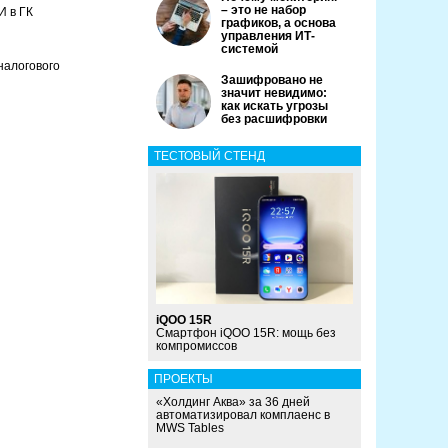
– это не набор
И в ГК
графиков, а основа
управления ИТ-
системой
налогового
Зашифровано не
значит невидимо:
как искать угрозы
без расшифровки
ТЕСТОВЫЙ СТЕНД
iQOO 15R
Смартфон iQOO 15R: мощь без
компромиссов
ПРОЕКТЫ
«Холдинг Аква» за 36 дней
автоматизировал комплаенс в
MWS Tables