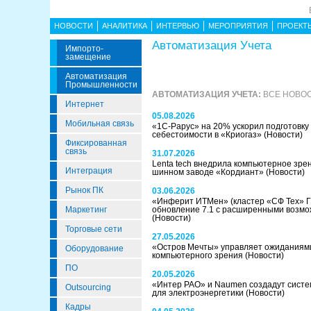
НОВОСТИ
АНАЛИТИКА
ИНТЕРВЬЮ
МЕРОПРИЯТИЯ
ПРОЕКТ
Автоматизация Учета
Импорто­
Замещение
Автоматизация
Промышленности
АВТОМАТИЗАЦИЯ УЧЕТА:
ВСЕ НОВОС
Интернет
05.08.2026
Мобильная связь
«1С-Рарус» на 20% ускорил подготовку 
себестоимости в «Криогаз»
(Новости)
Фиксированная
связь
31.07.2026
Lenta tech внедрила компьютерное зре
Интеграция
шинном заводе «Кордиант»
(Новости)
Рынок ПК
03.06.2026
«Инферит ИТМен» (кластер «СФ Тех» ГК
Маркетинг
обновление 7.1 с расширенными возм
(Новости)
Торговые сети
27.05.2026
«Остров Мечты» управляет ожиданиям
Оборудование
компьютерного зрения
(Новости)
ПО
20.05.2026
«Интер РАО» и Naumen создадут систе
Outsourcing
для электроэнергетики
(Новости)
Кадры