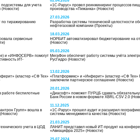
02.04.2026
 подсистемы для учета
«1С-Рарус» провел реинжиниринг процессов пищ
и
(Новости)
производства «Пижанка»
(Новости)
27.03.2026
т по тиражированию
Разработка системы технической целостности о
нефтегазовой компании
(Проекты)
18.03.2026
ровала сервисные
НОРБИТ автоматизировал бюджетирование на о
ти)
(Новости)
05.03.2026
ine) и «ИНФОСЕРВ» помогут
МегаФон обеспечит работу системы учёта электр
тивность ИТ-
РусГидро
(Новости)
13.02.2026
ферит» (кластер «СФ Тех»
«Платформикс» и «Инферит» (кластер «СФ Тех» ГК
)
заключили партнерское соглашение
(Новости)
20.01.2026
в работе беспилотные
«Диасофт» поможет ПУРЦБ сдавать обязательную
Банк России в новом формате XBRL-CSV 2.0
(Нов
11.12.2025
вантрон Групп» вошла в
«1С-Рарус» прошел аудит и расширил географи
(Новости)
системы менеджмента качества
(Новости)
21.03.2025
технического учета в ЦОД
ЛАНИТ представил новый ИТ-продукт на конфер
«Авиацифра 2025»
(Новости)
25.07.2024