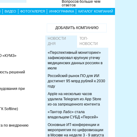
Вопросов больше чем
ответов
Ы
ВИДЕО
ФОТОГАЛЕРЕЯ
ИНФОГРАФИКА
КАТАЛОГ КОМПАНИЙ
ДОБАВИТЬ КОМПАНИЮ
НОВОСТИ
ТОП-
ДНЯ
НОВОСТИ
«Перспективный мониторинг»
АО «КУМЗ»
зафиксировал крупную утечку
медицинских данных россиян в
июле
мость решений
Российский рынок ПО для ИИ
достигнет 95 млрд рублей к 2030
году
рудования при
Apple на несколько часов
удалила Telegram из App Store
из-за запрещенного контента
 Softline)
«Тантор Лабс» стала
владельцем СУБД «Персей»
Основные ИТ-конференции и
та по внедрению
мероприятия по цифровизации
в Москве на неделе 3 - 9 августа