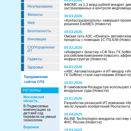
04.05.2026
ФФОМС за 1,3 млрд рублей внедрит две
Регулирование
застрахованных и контроля медпомощ
Финансы
30.03.2026
«Кузбассразрезуголь» завершил проек
Web
решения ExeMES
(Новости)
Безопасность
19.03.2026
Омская сеть АЗС «Юнигаз» автоматизи
Инновации
процессы с помощью 1С:ITILIUM
(Новос
CIO/Управление
05.03.2026
ИТ
«Инферит» (кластер «СФ Тех» ГК Softl
российским компаниям повысить эффек
Гаджеты
инфраструктур
(Новости)
04.03.2026
Здоровье
«ABC Автоматизация» и ИТ-вендор «Ин
ГК Softline) стали партнерами
(Новости
Продвижение
сайтов СПб
10.02.2026
В тамбовском Роскадастре используют 
РЕГИОНЫ
воздушные суда
(Новости)
Московская
20.01.2026
область
Разработка рязанской ИТ-компании «К
В Подмосковье
число лучших изобретений Роспатента
компенсацию за
детский сад
10.04.2025
перевели на умные
INLINE Technologies внедрила систему 
технологии
ФНС России
(Новости)
Воронеж
19.03.2025