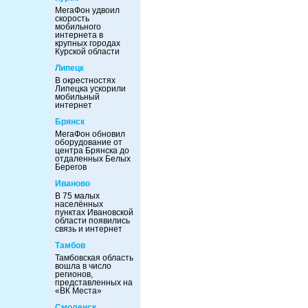
МегаФон удвоил
скорость
мобильного
интернета в
крупных городах
Курской области
Липецк
В окрестностях
Липецка ускорили
мобильный
интернет
Брянск
МегаФон обновил
оборудование от
центра Брянска до
отдаленных Белых
Берегов
Иваново
В 75 малых
населённых
пунктах Ивановской
области появились
связь и интернет
Тамбов
Тамбовская область
вошла в число
регионов,
представленных на
«ВК Места»
Смоленск