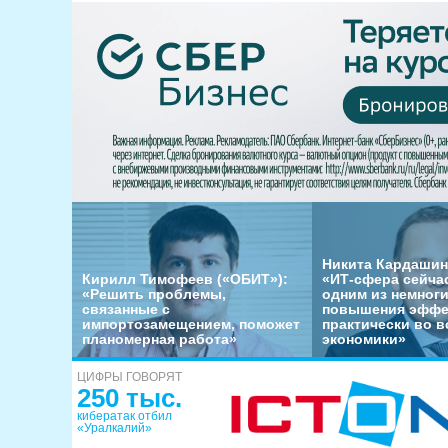
Никита Кардашин
Кирилл Тимофеев («ОБИТ»):
«ИТ-сфера сейча
«Решить проблемы,
одним из немног
связанные с
повышения эффе
импортозамещением, поможет
практически во в
планомерная работа»
экономики»
ЦИФРЫ ГОВОРЯТ
250 тыс.
кибератак отбил
«Уралкалий»