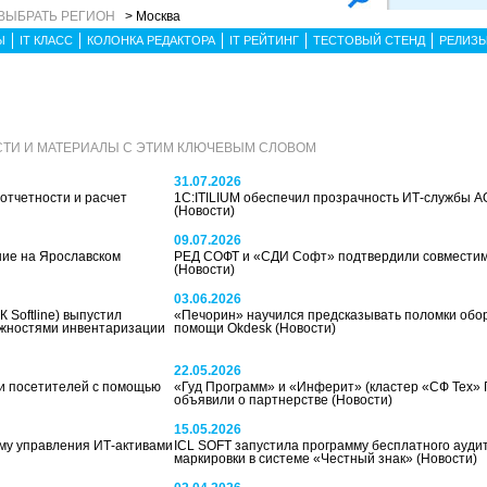
ВЫБРАТЬ РЕГИОН
> Москва
Ы
IT КЛАСС
КОЛОНКА РЕДАКТОРА
IT РЕЙТИНГ
ТЕСТОВЫЙ СТЕНД
РЕЛИЗ
ТИ И МАТЕРИАЛЫ С ЭТИМ КЛЮЧЕВЫМ СЛОВОМ
31.07.2026
отчетности и расчет
1С:ITILIUM обеспечил прозрачность ИТ-службы 
(Новости)
09.07.2026
ние на Ярославском
РЕД СОФТ и «СДИ Софт» подтвердили совмести
(Новости)
03.06.2026
 Softline) выпустил
«Печорин» научился предсказывать поломки обо
ожностями инвентаризации
помощи Okdesk
(Новости)
22.05.2026
и посетителей с помощью
«Гуд Программ» и «Инферит» (кластер «СФ Тех» ГК
объявили о партнерстве
(Новости)
15.05.2026
му управления ИТ-активами
ICL SOFT запустила программу бесплатного ауди
маркировки в системе «Честный знак»
(Новости)