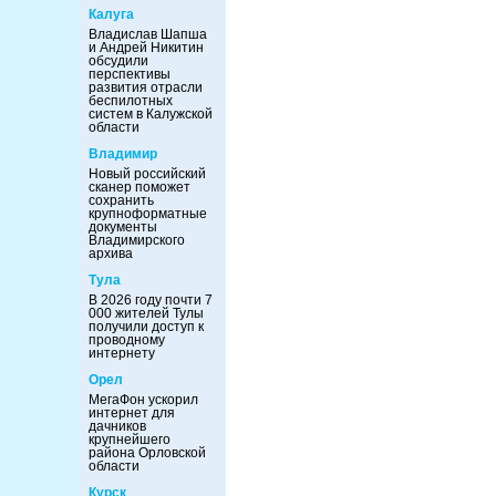
Калуга
Владислав Шапша
и Андрей Никитин
обсудили
перспективы
развития отрасли
беспилотных
систем в Калужской
области
Владимир
Новый российский
сканер поможет
сохранить
крупноформатные
документы
Владимирского
архива
Тула
В 2026 году почти 7
000 жителей Тулы
получили доступ к
проводному
интернету
Орел
МегаФон ускорил
интернет для
дачников
крупнейшего
района Орловской
области
Курск