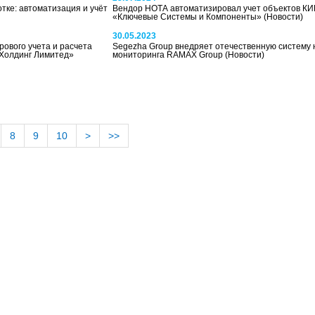
тке: автоматизация и учёт
Вендор НОТА автоматизировал учет объектов КИ
«Ключевые Системы и Компоненты»
(Новости)
30.05.2023
рового учета и расчета
Segezha Group внедряет отечественную систему 
 Холдинг Лимитед»
мониторинга RAMAX Group
(Новости)
8
9
10
>
>>