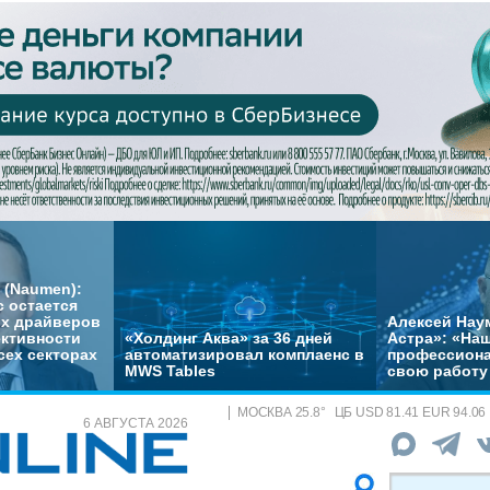
 (Naumen):
с остается
их драйверов
Алексей Нау
ктивности
«Холдинг Аква» за 36 дней
Астра»: «На
сех секторах
автоматизировал комплаенс в
профессиона
MWS Tables
свою работу 
МОСКВА
25.8
°
ЦБ
USD 81.41 EUR 94.06
6 АВГУСТА 2026