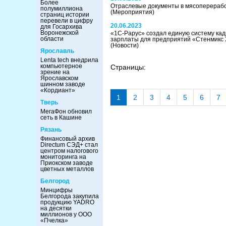
Более
Отраслевые документы в мясоперерабо
полумиллиона
(Мероприятия)
страниц истории
перевели в цифру
20.06.2023
для Госархива
Воронежской
«1С‑Рарус» создал единую систему кад
области
зарплаты для предприятий «Стенмикс
(Новости)
Ярославль
Lenta tech внедрила
компьютерное
Страницы:
зрение на
Ярославском
шинном заводе
«Кордиант»
1
2
3
4
5
6
7
Тверь
МегаФон обновил
сеть в Кашине
Рязань
Финансовый архив
Directum СЭД+ стал
центром налогового
мониторинга на
Приокском заводе
цветных металлов
Белгород
Минцифры
Белгорода закупила
продукцию YADRO
на десятки
миллионов у ООО
«Пчелка»