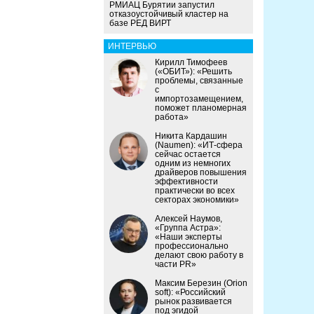
РМИАЦ Бурятии запустил
отказоустойчивый кластер на
базе РЕД ВИРТ
ИНТЕРВЬЮ
Кирилл Тимофеев
(«ОБИТ»): «Решить
проблемы, связанные
с
импортозамещением,
поможет планомерная
работа»
Никита Кардашин
(Naumen): «ИТ-сфера
сейчас остается
одним из немногих
драйверов повышения
эффективности
практически во всех
секторах экономики»
Алексей Наумов,
«Группа Астра»:
«Наши эксперты
профессионально
делают свою работу в
части PR»
Максим Березин (Orion
soft): «Российский
рынок развивается
под эгидой