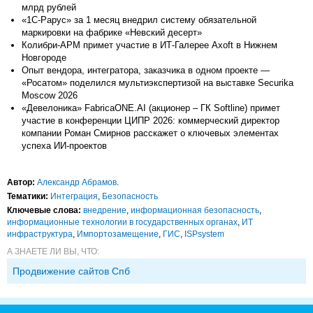
млрд рублей
«1С-Рарус» за 1 месяц внедрил систему обязательной
маркировки на фабрике «Невский десерт»
Колибри-АРМ примет участие в ИТ-Галерее Axoft в Нижнем
Новгороде
Опыт вендора, интегратора, заказчика в одном проекте ―
«Росатом» поделился мультиэкспертизой на выставке Securika
Moscow 2026
«Девелоника» FabricaONE.AI (акционер – ГК Softline) примет
участие в конференции ЦИПР 2026: коммерческий директор
компании Роман Смирнов расскажет о ключевых элементах
успеха ИИ-проектов
Автор:
Александр Абрамов
.
Тематики:
Интеграция
,
Безопасность
Ключевые слова:
внедрение
,
информационная безопасность
,
информационные технологии в государственных органах
,
ИТ
инфраструктура
,
Импорто­замещение
,
ГИС
,
ISPsystem
А ЗНАЕТЕ ЛИ ВЫ, ЧТО:
Продвижение сайтов Спб