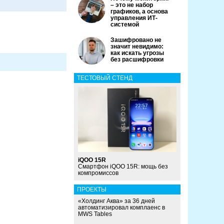
– это не набор
графиков, а основа
управления ИТ-
системой
Зашифровано не
значит невидимо:
как искать угрозы
без расшифровки
ТЕСТОВЫЙ СТЕНД
iQOO 15R
Смартфон iQOO 15R: мощь без
компромиссов
ПРОЕКТЫ
«Холдинг Аква» за 36 дней
автоматизировал комплаенс в
MWS Tables