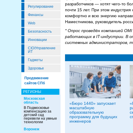
разработчиков — хотят чего-то бо
Регулирование
почти 15 лет. При этом индустрия
Финансы
комфортно и всю энергию направ
Наместникова, руководитель росс
Web
* Опрос проведён компанией OMI 
Безопасность
работающих в IT-индустрии. В 
Инновации
системных администраторов, т
CIO/Управление
ИТ
Гаджеты
Здоровье
Продвижение
сайтов СПб
РЕГИОНЫ
Московская
область
«Бюро 1440» запускает
«
масштабную
р
В Подмосковье
компенсацию за
образовательную
с
детский сад
программу для будущих
с
перевели на умные
инженеров
технологии
Воронеж