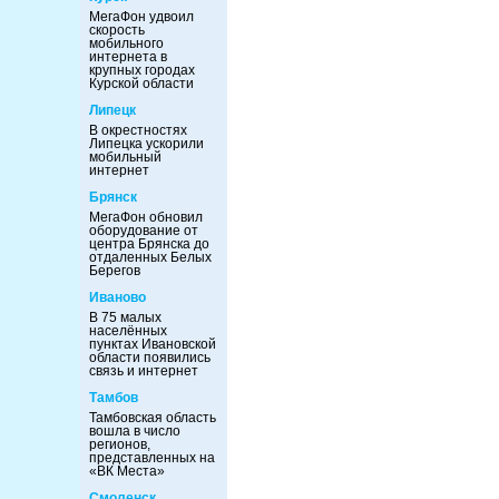
МегаФон удвоил
скорость
мобильного
интернета в
крупных городах
Курской области
Липецк
В окрестностях
Липецка ускорили
мобильный
интернет
Брянск
МегаФон обновил
оборудование от
центра Брянска до
отдаленных Белых
Берегов
Иваново
В 75 малых
населённых
пунктах Ивановской
области появились
связь и интернет
Тамбов
Тамбовская область
вошла в число
регионов,
представленных на
«ВК Места»
Смоленск