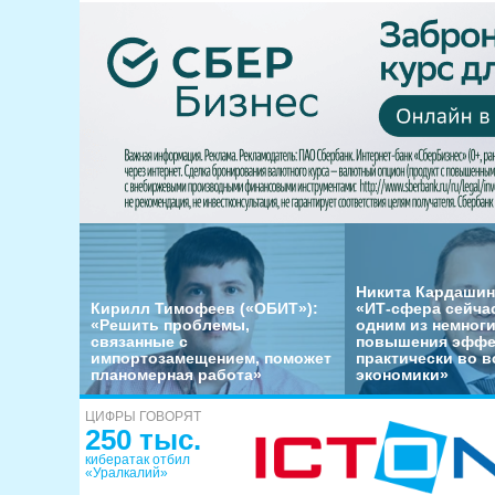
Никита Кардашин
Кирилл Тимофеев («ОБИТ»):
«ИТ-сфера сейча
«Решить проблемы,
одним из немног
связанные с
повышения эффе
импортозамещением, поможет
практически во в
планомерная работа»
экономики»
ЦИФРЫ ГОВОРЯТ
250 тыс.
кибератак отбил
«Уралкалий»