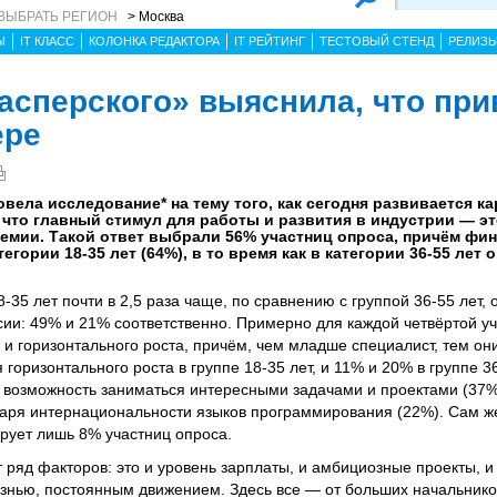
ВЫБРАТЬ РЕГИОН
> Москва
Ы
IT КЛАСС
КОЛОНКА РЕДАКТОРА
IT РЕЙТИНГ
ТЕСТОВЫЙ СТЕНД
РЕЛИЗ
асперского» выяснила, что при
ере
вела исследование* на тему того, как сегодня развивается к
, что главный стимул для работы и развития в индустрии — э
ремии. Такой ответ выбрали 56% участниц опроса, причём фи
гории 18-35 лет (64%), в то время как в категории 36-55 лет о
8-35 лет почти в 2,5 раза чаще, по сравнению с группой 36-55 лет, 
ии: 49% и 21% соответственно. Примерно для каждой четвёртой у
 и горизонтального роста, причём, чем младше специалист, тем он
горизонтального роста в группе 18-35 лет, и 11% и 20% в группе 36
 возможность заниматься интересными задачами и проектами (37%)
даря интернациональности языков программирования (22%). Сам ж
ирует лишь 8% участниц опроса.
 ряд факторов: это и уровень зарплаты, и амбициозные проекты, и
знью, постоянным движением. Здесь все — от больших начальнико