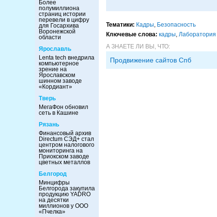
Более
полумиллиона
страниц истории
перевели в цифру
Тематики:
Кадры
,
Безопасность
для Госархива
Воронежской
Ключевые слова:
кадры
,
Лаборатория 
области
А ЗНАЕТЕ ЛИ ВЫ, ЧТО:
Ярославль
Lenta tech внедрила
Продвижение сайтов Спб
компьютерное
зрение на
Ярославском
шинном заводе
«Кордиант»
Тверь
МегаФон обновил
сеть в Кашине
Рязань
Финансовый архив
Directum СЭД+ стал
центром налогового
мониторинга на
Приокском заводе
цветных металлов
Белгород
Минцифры
Белгорода закупила
продукцию YADRO
на десятки
миллионов у ООО
«Пчелка»