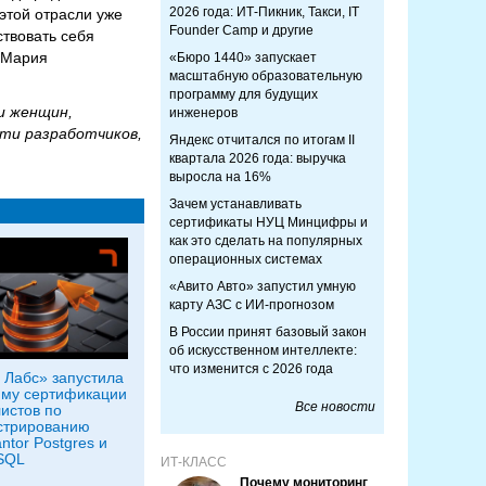
2026 года: ИТ-Пикник, Такси, IT
этой отрасли уже
Founder Camp и другие
ствовать себя
 Мария
«Бюро 1440» запускает
масштабную образовательную
программу для будущих
ди женщин,
инженеров
сти разработчиков,
Яндекс отчитался по итогам II
квартала 2026 года: выручка
выросла на 16%
Зачем устанавливать
сертификаты НУЦ Минцифры и
как это сделать на популярных
операционных системах
«Авито Авто» запустил умную
карту АЗС с ИИ-прогнозом
В России принят базовый закон
об искусственном интеллекте:
что изменится с 2026 года
 Лабс» запустила
му сертификации
Все новости
истов по
стрированию
ntor Postgres и
SQL
ИТ-КЛАСС
Почему мониторинг