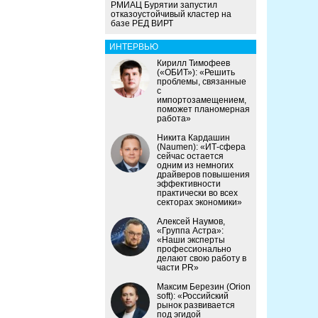
РМИАЦ Бурятии запустил
отказоустойчивый кластер на
базе РЕД ВИРТ
ИНТЕРВЬЮ
Кирилл Тимофеев
(«ОБИТ»): «Решить
проблемы, связанные
с
импортозамещением,
поможет планомерная
работа»
Никита Кардашин
(Naumen): «ИТ-сфера
сейчас остается
одним из немногих
драйверов повышения
эффективности
практически во всех
секторах экономики»
Алексей Наумов,
«Группа Астра»:
«Наши эксперты
профессионально
делают свою работу в
части PR»
Максим Березин (Orion
soft): «Российский
рынок развивается
под эгидой