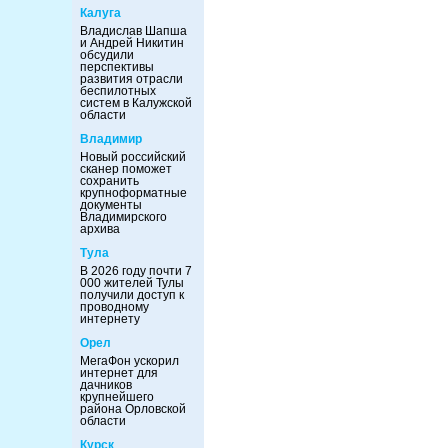
Калуга
Владислав Шапша
и Андрей Никитин
обсудили
перспективы
развития отрасли
беспилотных
систем в Калужской
области
Владимир
Новый российский
сканер поможет
сохранить
крупноформатные
документы
Владимирского
архива
Тула
В 2026 году почти 7
000 жителей Тулы
получили доступ к
проводному
интернету
Орел
МегаФон ускорил
интернет для
дачников
крупнейшего
района Орловской
области
Курск