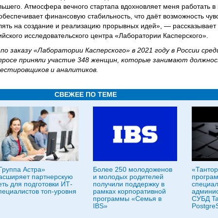
льшего. Атмосфера вечного стартапа вдохновляет меня работать в 
 обеспечивает финансовую стабильность, что даёт возможность чув
лять на создание и реализацию прорывных идей», — рассказывает
ийского исследовательского центра «Лаборатории Касперского».
по заказу «Лаборатории Касперского» в 2021 году в России сре
опросе приняли участие 348 женщин, которые занимают должно
естировщиков и аналитиков.
СВЕЖЕЕ ПО ТЕМЕ
Группа Астра»
Более 250 молодоженов
«Тантор
асширяет партнерскую
и молодых родителей
програм
еть для подготовки ИТ-
получили поддержку в
специал
пециалистов топ-уровня
рамках корпоративной
админи
программы «Семья в
СУБД Ta
IBS»
Postgre