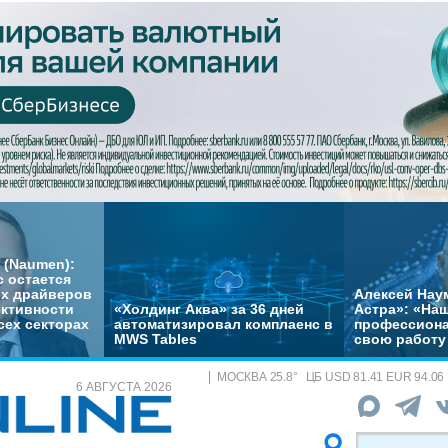
 (Naumen):
с остается
их драйверов
Алексей Нау
ктивности
«Холдинг Аква» за 36 дней
Астра»: «На
сех секторах
автоматизировал комплаенс в
профессиона
MWS Tables
свою работу 
МОСКВА
25.8
°
ЦБ
USD 81.41 EUR 94.06
6 АВГУСТА 2026