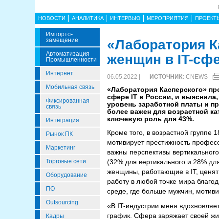
НОВОСТИ
АНАЛИТИКА
ИНТЕРВЬЮ
МЕРОПРИЯТИЯ
ПРОЕКТ
Импорто­
Замещение
«Лаборатория К
Автоматизация
женщин в IT-сф
Промышленности
Интернет
06.05.2022 |
ИСТОЧНИК:
CNEWS
Мобильная связь
«Лаборатория Касперского» про
сфере IT в России, и выяснила
Фиксированная
уровень заработной платы и п
связь
более важен для возрастной кате
ключевую роль для 43%.
Интеграция
Кроме того, в возрастной группе 1
Рынок ПК
мотивирует престижность професс
Маркетинг
важны перспективы вертикального
Торговые сети
(32% для вертикального и 28% для 
женщины, работающие в IT, ценят
Оборудование
работу в любой точке мира благо
ПО
среде, где больше мужчин, мотив
Outsourcing
«В IT-индустрии меня вдохновляет
график. Сфера заряжает своей жи
Кадры