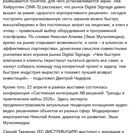
размывается понятие, для чего устанавливается экран. Лев
Хайруллин (SNK-S) рассказал, что рынок Digital Signage давно
вышел за рамки «дорогого корпоративного решения»: сегодня
построить централизованную сесть экранов можно быстро,
масштабируемо и без постоянных затрат на лицензии, а ключ к
этому – правильный выбор оборудования и программной
платформы. По словам Николая Алаева (Экью Мультимедиа),
кризис на рынке открывает возможности, и сила – в альянсах и
эффективных партнерствах, донесении смыслов совместными
усилиями всех игроков рынка Digital Signage. «Чем быстрее
компании и клиенты перестанут пытаться делать все сами, а
начнут собирать команду под конкретный проект и задачу, тем
быстрее индустрия вырастет и покажет лучший возврат
инвестиций», - подытожил Дмитрий Чидиров.
Кроме того, 22 апреля в рамках выставки состоялась
конференция «Системная интеграция АВ решений. Тренды и
практические кейсы 2026». Здесь эксперты
продемонстрировали актуальные тенденции оснащения аудио-
видео решениями объектов из разных сфер. Модерировал
мероприятие Николай Алаев, директор по развитию, Экью
Мультимедиа.
Сергей Ткаченко (ЕС ДИСТРИБУЦИЯ) выступил с докладом о