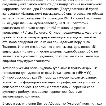
создания уникального контента для поддержания выставочного
нарратива. Александра Герасимова (Государственный музей-
заповедник «Царицыно») рассказала об опыте создания образа
императрицы Екатерины II с помощью ИИ. Татьяна Николаева
(«Государственный музей-заповедник Л. Н. Толстого»)
рассказала об опыте создания ИИ-текстов на уровне
произведений Льва Толстого. Спикер предложила слушателям
проверить свою литературную интуицию и угадать, какой из
отрывков придумал ИИ, а какой принадлежит перу Льва
Толстого. Итогом эксперимента стали вывод: сделанное ИИ
видно сразу – стилистические штампы, однообразие, обилие
эпитетов и оценочных суждений, повторы, много лишнего при
видимой структурированности.
Технологический блок «Аудиовизуальные и мультимедийные
технологии для музеев» открыл Ильи Фаизова («ВИЖУ»).
Спикер рассказал, как ИИ помогает музею на самых ранних
этапах – при формировании идеи и брифа, так как ускоряет и
облегчает процессы работы с артефактами, берет на себя
рутинную работу: генерацию черновиков, быструю
визуализацию контента.
В своем выступлении Виктор Абраменко (Ascreen) пояснил, как