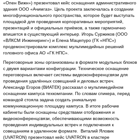
«Опен Вижн») презентовал кейс оснащения административного
здания ООО «Ачимгаз». Цель проекта заключалась в создании
многофункционального пространства, которое будет выступать
площадкой для проведения корпоративных мероприятий,
презентаций и официальных приёмов, а также гармонично
впишется в существующий интерьер. Игорь Суржиков (ООО
«ВЛКСМ Инжиниринг») и Елена Мацепуро (ГК «НПС»)
продемонстрировали комплекс мультимедийных решений
головного офиса АО «ГК НПС».
Переговорные зоны организованы в формате модульных блоков
с двумя вариантами конфигурации. Техническое оснащение
переговорных включает системы видеоконференцсвязи для
проведения удалённых совещаний и деловых встреч.
Александр Егоров (ВИАТЕК) рассказал о мультимедийном
оснащении кампуса техкомпании. По словам спикера, перед
командой стояла задача создать уникальную
коммуникационную площадку кампуса. В итоге рабочие
кабинеты были оснащены средствами отображения и
видеоконференцсвязи, обеспечивающими возможность
проведения индивидуальных встреч и подключения к
совещаниям в удаленном формате. Виталий Яловик
(UVATRON) презентовал кейс UVATRON в кластере