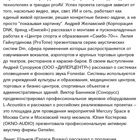
технологиях и трендах proAV. Успех проекта сегодня зависит от
того, насколько видео, звук, свет, ИИ и сеть, работают как
единый живой организм, решая конкретные бизнес-задачи, а не
просто "показывая картинку". Андрей Желамский (Корпорация
DNK, бренд «Енисей») рассказал о монтаже и пусконаладочных
работах в «Центре спорта и образования «Самбо-70»». Лилия
Гайнутдинова (ProTone) презентовала серию акустических
систем Dm, сфера применения которых распространяется от
озвучивания вокзалов, аэропортов и крупных торговых центров
до театров, ресторанов и караоке-баров. В своем выступлении
Андрей Сухоруков (ООО «ДИЛЕРЦЕНТР») рассказал о системах
оповещения и фонового звука Fonestar. Системы используются
для учреждений культуры и образования, медицинских центров,
торговых и бизнес-центров, спортивных объектов и
административных зданий. Виктор Банников (Сонорусс)
продемонстрировал профессиональное звуковое оборудование
L-Acoustics и рассказал о российских реализованных проектах –
это площадка для проведения мероприятий Mercury Space в
Москва Сити и Московский театр мюзикла. Юлия Костерова
(OKNO-AUDIO) презентовала профессиональную активную
акустику фирмы Genelec.
Денис Шлыков (Espace Bureau) рассказал о продукции