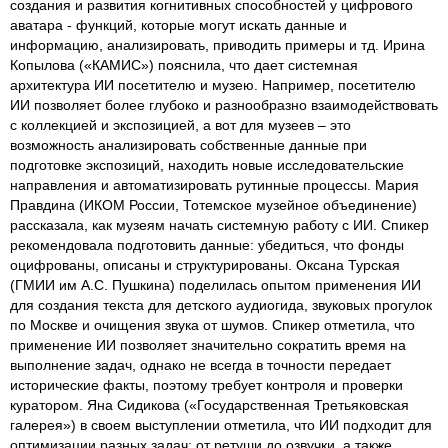
создания и развития когнитивных способностей у цифрового
аватара - функций, которые могут искать данные и
информацию, анализировать, приводить примеры и тд. Ирина
Копылова («КАМИС») пояснила, что дает системная
архитектура ИИ посетителю и музею. Например, посетителю
ИИ позволяет более глубоко и разнообразно взаимодействовать
с коллекцией и экспозицией, а вот для музеев – это
возможность анализировать собственные данные при
подготовке экспозиций, находить новые исследовательские
направления и автоматизировать рутинные процессы. Мария
Правдина (ИКОМ России, Тотемское музейное объединение)
рассказала, как музеям начать системную работу с ИИ. Спикер
рекомендовала подготовить данные: убедиться, что фонды
оцифрованы, описаны и структурированы. Оксана Турская
(ГМИИ им А.С. Пушкина) поделилась опытом применения ИИ
для создания текста для детского аудиогида, звуковых прогулок
по Москве и очищения звука от шумов. Спикер отметила, что
применение ИИ позволяет значительно сократить время на
выполнение задач, однако не всегда в точности передает
исторические факты, поэтому требует контроля и проверки
куратором. Яна Сидикова («Государственная Третьяковская
галерея») в своем выступлении отметила, что ИИ подходит для
оптимизации разных задач: от ретуши до озвучки, а также