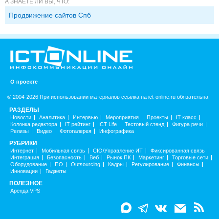
А ЗНАЕТЕ ЛИ ВЫ, ЧТО:
Продвижение сайтов Спб
О проекте
© 2004-2026 При использовании материалов ссылка на ict-online.ru обязательна
РАЗДЕЛЫ
Новости
Аналитика
Интервью
Мероприятия
Проекты
IT класс
Колонка редактора
IT рейтинг
ICT Life
Тестовый стенд
Фигура речи
Релизы
Видео
Фотогалерея
Инфографика
РУБРИКИ
Интернет
Мобильная связь
CIO/Управление ИТ
Фиксированная связь
Интеграция
Безопасность
Веб
Рынок ПК
Маркетинг
Торговые сети
Оборудование
ПО
Outsourcing
Кадры
Регулирование
Финансы
Инновации
Гаджеты
ПОЛЕЗНОЕ
Аренда VPS