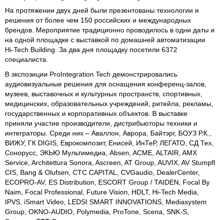
На протяжении двух дней были презентованы технологии и
решения от более чем 150 российских и международных
брендов. Мероприятие традиционно проводилось в одни даты и
на одной площадке с выставкой по домашней автоматизации
Hi-Tech Building. За два дня площадку посетили 6372
специалиста.
В экспозиции ProIntegration Tech демонстрировались
аудиовизуальные решения для оснащения конференц-залов,
музеев, выставочных и культурных пространств, спортивных,
медицинских, образовательных учреждений, ритейла, рекламы,
государственных и корпоративных объектов. В выставке
приняли участие производители, дистрибьюторы техники и
интеграторы. Среди них – Аваллон, Аврора, Байтэрг, БОУЗ Р.К.,
ВИЖУ, ГК DIGIS, Еврокомпозит, Енисей, ИнТеР, ЛЕГАТО, СД Тех,
Сонорусс, ЭКЬЮ Мультимедиа, Absen, ACME, ALTAIR, AMX
Service, Architettura Sonora, Ascreen, AT Group, AUVIX, AV Stumpfl
CIS, Bang & Olufsen, CTC CAPITAL, CVGaudio, DealerCenter,
ECOPRO-AV, ES Distribution, ESCORT Group / TAIDEN, Focal By
Naim, Focal Professional, Future Vision, HDLT, Hi-Tech Media,
IPVS, iSmart Video, LEDSI SMART INNOVATIONS, Mediasystem
Group, OKNO-AUDIO, Polymedia, ProTone, Scena, SNK-S,