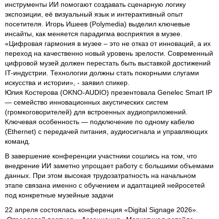
инструменты ИИ помогают создавать сценарную логику
экспозиции, её визуальный язык и интерактивный опыт
посетителя. Игорь Ишеев (Polymedia) выделил ключевые
инсайты, как меняется парадигма восприятия в музее.
«Цифровая гармония в музее – это не отказ от инноваций, а их
переход на качественно новый уровень зрелости. Современный
цифровой музей должен перестать быть выставкой достижений
IT-индустрии. Технологии должны стать покорными слугами
искусства и истории», - заявил спикер.
Юлия Костерова (OKNO-AUDIO) презентовала Genelec Smart IP
— семейство инновационных акустических систем
(громкоговорителей) для встроенных аудиоприложений.
Ключевая особенность — подключение по одному кабелю
(Ethernet) с передачей питания, аудиосигнала и управляющих
команд.
В завершение конференции участники сошлись на том, что
внедрение ИИ заметно упрощает работу с большими объемами
данных. При этом высокая трудозатратность на начальном
этапе связана именно с обучением и адаптацией нейросетей
под конкретные музейные задачи
22 апреля состоялась конференция «Digital Signage 2026».