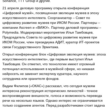
Sonance, TTT Group и другие.
21 апреля деловую программу открыла конференция
«Цифровой музей», посвященная эволюции музеев в эпоху
искусственного интеллекта. Соорганизатор – Совет по
цифровому развитию музеев при ИКОМ России. Партнеры –
компании Ascreen и «ВИЖУ». Партнер деловой программы –
Polymedia. Модерировал мероприятие Илья Тамбовцев,
Председатель Совета по цифровому развитию музеев при
ИКОМ России, член президиума АДИТ, куратор ИТ-проектов
связи Государственного Эрмитажа.
Открыл конференцию блок «Цифровая эволюция музеев: эпоха
искусственного интеллекта», где первым выступил Илья
Тамбовцев. Он отметил, что технологии имеют огромный
потенциал использования в музейной сфере, но никакая
нейросеть не заменит экспертизу куратора, научного
сотрудника или хранителя фондов.
Вадим Филипов («ОКАС») рассказал, что сегодня музеям
интересна реконструкция исторических личностей - точное
воспроизведение внешности, голоса и возможность перевода
речи на несколько языков. Однако интерес не ограничивается
только созданием агентов. Перед разработчиками стоит задача