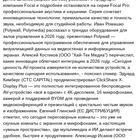
компании Focal и подробнее остановился на серии Focal Pro:
профессиональная акустика и наушники. Серия сочетает
инновационные технологии, премиальное качество и точность
звука, необходимую для студийной работы. Иван Ромашко
(Polywall, Polymedia) рассказал о трендах оборудования для
залов управления в 2026 году, презентовал Polywall —
профессиональное программное обеспечение для управления
визуализацией данных на видеостенах и информационных
экранах. Алексей Костиков (ООО "Хай-Тек Медиа") перечислил,
какие инновации облегчают интеграцию в 2026 году. «Сегодня
ценность AV-проекта измеряется не количеством устройств, а
качеством сценария использования», - пояснил спикер. Эдуард
Кимберг (CTC CAPITAL) продемонстрировал ClickShare X-
Display Plus — это полностью интегрированное беспроводное
AV-устройство «всё в одном» с 4K-дисплеем, 16 микрофонами,
камерой и поддержкой BYOM для проведения
видеоконференций и презентаций с кристально чистым звуком
и изображением. Евгений Глинский (ЕС ДИСТРИБУЦИЯ)
отметил, что сегодня переговорные комнаты – это уже не
скучные комнаты с экранном и микрофонами, а настоящие
«умные пространства», где мультимедиа и ИИ делают встречи
удобнее, быстрее и продуктивнее. Александр Исаков (ООО