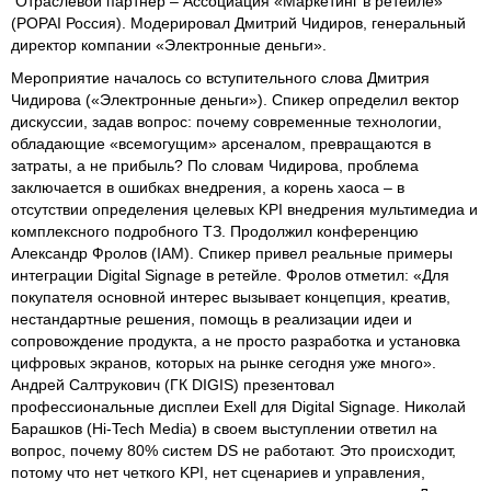
Отраслевой партнер – Ассоциация «Маркетинг в ретейле»
(POPAI Россия). Модерировал Дмитрий Чидиров, генеральный
директор компании «Электронные деньги».
Мероприятие началось со вступительного слова Дмитрия
Чидирова («Электронные деньги»). Спикер определил вектор
дискуссии, задав вопрос: почему современные технологии,
обладающие «всемогущим» арсеналом, превращаются в
затраты, а не прибыль? По словам Чидирова, проблема
заключается в ошибках внедрения, а корень хаоса – в
отсутствии определения целевых KPI внедрения мультимедиа и
комплексного подробного ТЗ. Продолжил конференцию
Александр Фролов (IAM). Спикер привел реальные примеры
интеграции Digital Signage в ретейле. Фролов отметил: «Для
покупателя основной интерес вызывает концепция, креатив,
нестандартные решения, помощь в реализации идеи и
сопровождение продукта, а не просто разработка и установка
цифровых экранов, которых на рынке сегодня уже много».
Андрей Салтрукович (ГК DIGIS) презентовал
профессиональные дисплеи Exell для Digital Signage. Николай
Барашков (Hi-Tech Media) в своем выступлении ответил на
вопрос, почему 80% систем DS не работают. Это происходит,
потому что нет четкого KPI, нет сценариев и управления,