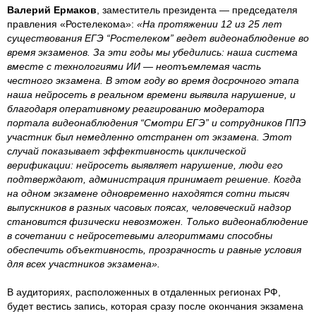
Валерий Ермаков
, заместитель президента — председателя
правления «Ростелекома»:
«На протяжении 12 из 25 лет
существования ЕГЭ “Ростелеком” ведет видеонаблюдение во
время экзаменов. За эти годы мы убедились: наша система
вместе с технологиями ИИ — неотъемлемая часть
честного экзамена. В этом году во время досрочного этапа
наша нейросеть в реальном времени выявила нарушение, и
благодаря оперативному реагированию модератора
портала видеонаблюдения “Смотри ЕГЭ” и сотрудников ППЭ
участник был немедленно отстранен от экзамена. Этот
случай показывает эффективность циклической
верификации: нейросеть выявляет нарушение, люди его
подтверждают, администрация принимает решение. Когда
на одном экзамене одновременно находятся сотни тысяч
выпускников в разных часовых поясах, человеческий надзор
становится физически невозможен. Только видеонаблюдение
в сочетании с нейросетевыми алгоритмами способны
обеспечить объективность, прозрачность и равные условия
для всех участников экзамена».
В аудиториях, расположенных в отдаленных регионах РФ,
будет вестись запись, которая сразу после окончания экзамена