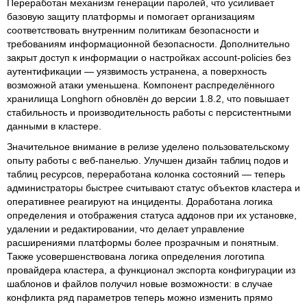
Переработан механизм генерации паролей, что усиливает
базовую защиту платформы и помогает организациям
соответствовать внутренним политикам безопасности и
требованиям информационной безопасности. Дополнительно
закрыт доступ к информации о настройках account-policies без
аутентификации — уязвимость устранена, а поверхность
возможной атаки уменьшена. Компонент распределённого
хранилища Longhorn обновлён до версии 1.8.2, что повышает
стабильность и производительность работы с персистентными
данными в кластере.
Значительное внимание в релизе уделено пользовательскому
опыту работы с веб-панелью. Улучшен дизайн таблиц подов и
таблиц ресурсов, переработана колонка состояний — теперь
администраторы быстрее считывают статус объектов кластера и
оперативнее реагируют на инциденты. Доработана логика
определения и отображения статуса аддонов при их установке,
удалении и редактировании, что делает управление
расширениями платформы более прозрачным и понятным.
Также усовершенствована логика определения логотипа
провайдера кластера, а функционал экспорта конфигурации из
шаблонов и файлов получил новые возможности: в случае
конфликта ряд параметров теперь можно изменить прямо