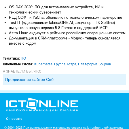
OS DAY 2026: ПО для встраиваемых устройств, ИИ и
технологический суверенитет
РЕД СОФТ и YuChat объявляют о технологическом партнерстве
Test IT («Девелоника» fabricaONE.AI, акционер – ГК Softline)
выпустила новую версию 5.8 Fornax с поддержкой MCP
Astra Linux лидирует в рейтинге российских операционных систем
Документация в CRM-платформе «Модус» теперь обновляется
вместе с кодом
Тематики:
ПО
Ключевые слова:
Kubernetes
,
Группа Астра
,
Платформа Боцман
А ЗНАЕТЕ ЛИ ВЫ, ЧТО:
Продвижение сайтов Спб
О проекте
© 2004-2026 При использовании материалов ссылка на ict-online.ru обязательна