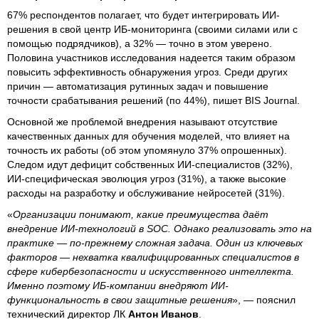
67% респондентов полагает, что будет интегрировать ИИ-
решения в свой центр ИБ-мониторинга (своими силами или с
помощью подрядчиков), а 32% — точно в этом уверено.
Половина участников исследования надеется таким образом
повысить эффективность обнаружения угроз. Среди других
причин — автоматизация рутинных задач и повышение
точности срабатывания решений (по 44%), пишет BIS Journal.
Основной же проблемой внедрения называют отсутствие
качественных данных для обучения моделей, что влияет на
точность их работы (об этом упомянуло 37% опрошенных).
Следом идут дефицит собственных ИИ-специалистов (32%),
ИИ-специфическая эволюция угроз (31%), а также высокие
расходы на разработку и обслуживание нейросетей (31%).
«
Организации понимают, какие преимущества даёт
внедрение ИИ-технологий в SOC. Однако реализовать это на
практике — по-прежнему сложная задача. Один из ключевых
факторов — нехватка квалифицированных специалистов в
сфере кибербезопасности и искусственного интеллекта.
Именно поэтому ИБ-компании внедряют ИИ-
функциональность в свои защитные решения
», — пояснил
технический директор ЛК
Антон Иванов
.