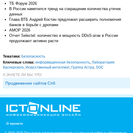
ТБ Форум 2026
В России наметился тренд на сокращение количества утечек
данных
Глава ВТБ Андрей Костин предложил расширить полномочия
банков в борьбе с дропами
АМОР 2026
Отчет Selectel: количество и мощность DDoS-атак в России
продолжают активно расти
Тематики:
Безопасность
Ключевые слова:
информационная безопасность
,
Лаборатория
Касперского
,
Искусственный интеллект
,
Группа Астра
,
SOC
А ЗНАЕТЕ ЛИ ВЫ, ЧТО:
Продвижение сайтов Спб
О проекте
© 2004-2026 При использовании материалов ссылка на ict-online.ru обязательна