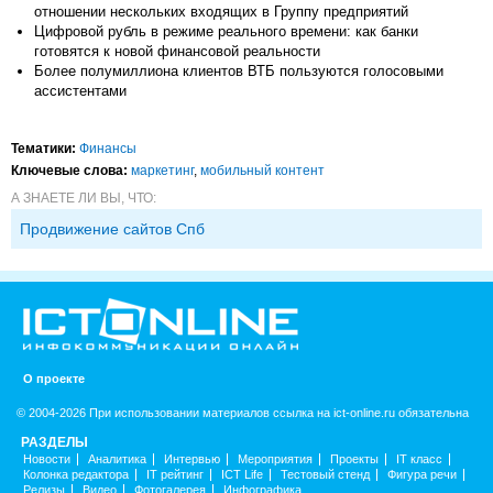
отношении нескольких входящих в Группу предприятий
Цифровой рубль в режиме реального времени: как банки
готовятся к новой финансовой реальности
Более полумиллиона клиентов ВТБ пользуются голосовыми
ассистентами
Тематики:
Финансы
Ключевые слова:
маркетинг
,
мобильный контент
А ЗНАЕТЕ ЛИ ВЫ, ЧТО:
Продвижение сайтов Спб
О проекте
© 2004-2026 При использовании материалов ссылка на ict-online.ru обязательна
РАЗДЕЛЫ
Новости
Аналитика
Интервью
Мероприятия
Проекты
IT класс
Колонка редактора
IT рейтинг
ICT Life
Тестовый стенд
Фигура речи
Релизы
Видео
Фотогалерея
Инфографика