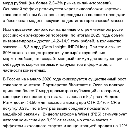
млрд рублей (не более 2,5–3% рынка онлайн‑торговли).
Основной эффект реализуется через видеообложки карточек
товаров и обзоры блогеров с переходом на внешние площадки,
а бесшовная модель покупки не достигает критической массы.
Исследователи опираются на данные о стремительном росте
российской электронной торговли: по итогам 2025 года объём
интернет‑продаж достиг 14,2–14,9 трлн рублей, а количество
заказов — 8,3 млрд (Data Insight, INFOLine). При этом свыше
80% заказов концентрируется у четырёх крупнейших
маркетплейсов, что создаёт мощный стимул для конкуренции за
счёт других маркетинговых инструментов и форматов, в
частности контентных.
В России на начало 2026 года фиксируется существенный рост
товарного контента. Партнёрство ВКонтакте и Ozon за полгода
принесло более 7 млрд просмотров публикаций с товарами,
конверсия из просмотра в заказ выросла в 5,7 раза. Яндекс
Ритм достиг >150 млн показов в месяц при CTR 2,4% и CR в
покупку 0,2%, что в 5–7 раз выше среднего показателя
медийной рекламы. Видеоплатформа Wibes (РВБ) стимулирует
авторов комиссией до 9,9% от заказа, но сталкивается с
эффектом «холодного старта» и концентрацией продаж на 12%