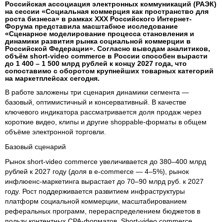
Российская ассоциация электронных коммуникаций (РАЭК)
на сессии «Социальная коммерция как пространство для
роста бизнеса» в рамках XXX Российского Интернет-
Форума представила масштабное исследование
«Сценарное моделирование процесса становления и
динамики развития рынка социальной коммерции в
Российской Федерации». Согласно выводам аналитиков,
объём short‑video commerce в России способен вырасти
до 1 400 – 1 500 млрд рублей к концу 2027 года, что
сопоставимо с оборотом крупнейших товарных категорий
на маркетплейсах сегодня.
В работе заложены три сценария динамики сегмента —
базовый, оптимистичный и консервативный. В качестве
ключевого индикатора рассматривается доля продаж через
короткие видео, клипы и другие shoppable-форматы в общем
объёме электронной торговли.
Базовый сценарий
Рынок short‑video commerce увеличивается до 380–400 млрд
рублей к 2027 году (доля в e‑commerce — 4–5%), рынок
инфлюенс-маркетинга вырастает до 70–90 млрд руб. к 2027
году. Рост поддерживается развитием инфраструктуры
платформ социальной коммерции, масштабированием
реферальных программ, перераспределением бюджетов в
пользу контентных CPA‑форматов. Short-video commerce