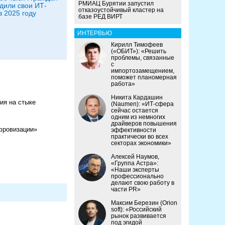
РМИАЦ Бурятии запустил
дили свои ИТ-
отказоустойчивый кластер на
в 2025 году
базе РЕД ВИРТ
ИНТЕРВЬЮ
Кирилл Тимофеев
(«ОБИТ»): «Решить
проблемы, связанные
с
импортозамещением,
поможет планомерная
работа»
Никита Кардашин
ия на стыке
(Naumen): «ИТ-сфера
сейчас остается
одним из немногих
драйверов повышения
фровизации»
эффективности
практически во всех
секторах экономики»
Алексей Наумов,
«Группа Астра»:
«Наши эксперты
профессионально
делают свою работу в
части PR»
Максим Березин (Orion
soft): «Российский
рынок развивается
под эгидой