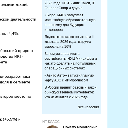
2026 года: ИТ-Пикник, Такси, IT
ономики знаний
Founder Camp и другие
«Бюро 1440» запускает
еской деятельности
масштабную образовательную
программу для будущих
инженеров
анял 4,4%.
Яндекс отчитался по итогам II
квартала 2026 года: выручка
выросла на 16%
ибольший прирост
Зачем устанавливать
водство ИКТ-
сертификаты НУЦ Минцифры и
енте
как это сделать на популярных
операционных системах
«Авито Авто» запустил умную
ии-разработчики
карту АЗС с ИИ-прогнозом
доля в сегменте
В России принят базовый закон
об искусственном интеллекте:
второе место по
что изменится с 2026 года
Все новости
к (+6,5%) и
ИТ-КЛАСС
Почему мониторинг