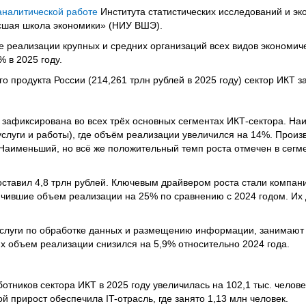
аналитической работе
Института статистических исследований и эк
сшая школа экономики» (НИУ ВШЭ).
 реализации крупных и средних организаций всех видов экономич
% в 2025 году.
о продукта России (214,261 трлн рублей в 2025 году) сектор ИКТ з
зафиксирована во всех трёх основных сегментах ИКТ-сектора. На
услуги и работы), где объём реализации увеличился на 14%. Произ
Наименьший, но всё же положительный темп роста отмечен в сегм
оставил 4,8 трлн рублей. Ключевым драйвером роста стали компан
чившие объем реализации на 25% по сравнению с 2024 годом. Их 
слуги по обработке данных и размещению информации, занимают 
их объем реализации снизился на 5,9% относительно 2024 года.
тников сектора ИКТ в 2025 году увеличилась на 102,1 тыс. челове
й прирост обеспечила IT-отрасль, где занято 1,13 млн человек.