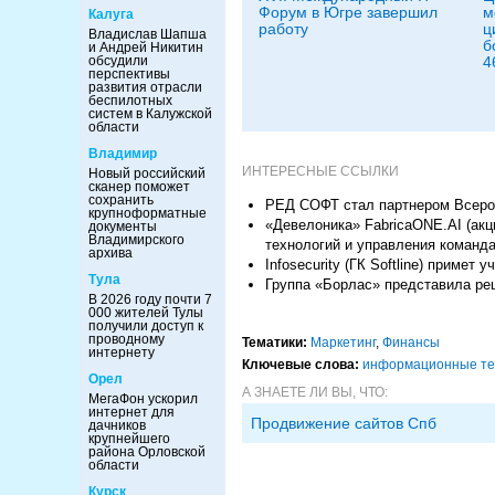
Форум в Югре завершил
м
Калуга
работу
ц
Владислав Шапша
б
и Андрей Никитин
4
обсудили
перспективы
развития отрасли
беспилотных
систем в Калужской
области
Владимир
ИНТЕРЕСНЫЕ ССЫЛКИ
Новый российский
сканер поможет
сохранить
РЕД СОФТ стал партнером Всеро
крупноформатные
«Девелоника» FabricaONE.AI (акци
документы
Владимирского
технологий и управления команд
архива
Infosecurity (ГК Softline) примет
Тула
Группа «Борлас» представила ре
В 2026 году почти 7
000 жителей Тулы
получили доступ к
проводному
Тематики:
Маркетинг
,
Финансы
интернету
Ключевые слова:
информационные те
Орел
А ЗНАЕТЕ ЛИ ВЫ, ЧТО:
МегаФон ускорил
интернет для
Продвижение сайтов Спб
дачников
крупнейшего
района Орловской
области
Курск