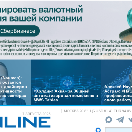
 (Naumen):
с остается
их драйверов
Алексей Нау
ктивности
«Холдинг Аква» за 36 дней
Астра»: «На
сех секторах
автоматизировал комплаенс в
профессиона
MWS Tables
свою работу 
МОСКВА
20.8
°
ЦБ
USD 81.41 EUR 94.06
7 АВГУСТА 2026