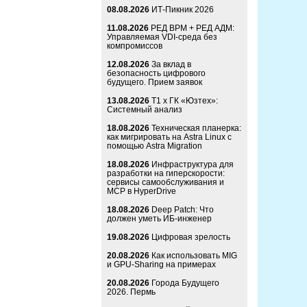
08.08.2026
ИТ-Пикник 2026
11.08.2026
РЕД ВРМ + РЕД АДМ:
Управляемая VDI-среда без
компромиссов
12.08.2026
За вклад в
безопасность цифрового
будущего. Прием заявок
13.08.2026
Т1 x ГК «Юзтех»:
Системный анализ
18.08.2026
Техническая планерка:
как мигрировать на Astra Linux с
помощью Astra Migration
18.08.2026
Инфраструктура для
разработки на гиперскорости:
сервисы самообслуживания и
MCP в HyperDrive
18.08.2026
Deep Patch: Что
должен уметь ИБ-инженер
19.08.2026
Цифровая зрелость
20.08.2026
Как использовать MIG
и GPU-Sharing на примерах
20.08.2026
Города Будущего
2026. Пермь