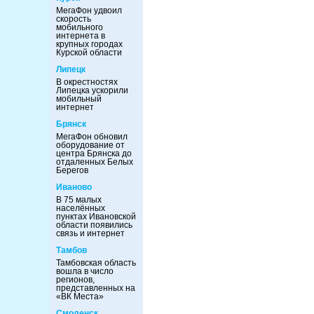
МегаФон удвоил
скорость
мобильного
интернета в
крупных городах
Курской области
Липецк
В окрестностях
Липецка ускорили
мобильный
интернет
Брянск
МегаФон обновил
оборудование от
центра Брянска до
отдаленных Белых
Берегов
Иваново
В 75 малых
населённых
пунктах Ивановской
области появились
связь и интернет
Тамбов
Тамбовская область
вошла в число
регионов,
представленных на
«ВК Места»
Смоленск