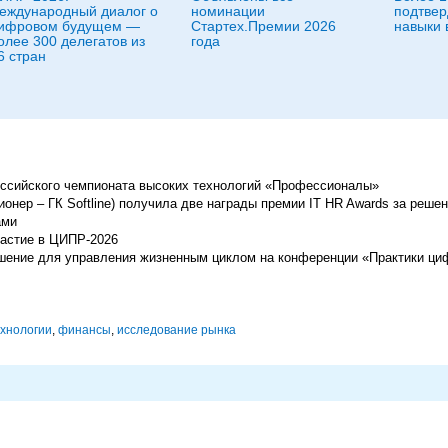
еждународный диалог о
номинации
подтвер
ифровом будущем —
Стартех.Премии 2026
навыки 
олее 300 делегатов из
года
6 стран
ссийского чемпионата высоких технологий «Профессионалы»
онер – ГК Softline) получила две награды премии IT HR Awards за решен
ами
 участие в ЦИПР-2026
шение для управления жизненным циклом на конференции «Практики ци
хнологии
,
финансы
,
исследование рынка