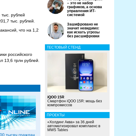
– это не набор
графиков, а основа
управления ИТ-
 тыс. рублей
системой
01,7 тыс. рублей.
Зашифровано не
значит невидимо:
акансий, что на 1,2
как искать угрозы
без расшифровки
ТЕСТОВЫЙ СТЕНД
ики российского
л 13,6 трлн рублей.
iQOO 15R
Смартфон iQOO 15R: мощь без
компромиссов
ПРОЕКТЫ
«Холдинг Аква» за 36 дней
автоматизировал комплаенс в
MWS Tables
00 тысяч граждан