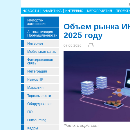
НОВОСТИ
АНАЛИТИКА
ИНТЕРВЬЮ
МЕРОПРИЯТИЯ
ПРОЕКТ
Импорто­
Замещение
Объем рынка ИКТ
Автоматизация
2025 году
Промышленности
Интернет
07.05.2026 |
Мобильная связь
Фиксированная
связь
Интеграция
Рынок ПК
Маркетинг
Торговые сети
Оборудование
ПО
Outsourcing
Фото: freepic.com
Кадры