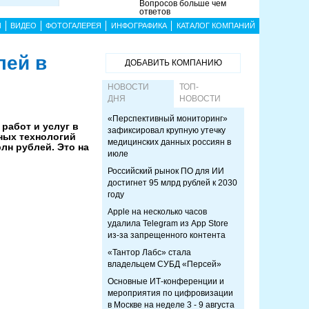
Вопросов больше чем
ответов
Ы
ВИДЕО
ФОТОГАЛЕРЕЯ
ИНФОГРАФИКА
КАТАЛОГ КОМПАНИЙ
лей в
ДОБАВИТЬ КОМПАНИЮ
НОВОСТИ
ТОП-
ДНЯ
НОВОСТИ
«Перспективный мониторинг»
работ и услуг в
зафиксировал крупную утечку
ных технологий
медицинских данных россиян в
рлн рублей. Это на
июле
Российский рынок ПО для ИИ
достигнет 95 млрд рублей к 2030
году
Apple на несколько часов
удалила Telegram из App Store
из-за запрещенного контента
«Тантор Лабс» стала
владельцем СУБД «Персей»
Основные ИТ-конференции и
мероприятия по цифровизации
в Москве на неделе 3 - 9 августа