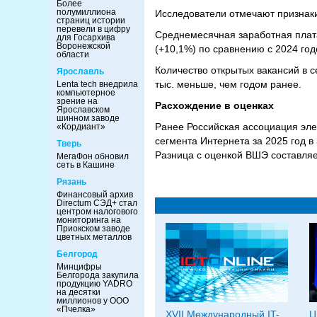
Более
полумиллиона
Исследователи отмечают признаки
страниц истории
перевели в цифру
Среднемесячная заработная плата 
для Госархива
Воронежской
(+10,1%) по сравнению с 2024 год
области
Количество открытых вакансий в се
Ярославль
тыс. меньше, чем годом ранее.
Lenta tech внедрила
компьютерное
зрение на
Расхождение в оценках
Ярославском
шинном заводе
Ранее Российская ассоциация эле
«Кордиант»
сегмента Интернета за 2025 год в
Тверь
Разница с оценкой ВШЭ составляе
МегаФон обновил
сеть в Кашине
Рязань
Финансовый архив
Directum СЭД+ стал
центром налогового
мониторинга на
Приокском заводе
цветных металлов
Белгород
Минцифры
Белгорода закупила
продукцию YADRO
на десятки
миллионов у ООО
«Пчелка»
XVII Международный IT-
Ц