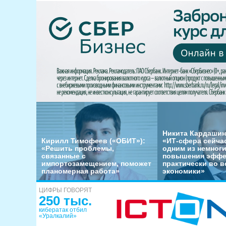
Никита Кардашин
Кирилл Тимофеев («ОБИТ»):
«ИТ-сфера сейча
«Решить проблемы,
одним из немног
связанные с
повышения эффе
импортозамещением, поможет
практически во в
планомерная работа»
экономики»
ЦИФРЫ ГОВОРЯТ
250 тыс.
кибератак отбил
«Уралкалий»