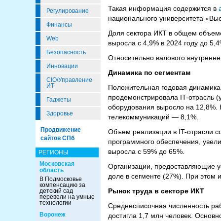
Такая информация содержится в
Регулирование
национального университета «Вы
Финансы
Доля сектора ИКТ в общем объеме
Web
выросла с 4,9% в 2024 году до 5,4
Безопасность
Относительно валового внутреннег
Инновации
Динамика по сегментам
CIO/Управление
ИТ
Положительная годовая динамика 
продемонстрировала IT-отрасль (
Гаджеты
оборудования выросло на 12,8%. 
Здоровье
телекоммуникаций — 8,1%.
Продвижение
Объем реализации в IT-отрасли с
сайтов СПб
программного обеспечения, увели
выросла с 59% до 65%.
РЕГИОНЫ
Московская
Организации, предоставляющие у
область
доле в сегменте (27%). При этом 
В Подмосковье
компенсацию за
Рынок труда в секторе ИКТ
детский сад
перевели на умные
технологии
Среднесписочная численность рабо
Воронеж
достигла 1,7 млн человек. Основно