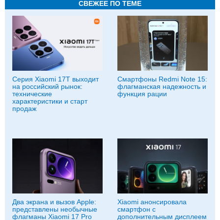
СВЕЖЕЕ ПО ТЕМЕ
Серия Xiaomi 17T выходит
Смартфоны Redmi Note 15:
на российский рынок:
флагманская надежность и
технические
функция рации
характеристики и старт
продаж
Два экрана и вызов Apple:
Xiaomi анонсировала
представлены необычные
смартфон с
флагманы Xiaomi 17 Pro
дополнительным дисплеем