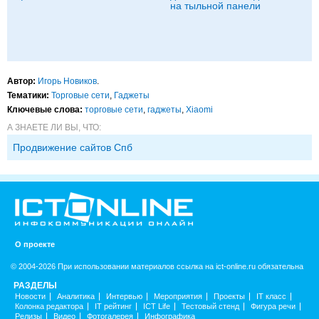
на тыльной панели
Автор:
Игорь Новиков
.
Тематики:
Торговые сети
,
Гаджеты
Ключевые слова:
торговые сети
,
гаджеты
,
Xiaomi
А ЗНАЕТЕ ЛИ ВЫ, ЧТО:
Продвижение сайтов Спб
О проекте
© 2004-2026 При использовании материалов ссылка на ict-online.ru обязательна
РАЗДЕЛЫ
Новости
Аналитика
Интервью
Мероприятия
Проекты
IT класс
Колонка редактора
IT рейтинг
ICT Life
Тестовый стенд
Фигура речи
Релизы
Видео
Фотогалерея
Инфографика