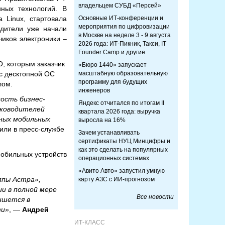
владельцем СУБД «Персей»
нных технологий. В
 Linux, стартовала
Основные ИТ-конференции и
мероприятия по цифровизации
одители уже начали
в Москве на неделе 3 - 9 августа
чиков электроники –
2026 года: ИТ-Пикник, Такси, IT
Founder Camp и другие
О, которым заказчик
«Бюро 1440» запускает
 с десктопной ОС
масштабную образовательную
программу для будущих
лом.
инженеров
ость бизнес-
Яндекс отчитался по итогам II
уководителей
квартала 2026 года: выручка
вных мобильных
выросла на 16%
тили в пресс-службе
Зачем устанавливать
сертификаты НУЦ Минцифры и
как это сделать на популярных
обильных устройств
операционных системах
«Авито Авто» запустил умную
ппы Астра»,
карту АЗС с ИИ-прогнозом
ии в полной мере
Все новости
пишется в
ти»
, —
Андрей
ИТ-КЛАСС