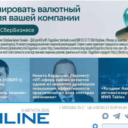
Никита Кардашин (Naumen):
 («ОБИТ»):
«ИТ-сфера сейчас остается
мы,
одним из немногих драйверов
повышения эффективности
«Холдинг Акв
ем, поможет
практически во всех секторах
автоматизир
ота»
экономики»
MWS Tables
МОСКВА
23.1
°
ЦБ
USD 82.17 EUR 94.84
9 АВГУСТА 2026