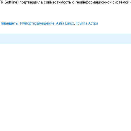
 Softline) подтвердила совместимость с геоинформационной системой
,
планшеты
,
Импорто­замещение
,
Astra Linux
,
Группа Астра