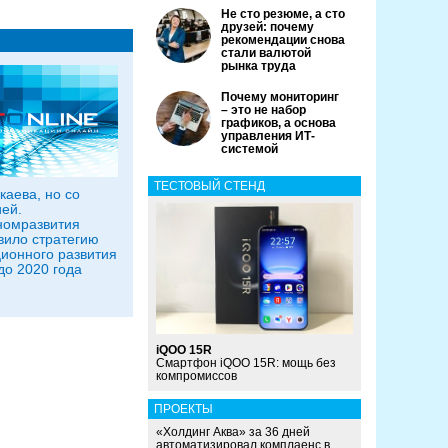
Не сто резюме, а сто
друзей: почему
рекомендации снова
стали валютой
рынка труда
Почему мониторинг
– это не набор
графиков, а основа
управления ИТ-
системой
ТЕСТОВЫЙ СТЕНД
каева, но со
ией.
номразвития
вило стратегию
ионного развития
до 2020 года
iQOO 15R
Смартфон iQOO 15R: мощь без
компромиссов
ПРОЕКТЫ
«Холдинг Аква» за 36 дней
автоматизировал комплаенс в