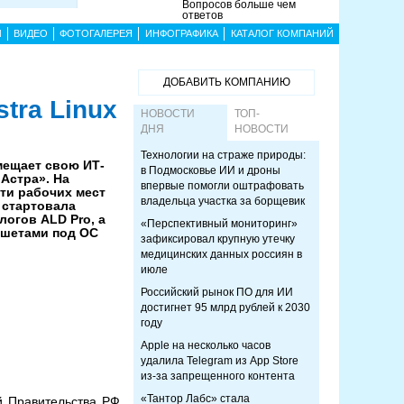
Вопросов больше чем
ответов
Ы
ВИДЕО
ФОТОГАЛЕРЕЯ
ИНФОГРАФИКА
КАТАЛОГ КОМПАНИЙ
ДОБАВИТЬ КОМПАНИЮ
tra Linux
НОВОСТИ
ТОП-
ДНЯ
НОВОСТИ
Технологии на страже природы:
ещает свою ИТ-
в Подмосковье ИИ и дроны
Астра». На
впервые помогли оштрафовать
ти рабочих мест
владельца участка за борщевик
 стартовала
алогов ALD Pro, а
«Перспективный мониторинг»
ншетами под ОС
зафиксировал крупную утечку
медицинских данных россиян в
июле
Российский рынок ПО для ИИ
достигнет 95 млрд рублей к 2030
году
Apple на несколько часов
удалила Telegram из App Store
из-за запрещенного контента
«Тантор Лабс» стала
й Правительства РФ