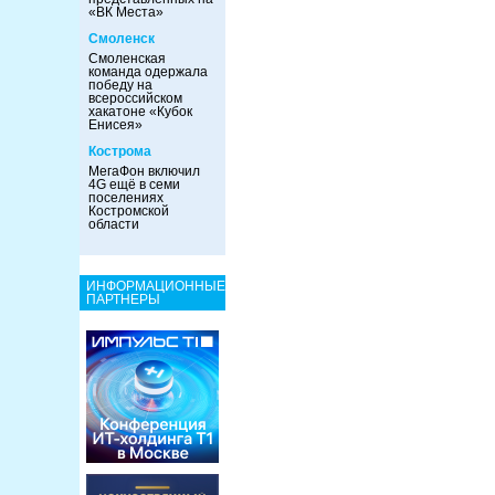
«ВК Места»
Смоленск
Смоленская
команда одержала
победу на
всероссийском
хакатоне «Кубок
Енисея»
Кострома
МегаФон включил
4G ещё в семи
поселениях
Костромской
области
ИНФОРМАЦИОННЫЕ
ПАРТНЕРЫ