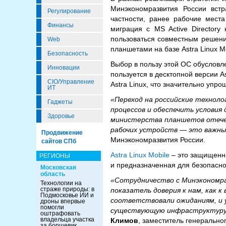
Минэкономразвития России встр
Регулирование
частности, ранее рабочие места
Финансы
миграция с MS Active Director
пользоваться совместным решен
Web
планшетами на базе Astra Linux Mo
Безопасность
Выбор в пользу этой ОС обусловле
Инновации
пользуется в десктопной версии A
CIO/Управление
Astra Linux, что значительно уп
ИТ
«Переход на российские технол
Гаджеты
процессов и обеспечить услови
Здоровье
министерства планшетов отечест
рабочих устройств — это важны
Продвижение
Минэкономразвития России.
сайтов СПб
Astra Linux Mobile
– это защищенн
РЕГИОНЫ
и предназначенная для безопасн
Московская
область
«Сотрудничество с Минэкономра
Технологии на
страже природы: в
показатель доверия к нам, как к
Подмосковье ИИ и
соответствовали ожиданиям, и у
дроны впервые
помогли
существующую инфраструктуру з
оштрафовать
владельца участка
Климов
, заместитель генерально
за борщевик