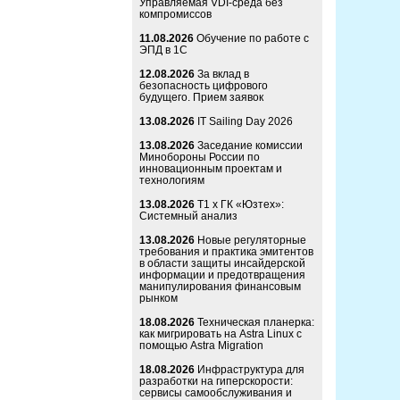
Управляемая VDI-среда без
компромиссов
11.08.2026
Обучение по работе с
ЭПД в 1С
12.08.2026
За вклад в
безопасность цифрового
будущего. Прием заявок
13.08.2026
IT Sailing Day 2026
13.08.2026
Заседание комиссии
Минобороны России по
инновационным проектам и
технологиям
13.08.2026
Т1 x ГК «Юзтех»:
Системный анализ
13.08.2026
Новые регуляторные
требования и практика эмитентов
в области защиты инсайдерской
информации и предотвращения
манипулирования финансовым
рынком
18.08.2026
Техническая планерка:
как мигрировать на Astra Linux с
помощью Astra Migration
18.08.2026
Инфраструктура для
разработки на гиперскорости:
сервисы самообслуживания и