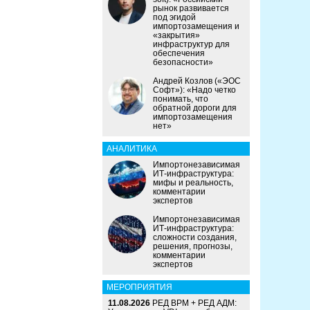
рынок развивается
под эгидой
импортозамещения и
«закрытия»
инфраструктур для
обеспечения
безопасности»
Андрей Козлов («ЭОС
Софт»): «Надо четко
понимать, что
обратной дороги для
импортозамещения
нет»
АНАЛИТИКА
Импортонезависимая
ИТ-инфраструктура:
мифы и реальность,
комментарии
экспертов
Импортонезависимая
ИТ-инфраструктура:
сложности создания,
решения, прогнозы,
комментарии
экспертов
МЕРОПРИЯТИЯ
11.08.2026
РЕД ВРМ + РЕД АДМ: