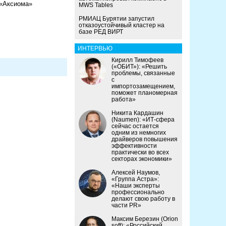
 «Аксиома»
MWS Tables
РМИАЦ Бурятии запустил
отказоустойчивый кластер на
базе РЕД ВИРТ
ИНТЕРВЬЮ
Кирилл Тимофеев
(«ОБИТ»): «Решить
проблемы, связанные
с
импортозамещением,
поможет планомерная
работа»
Никита Кардашин
(Naumen): «ИТ-сфера
сейчас остается
одним из немногих
драйверов повышения
эффективности
практически во всех
секторах экономики»
Алексей Наумов,
«Группа Астра»:
«Наши эксперты
профессионально
делают свою работу в
части PR»
Максим Березин (Orion
soft): «Российский