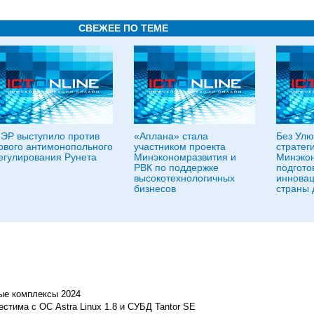
СВЕЖЕЕ ПО ТЕМЕ
ЭР выступило против
«Аплана» стала
Без Улю
ового антимонопольного
участником проекта
стратег
егулирования Рунета
Минэкономразвития и
Минэко
РВК по поддержке
подгото
высокотехнологичных
инновац
бизнесов
страны 
ые комплексы 2024
естима с ОС Astra Linux 1.8 и СУБД Tantor SE