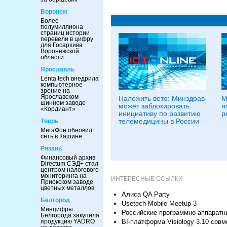
Воронеж
Более
полумиллиона
страниц истории
перевели в цифру
для Госархива
Воронежской
области
Ярославль
Lenta tech внедрила
компьютерное
зрение на
Ярославском
Наложить вето: Минздрав
М
шинном заводе
может заблокировать
н
«Кордиант»
инициативу по развитию
р
телемедицины в России
Тверь
МегаФон обновил
сеть в Кашине
Рязань
Финансовый архив
Directum СЭД+ стал
центром налогового
мониторинга на
ИНТЕРЕСНЫЕ ССЫЛКИ
Приокском заводе
цветных металлов
Алиса QA Party
Белгород
Usetech Mobile Meetup 3
Минцифры
Российские программно-аппаратн
Белгорода закупила
BI-платформа Visiology 3.10 совм
продукцию YADRO