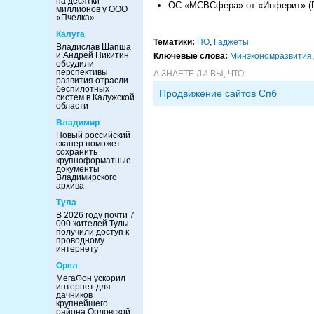
на десятки
ОС «МСВСфера» от «Инферит» (ГК
миллионов у ООО
«Пчелка»
Калуга
Тематики:
ПО
,
Гаджеты
Владислав Шапша
и Андрей Никитин
Ключевые слова:
Минэкономразвития
обсудили
перспективы
А ЗНАЕТЕ ЛИ ВЫ, ЧТО:
развития отрасли
беспилотных
Продвижение сайтов Спб
систем в Калужской
области
Владимир
Новый российский
сканер поможет
сохранить
крупноформатные
документы
Владимирского
архива
Тула
В 2026 году почти 7
000 жителей Тулы
получили доступ к
проводному
интернету
Орел
МегаФон ускорил
интернет для
дачников
крупнейшего
района Орловской