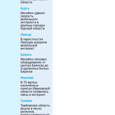
области
Курск
МегаФон удвоил
скорость
мобильного
интернета в
крупных городах
Курской области
Липецк
В окрестностях
Липецка ускорили
мобильный
интернет
Брянск
МегаФон обновил
оборудование от
центра Брянска до
отдаленных Белых
Берегов
Иваново
В 75 малых
населённых
пунктах Ивановской
области появились
связь и интернет
Тамбов
Тамбовская область
вошла в число
регионов,
представленных на