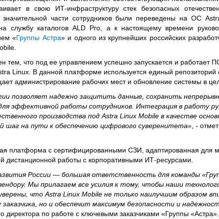
аивает в свою ИТ-инфраструктуру стек безопасных отечестве
 значительной части сотрудников были переведены на ОС Astra
y на службу каталогов ALD Pro, а к настоящему времени руков
ием «
Группы Астра
» и одного из крупнейших российских разработ
bile.
н тем, что под ее управлением успешно запускается и работает П
stra Linux. В данной платформе используется единый репозиторий
рощает администрирование рабочих мест и обновление системы в це
огии позволяет надежно защитить данные, сохранить непрерывн
я для эффективной работы сотрудников. Интеграция в работу р
венного производства под Astra Linux Mobile в качестве осно
й шаг на пути к обеспечению цифрового суверенитета»
, - отме
ая платформа с сертифицированными СЗИ, адаптированная для м
ой дистанционной работы с корпоративными ИТ-ресурсами.
звития России — большая ответственность для команды «Гру
 вендору. Мы прилагаем все усилия к тому, чтобы наши технолог
верены, что Astra Linux Mobile не только наилучшим образом в
аказчика, но и обеспечит максимум безопасности и надежнос
го директора по работе с ключевыми заказчиками «Группы «Астра».