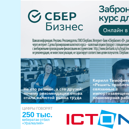
Кирилл Тимофеев
«Решить пробле
Не сто резюме, а сто друзей:
связанные с
почему рекомендации снова
импортозамещени
стали валютой рынка труда
планомерная раб
ЦИФРЫ ГОВОРЯТ
250 тыс.
кибератак отбил
«Уралкалий»