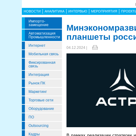
НОВОСТИ
АНАЛИТИКА
ИНТЕРВЬЮ
МЕРОПРИЯТИЯ
ПРОЕКТ
Импорто­
Замещение
Минэкономразви
Автоматизация
планшеты росси
Промышленности
Интернет
04.12.2024 |
Мобильная связь
Фиксированная
связь
Интеграция
Рынок ПК
Маркетинг
Торговые сети
Оборудование
ПО
Outsourcing
Кадры
В рамках реализации стратегии