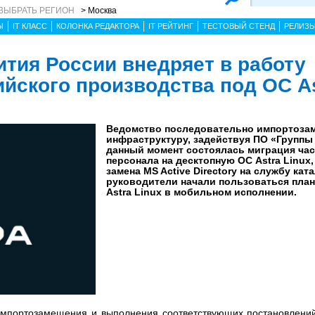
ВЫБРАТЬ РЕГИОН
> Москва
Ы
IT КЛАСС
КОЛОНКА РЕДАКТОРА
IT РЕЙТИНГ
ТЕСТОВЫЙ СТЕНД
РЕЛИЗ
тия России внедряет в работу
йского производства под ОС As
Ведомство последовательно импортозам
инфраструктуру, задействуя ПО «Группы 
данный момент состоялась миграция час
персонала на десктопную ОС Astra Linux,
замена MS Active Directory на службу кат
руководители начали пользоваться пла
Astra Linux в мобильном исполнении.
 импортозамещения и выполнения соответствующих постановлени